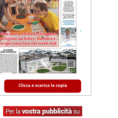
Clicca e scarica la copia