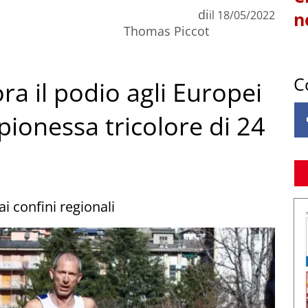
di
il
18/05/2022
n
Thomas Piccot
C
ora il podio agli Europei
ionessa tricolore di 24
i confini regionali