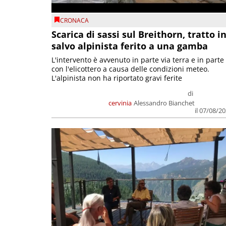
CRONACA
Scarica di sassi sul Breithorn, tratto i
salvo alpinista ferito a una gamba
L'intervento è avvenuto in parte via terra e in parte
con l'elicottero a causa delle condizioni meteo.
L'alpinista non ha riportato gravi ferite
di
cervinia
Alessandro Bianchet
il 07/08/2