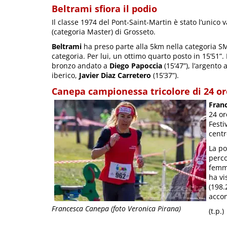
Beltrami sfiora il podio
Il classe 1974 del Pont-Saint-Martin è stato l’unico
(categoria Master) di Grosseto.
Beltrami
ha preso parte alla 5km nella categoria SM4
categoria. Per lui, un ottimo quarto posto in 15’51”
bronzo andato a
Diego Papoccia
(15’47”), l’argento
iberico,
Javier Diaz Carretero
(15’37”).
Canepa campionessa tricolore di 24 or
Fran
24 or
Festi
centr
La po
perco
femmi
ha vi
(198.
accon
Francesca Canepa (foto Veronica Pirana)
(t.p.)