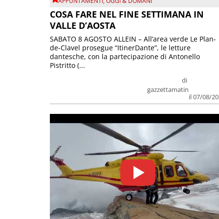
APPUNTAMENTI
,
OGGI & DOMANI
COSA FARE NEL FINE SETTIMANA IN
VALLE D’AOSTA
SABATO 8 AGOSTO ALLEIN – All’area verde Le Plan-
de-Clavel prosegue “ItinerDante”, le letture
dantesche, con la partecipazione di Antonello
Pistritto (...
di
gazzettamatin
il 07/08/2