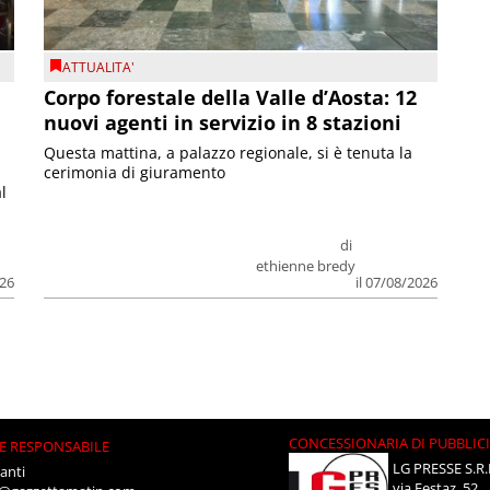
ATTUALITA'
Corpo forestale della Valle d’Aosta: 12
nuovi agenti in servizio in 8 stazioni
Questa mattina, a palazzo regionale, si è tenuta la
cerimonia di giuramento
l
di
ethienne bredy
026
il 07/08/2026
CONCESSIONARIA DI PUBBLIC
E RESPONSABILE
LG PRESSE S.R.
anti
via Festaz, 52