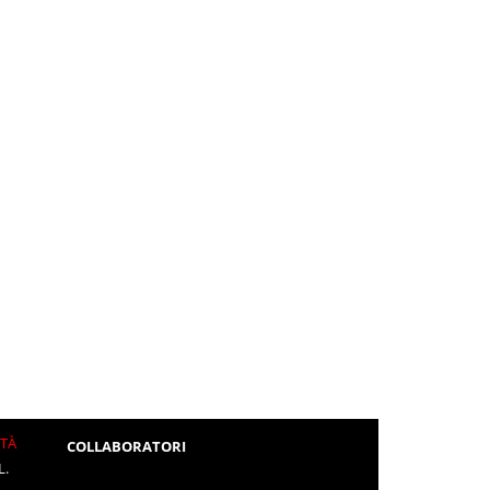
ITÀ
COLLABORATORI
L.