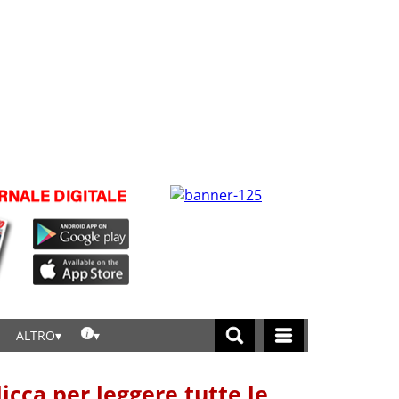
ALTRO
licca per leggere tutte le