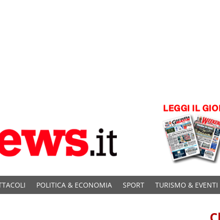
TTACOLI
POLITICA & ECONOMIA
SPORT
TURISMO & EVENTI
C