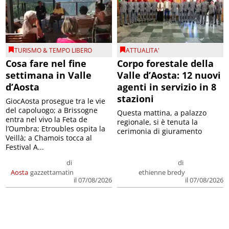
TURISMO & TEMPO LIBERO
ATTUALITA'
Cosa fare nel fine
Corpo forestale della
settimana in Valle
Valle d’Aosta: 12 nuovi
d’Aosta
agenti in servizio in 8
stazioni
GiocAosta prosegue tra le vie
del capoluogo; a Brissogne
Questa mattina, a palazzo
entra nel vivo la Feta de
regionale, si è tenuta la
l’Oumbra; Etroubles ospita la
cerimonia di giuramento
Veillà; a Chamois tocca al
Festival A...
di
di
Aosta
gazzettamatin
ethienne bredy
il 07/08/2026
il 07/08/2026