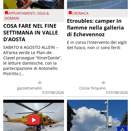
APPUNTAMENTI
,
OGGI &
CRONACA
DOMANI
Etroubles: camper in
COSA FARE NEL FINE
fiamme nella galleria
SETTIMANA IN VALLE
di Echevennoz
D’AOSTA
E in corso l'intervento dei vigili
SABATO 8 AGOSTO ALLEIN –
del fuoco, non ci sono feriti
All’area verde Le Plan-de-
Clavel prosegue “ItinerDante”,
le letture dantesche, con la
partecipazione di Antonello
Pistritto (...
di
di
gazzettamatin
Cinzia Timpano
il 07/08/2026
il 07/08/2026