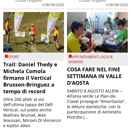
Cinzia Timpano
Cinzia Timpano
il 08/08/2026
il 08/08/2026
SPORT
APPUNTAMENTI
,
OGGI &
DOMANI
Trail: Daniel Thedy e
COSA FARE NEL FINE
Michela Comola
SETTIMANA IN VALLE
firmano il Vertical
D’AOSTA
Brusson-Bringuez a
tempo di record
SABATO 8 AGOSTO ALLEIN –
All’area verde Le Plan-de-
Oltre 200 atleti al via
Clavel prosegue “ItinerDante”,
dell'ultima tappa del Défì
le letture dantesche, con la
Vertical, sul podio anche
partecipazione di Antonello
Mathieu Brunod, Alex
Pistritto (...
Noussan, Miriam Di Vincenzo
e Kaitlin Allen