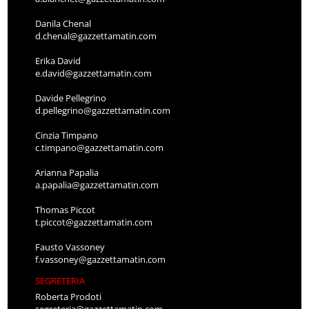
Danila Chenal
d.chenal@gazzettamatin.com
Erika David
e.david@gazzettamatin.com
Davide Pellegrino
d.pellegrino@gazzettamatin.com
Cinzia Timpano
c.timpano@gazzettamatin.com
Arianna Papalia
a.papalia@gazzettamatin.com
Thomas Piccot
t.piccot@gazzettamatin.com
Fausto Vassoney
f.vassoney@gazzettamatin.com
SEGRETERIA
Roberta Prodoti