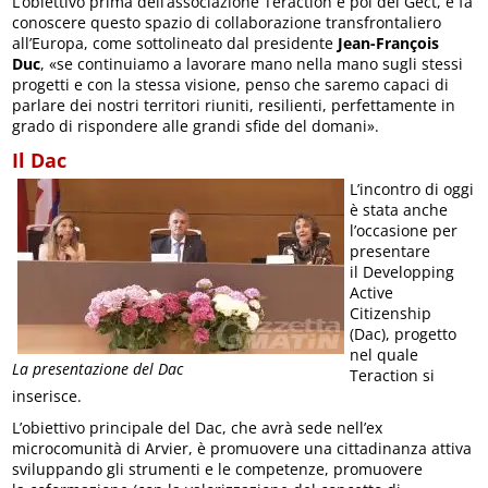
L’obiettivo prima dell’associazione Teraction e poi del Gect, è fa
conoscere questo spazio di collaborazione transfrontaliero
all’Europa, come sottolineato dal presidente
Jean-François
Duc
, «se continuiamo a lavorare mano nella mano sugli stessi
progetti e con la stessa visione, penso che saremo capaci di
parlare dei nostri territori riuniti, resilienti, perfettamente in
grado di rispondere alle grandi sfide del domani».
Il Dac
L’incontro di oggi
è stata anche
l’occasione per
presentare
il Developping
Active
Citizenship
(Dac), progetto
nel quale
La presentazione del Dac
Teraction si
inserisce.
L’obiettivo principale del Dac, che avrà sede nell’ex
microcomunità di Arvier, è promuovere una cittadinanza attiva
sviluppando gli strumenti e le competenze, promuovere