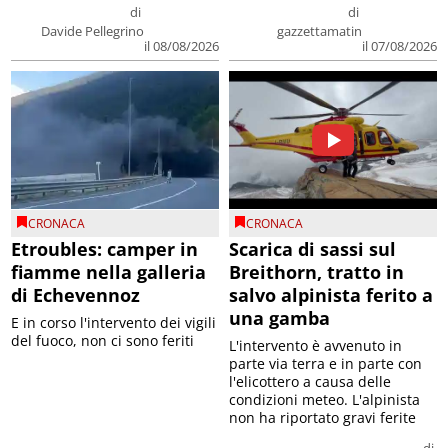
di
di
Davide Pellegrino
gazzettamatin
il 08/08/2026
il 07/08/2026
CRONACA
CRONACA
Etroubles: camper in
Scarica di sassi sul
fiamme nella galleria
Breithorn, tratto in
di Echevennoz
salvo alpinista ferito a
una gamba
E in corso l'intervento dei vigili
del fuoco, non ci sono feriti
L'intervento è avvenuto in
parte via terra e in parte con
l'elicottero a causa delle
condizioni meteo. L'alpinista
non ha riportato gravi ferite