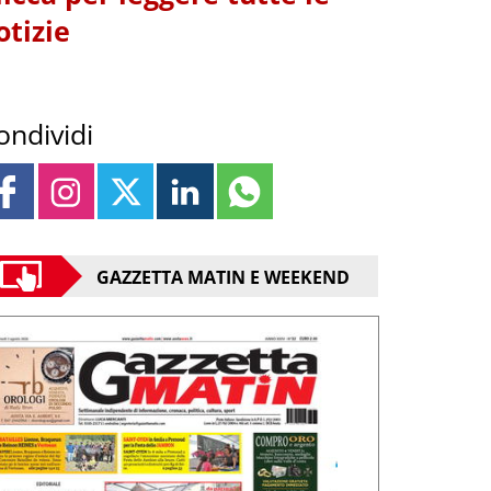
otizie
ondividi
GAZZETTA MATIN E WEEKEND