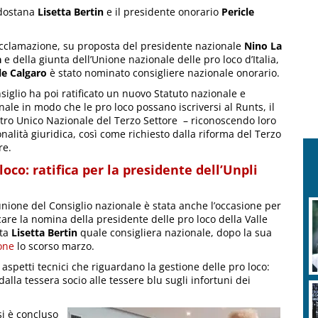
ldostana
Lisetta Bertin
e il presidente onorario
Pericle
cclamazione, su proposta del presidente nazionale
Nino La
a
e della giunta dell’Unione nazionale delle pro loco d’Italia,
le Calgaro
è stato nominato consigliere nazionale onorario.
nsiglio ha poi ratificato un nuovo Statuto nazionale e
nale in modo che le pro loco possano iscriversi al Runts, il
tro Unico Nazionale del Terzo Settore – riconoscendo loro
nalità giuridica, così come richiesto dalla riforma del Terzo
re.
loco: ratifica per la presidente dell’Unpli
unione del Consiglio nazionale è stata anche l’occasione per
icare la nomina della presidente delle pro loco della Valle
sta
Lisetta Bertin
quale consigliera nazionale, dopo la sua
one
lo scorso marzo.
 aspetti tecnici che riguardano la gestione delle pro loco:
dalla tessera socio alle tessere blu sugli infortuni dei
si è concluso