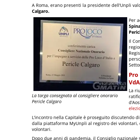
A Roma, erano presenti la presidente dell’Unpli va
Calgaro.
Per a
Spin
Peric
Il Co
regio
Regis
perso
Setto
Pro 
VdA
La ri
La targa consegnata al consigliere onorario
ratif
Pericle Calgaro
d’Ao
elezi
L’incontro nella Capitale è proseguito discutendo di
dalla piattaforma MyUnpli al registro dei volontari, 
volontari.
Dopo due anni di pandemia, il Consiglio nazionale 