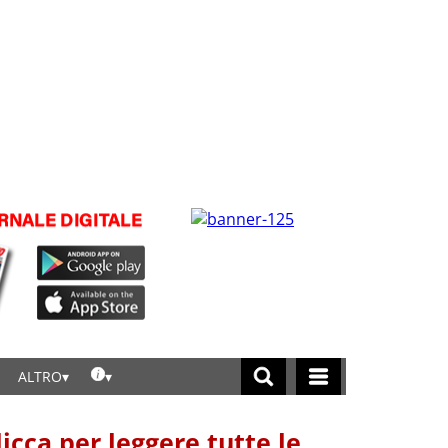
ALTRO
licca per leggere tutte le