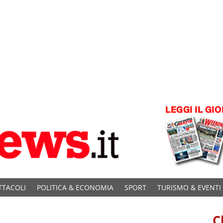
TTACOLI
POLITICA & ECONOMIA
SPORT
TURISMO & EVENTI
C