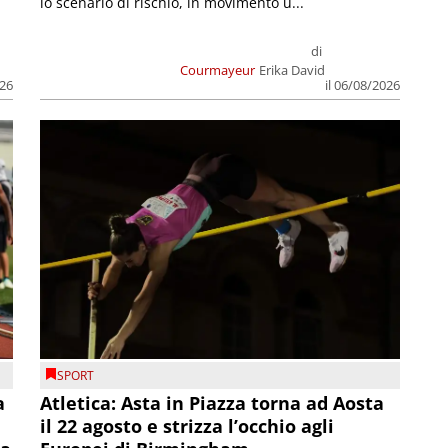
lo scenario di rischio, in movimento u...
di
Courmayeur
Erika David
026
il 06/08/2026
SPORT
a
Atletica: Asta in Piazza torna ad Aosta
il 22 agosto e strizza l’occhio agli