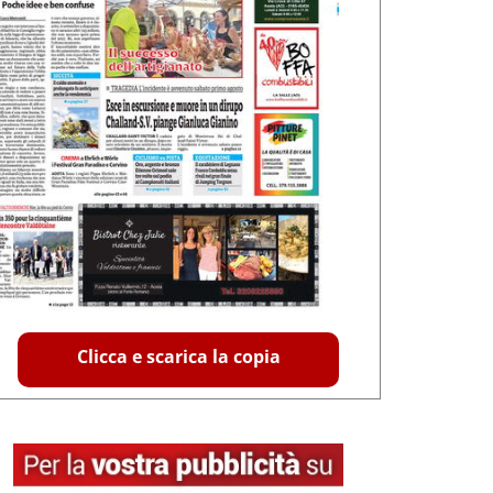
Clicca e scarica la copia