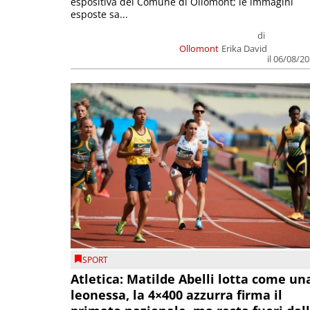
espositiva del Comune di Ollomont; le immagini
esposte sa...
di
Ollomont
Erika David
il 06/08/2
SPORT
Atletica: Matilde Abelli lotta come un
leonessa, la 4×400 azzurra firma il