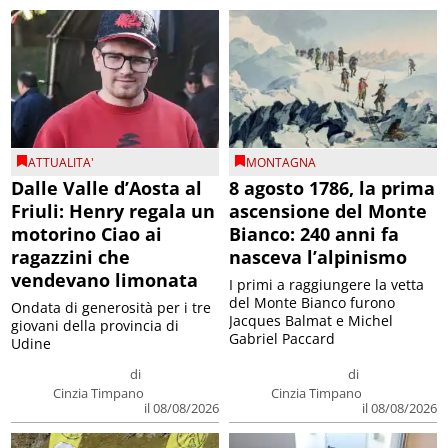
ATTUALITA'
MONTAGNA
Dalle Valle d’Aosta al
8 agosto 1786, la prima
Friuli: Henry regala un
ascensione del Monte
motorino Ciao ai
Bianco: 240 anni fa
ragazzini che
nasceva l’alpinismo
vendevano limonata
I primi a raggiungere la vetta
del Monte Bianco furono
Ondata di generosità per i tre
Jacques Balmat e Michel
giovani della provincia di
Gabriel Paccard
Udine
di
di
Cinzia Timpano
Cinzia Timpano
il 08/08/2026
il 08/08/2026