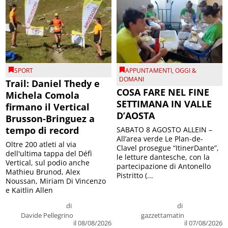
SPORT
APPUNTAMENTI
,
OGGI &
DOMANI
Trail: Daniel Thedy e
COSA FARE NEL FINE
Michela Comola
SETTIMANA IN VALLE
firmano il Vertical
D’AOSTA
Brusson-Bringuez a
tempo di record
SABATO 8 AGOSTO ALLEIN –
All’area verde Le Plan-de-
Oltre 200 atleti al via
Clavel prosegue “ItinerDante”,
dell'ultima tappa del Défì
le letture dantesche, con la
Vertical, sul podio anche
partecipazione di Antonello
Mathieu Brunod, Alex
Pistritto (...
Noussan, Miriam Di Vincenzo
e Kaitlin Allen
di
di
Davide Pellegrino
gazzettamatin
il 08/08/2026
il 07/08/2026