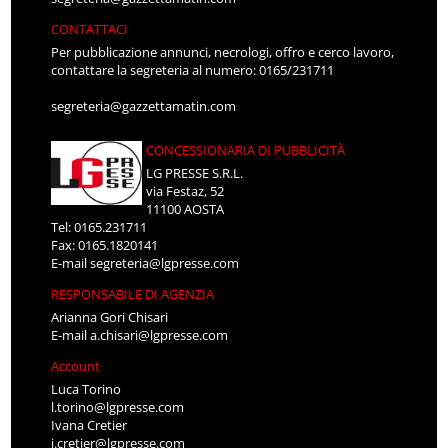
CONTATTACI
Per pubblicazione annunci, necrologi, offro e cerco lavoro,
contattare la segreteria al numero: 0165/231711
segreteria@gazzettamatin.com
CONCESSIONARIA DI PUBBLICITÀ
LG PRESSE S.R.L.
via Festaz, 52
11100 AOSTA
Tel: 0165.231711
Fax: 0165.1820141
E-mail
segreteria@lgpresse.com
RESPONSABILE DI AGENZIA
Arianna Gori Chisari
E-mail
a.chisari@lgpresse.com
Account
Luca Torino
l.torino@lgpresse.com
Ivana Cretier
i.cretier@lgpresse.com
Daniele Fimiano