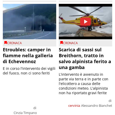
CRONACA
CRONACA
Etroubles: camper in
Scarica di sassi sul
fiamme nella galleria
Breithorn, tratto in
di Echevennoz
salvo alpinista ferito a
una gamba
E in corso l'intervento dei vigili
del fuoco, non ci sono feriti
L'intervento è avvenuto in
parte via terra e in parte con
l'elicottero a causa delle
condizioni meteo. L'alpinista
non ha riportato gravi ferite
di
cervinia
Alessandro Bianchet
di
Cinzia Timpano
il 07/08/2026
il 07/08/2026