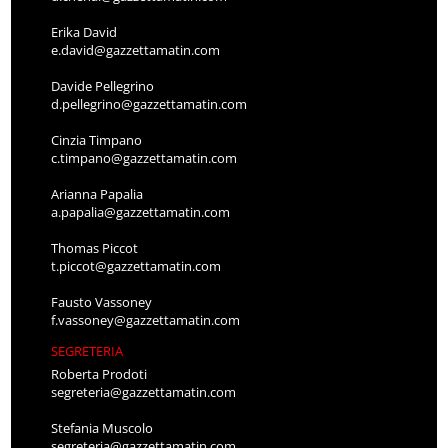
Erika David
e.david@gazzettamatin.com
Davide Pellegrino
d.pellegrino@gazzettamatin.com
Cinzia Timpano
c.timpano@gazzettamatin.com
Arianna Papalia
a.papalia@gazzettamatin.com
Thomas Piccot
t.piccot@gazzettamatin.com
Fausto Vassoney
f.vassoney@gazzettamatin.com
SEGRETERIA
Roberta Prodoti
segreteria@gazzettamatin.com
Stefania Muscolo
segreteria@gazzettamatin.com