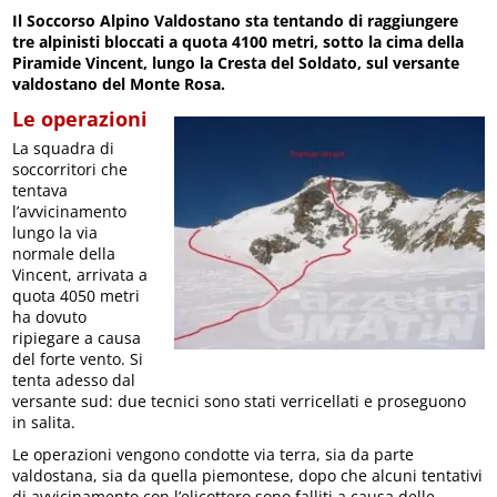
Il Soccorso Alpino Valdostano sta tentando di raggiungere
tre alpinisti bloccati a quota 4100 metri, sotto la cima della
Piramide Vincent, lungo la Cresta del Soldato, sul versante
valdostano del Monte Rosa.
Le operazioni
La squadra di
soccorritori che
tentava
l’avvicinamento
lungo la via
normale della
Vincent, arrivata a
quota 4050 metri
ha dovuto
ripiegare a causa
del forte vento. Si
tenta adesso dal
versante sud: due tecnici sono stati verricellati e proseguono
in salita.
Le operazioni vengono condotte via terra, sia da parte
valdostana, sia da quella piemontese, dopo che alcuni tentativi
di avvicinamento con l’elicottero sono falliti a causa delle