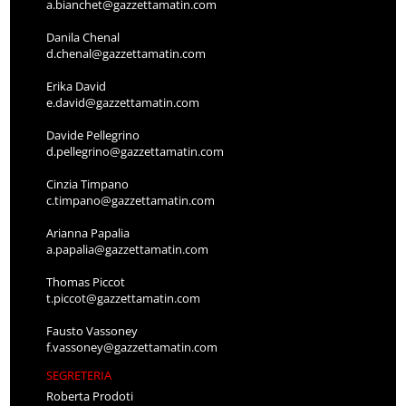
a.bianchet@gazzettamatin.com
Danila Chenal
d.chenal@gazzettamatin.com
Erika David
e.david@gazzettamatin.com
Davide Pellegrino
d.pellegrino@gazzettamatin.com
Cinzia Timpano
c.timpano@gazzettamatin.com
Arianna Papalia
a.papalia@gazzettamatin.com
Thomas Piccot
t.piccot@gazzettamatin.com
Fausto Vassoney
f.vassoney@gazzettamatin.com
SEGRETERIA
Roberta Prodoti