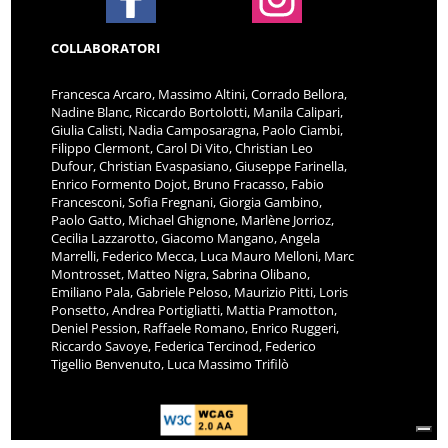
COLLABORATORI
Francesca Arcaro, Massimo Altini, Corrado Bellora,
Nadine Blanc, Riccardo Bortolotti, Manila Calipari,
Giulia Calisti, Nadia Camposaragna, Paolo Ciambi,
Filippo Clermont, Carol Di Vito, Christian Leo
Dufour, Christian Evaspasiano, Giuseppe Farinella,
Enrico Formento Dojot, Bruno Fracasso, Fabio
Francesconi, Sofia Fregnani, Giorgia Gambino,
Paolo Gatto, Michael Ghignone, Marlène Jorrioz,
Cecilia Lazzarotto, Giacomo Mangano, Angela
Marrelli, Federico Mecca, Luca Mauro Melloni, Marc
Montrosset, Matteo Nigra, Sabrina Olibano,
Emiliano Pala, Gabriele Peloso, Maurizio Pitti, Loris
Ponsetto, Andrea Portigliatti, Mattia Pramotton,
Deniel Pession, Raffaele Romano, Enrico Ruggeri,
Riccardo Savoye, Federica Tercinod, Federico
Tigellio Benvenuto, Luca Massimo Trifilò