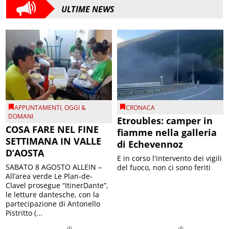
ULTIME NEWS
APPUNTAMENTI
,
OGGI &
CRONACA
DOMANI
Etroubles: camper in
COSA FARE NEL FINE
fiamme nella galleria
SETTIMANA IN VALLE
di Echevennoz
D’AOSTA
E in corso l'intervento dei vigili
SABATO 8 AGOSTO ALLEIN –
del fuoco, non ci sono feriti
All’area verde Le Plan-de-
Clavel prosegue “ItinerDante”,
le letture dantesche, con la
partecipazione di Antonello
Pistritto (...
di
di