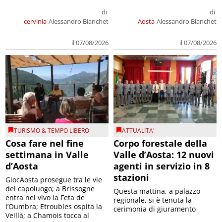
di
di
cervinia
Alessandro Bianchet
Aosta
Alessandro Bianchet
il 07/08/2026
il 07/08/2026
TURISMO & TEMPO LIBERO
ATTUALITA'
Cosa fare nel fine
Corpo forestale della
settimana in Valle
Valle d’Aosta: 12 nuovi
d’Aosta
agenti in servizio in 8
stazioni
GiocAosta prosegue tra le vie
del capoluogo; a Brissogne
Questa mattina, a palazzo
entra nel vivo la Feta de
regionale, si è tenuta la
l’Oumbra; Etroubles ospita la
cerimonia di giuramento
Veillà; a Chamois tocca al