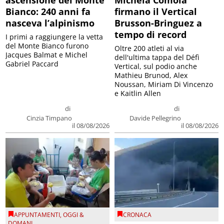
ascensione del Monte
Michela Comola
Bianco: 240 anni fa
firmano il Vertical
nasceva l’alpinismo
Brusson-Bringuez a
tempo di record
I primi a raggiungere la vetta
del Monte Bianco furono
Oltre 200 atleti al via
Jacques Balmat e Michel
dell'ultima tappa del Défì
Gabriel Paccard
Vertical, sul podio anche
Mathieu Brunod, Alex
Noussan, Miriam Di Vincenzo
e Kaitlin Allen
di
di
Cinzia Timpano
Davide Pellegrino
il 08/08/2026
il 08/08/2026
APPUNTAMENTI
,
OGGI &
CRONACA
DOMANI