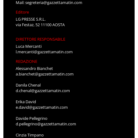
Mail:
segreteria@gazzettamatin.com
Editore
LG PRESSE S.R.L.
via Festaz, 52 11100 AOSTA
DIRETTORE RESPONSABILE
Luca Mercanti
l.mercanti@gazzettamatin.com
REDAZIONE
Alessandro Bianchet
a.bianchet@gazzettamatin.com
Danila Chenal
d.chenal@gazzettamatin.com
Erika David
e.david@gazzettamatin.com
Davide Pellegrino
d.pellegrino@gazzettamatin.com
Cinzia Timpano