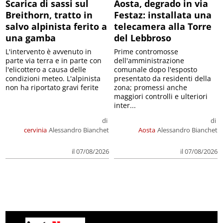
Scarica di sassi sul
Aosta, degrado in via
Breithorn, tratto in
Festaz: installata una
salvo alpinista ferito a
telecamera alla Torre
una gamba
del Lebbroso
L'intervento è avvenuto in
Prime contromosse
parte via terra e in parte con
dell'amministrazione
l'elicottero a causa delle
comunale dopo l'esposto
condizioni meteo. L'alpinista
presentato da residenti della
non ha riportato gravi ferite
zona; promessi anche
maggiori controlli e ulteriori
inter...
di
di
cervinia
Alessandro Bianchet
Aosta
Alessandro Bianchet
il 07/08/2026
il 07/08/2026