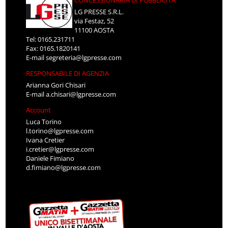
CONCESSIONARIA DI PUBBLICITÀ
LG PRESSE S.R.L.
via Festaz, 52
11100 AOSTA
Tel: 0165.231711
Fax: 0165.1820141
E-mail
segreteria@lgpresse.com
RESPONSABILE DI AGENZIA
Arianna Gori Chisari
E-mail
a.chisari@lgpresse.com
Account
Luca Torino
l.torino@lgpresse.com
Ivana Cretier
i.cretier@lgpresse.com
Daniele Fimiano
d.fimiano@lgpresse.com