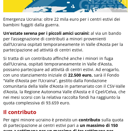
Emergenza Ucraina: oltre 22 mila euro per i centri estivi dei
bambini fuggiti dalla guerra.
Un’estate serena per i piccoli amici ucraini:
al via un bando
per l’assegnazione di contributi a minori provenienti
dall’Ucraina ospitati temporaneamente in Valle d’Aosta per la
partecipazione ad attività di centri estivi.
Si tratta di un contributo affinché anche i minori in fuga
dall’Ucraina, ospitati temporaneamente in Valle d’Aosta,
possano partecipare ad attività di centri estivi. Ad erogarlo,
con uno stanziamento iniziale di
22.500 euro,
sarà il Fondo
“Valle d’Aosta per l’Ucraina”, gestito dalla Fondazione
comunitaria della Valle d’Aosta in partenariato con il CSV-Valle
d’Aosta, la Regione Autonoma Valle d’Aosta e il Cpel/Celva, che
nei mesi scorsi con la relativa raccolta fondi ha raggiunto la
quota complessiva di 93.659 euro.
Il contributo
Per ogni minore ucraino è previsto un
contributo
sulla quota
di partecipazione ai centri estivi pari a
un massimo di
150
euro a settimana per un massimo di tre settimane per