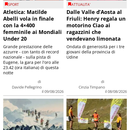
SPORT
ATTUALITA'
Atletica: Matilde
Dalle Valle d’Aosta al
Abelli vola in finale
Friuli: Henry regala un
con la 4×400
motorino Ciao ai
femminile ai Mondiali
ragazzini che
Under 20
vendevano limonata
Grande prestazione delle
Ondata di generosità per i tre
azzurre - con tanto di record
giovani della provincia di
nazionale - sulla pista di
Udine
Eugene, la gara per l'oro alle
23.42 (ora italiana) di questa
notte
di
di
Davide Pellegrino
Cinzia Timpano
il 09/08/2026
il 08/08/2026