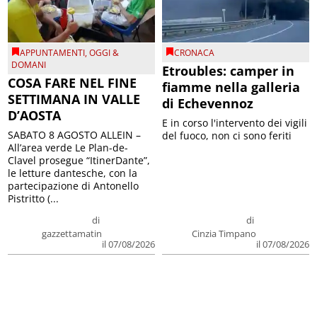
APPUNTAMENTI
,
OGGI &
CRONACA
DOMANI
Etroubles: camper in
COSA FARE NEL FINE
fiamme nella galleria
SETTIMANA IN VALLE
di Echevennoz
D’AOSTA
E in corso l'intervento dei vigili
SABATO 8 AGOSTO ALLEIN –
del fuoco, non ci sono feriti
All’area verde Le Plan-de-
Clavel prosegue “ItinerDante”,
le letture dantesche, con la
partecipazione di Antonello
Pistritto (...
di
di
gazzettamatin
Cinzia Timpano
il 07/08/2026
il 07/08/2026