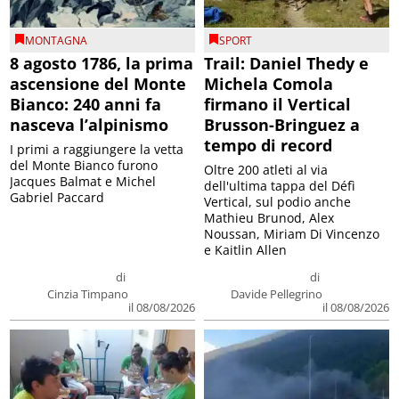
MONTAGNA
SPORT
8 agosto 1786, la prima
Trail: Daniel Thedy e
ascensione del Monte
Michela Comola
Bianco: 240 anni fa
firmano il Vertical
nasceva l’alpinismo
Brusson-Bringuez a
tempo di record
I primi a raggiungere la vetta
del Monte Bianco furono
Oltre 200 atleti al via
Jacques Balmat e Michel
dell'ultima tappa del Défì
Gabriel Paccard
Vertical, sul podio anche
Mathieu Brunod, Alex
Noussan, Miriam Di Vincenzo
e Kaitlin Allen
di
di
Cinzia Timpano
Davide Pellegrino
il 08/08/2026
il 08/08/2026