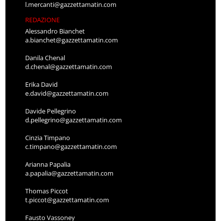
l.mercanti@gazzettamatin.com
REDAZIONE
Alessandro Bianchet
a.bianchet@gazzettamatin.com
Danila Chenal
d.chenal@gazzettamatin.com
Erika David
e.david@gazzettamatin.com
Davide Pellegrino
d.pellegrino@gazzettamatin.com
Cinzia Timpano
c.timpano@gazzettamatin.com
Arianna Papalia
a.papalia@gazzettamatin.com
Thomas Piccot
t.piccot@gazzettamatin.com
Fausto Vassoney