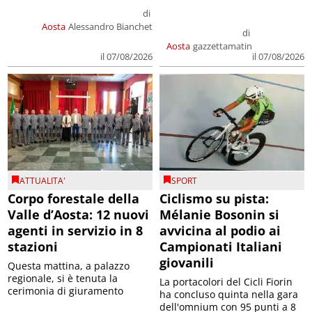
di
Aosta
Alessandro Bianchet
di
Aosta
gazzettamatin
il 07/08/2026
il 07/08/2026
ATTUALITA'
SPORT
Corpo forestale della
Ciclismo su pista:
Valle d’Aosta: 12 nuovi
Mélanie Bosonin si
agenti in servizio in 8
avvicina al podio ai
stazioni
Campionati Italiani
giovanili
Questa mattina, a palazzo
regionale, si è tenuta la
La portacolori del Cicli Fiorin
cerimonia di giuramento
ha concluso quinta nella gara
dell'omnium con 95 punti a 8