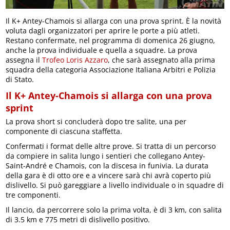
Il K+ Antey-Chamois si allarga con una prova sprint. È la novità
voluta dagli organizzatori per aprire le porte a più atleti.
Restano confermate, nel programma di domenica 26 giugno,
anche la prova individuale e quella a squadre. La prova
assegna il
Trofeo Loris Azzaro
, che sarà assegnato alla prima
squadra della categoria Associazione Italiana Arbitri e Polizia
di Stato.
Il K+ Antey-Chamois si allarga con una prova
sprint
La prova short si concluderà dopo tre salite, una per
componente di ciascuna staffetta.
Confermati i format delle altre prove. Si tratta di un percorso
da compiere in salita lungo i sentieri che collegano Antey-
Saint-André e Chamois, con la discesa in funivia. La durata
della gara è di otto ore e a vincere sarà chi avrà coperto più
dislivello. Si può gareggiare a livello individuale o in squadre di
tre componenti.
Il lancio, da percorrere solo la prima volta, è di 3 km, con salita
di 3.5 km e 775 metri di dislivello positivo.