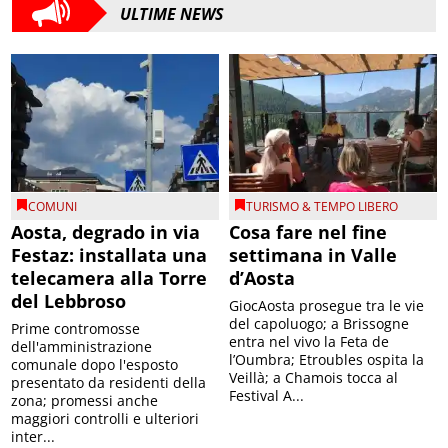
ULTIME NEWS
COMUNI
TURISMO & TEMPO LIBERO
Aosta, degrado in via
Cosa fare nel fine
Festaz: installata una
settimana in Valle
telecamera alla Torre
d’Aosta
del Lebbroso
GiocAosta prosegue tra le vie
del capoluogo; a Brissogne
Prime contromosse
entra nel vivo la Feta de
dell'amministrazione
l’Oumbra; Etroubles ospita la
comunale dopo l'esposto
Veillà; a Chamois tocca al
presentato da residenti della
Festival A...
zona; promessi anche
maggiori controlli e ulteriori
inter...