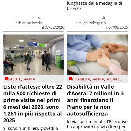
lunghezze dalla medaglia di
bronzo
di
di
ethienne bredy
Davide Pellegrino
il 07/08/2026
il 07/08/2026
SALUTE
,
SANITÀ
DISABILITÀ
,
SANITÀ
,
SOCIALE
, ...
Liste d’attesa: oltre 22
Disabilità in Valle
mila 500 richieste di
d’Aosta: 7 milioni in 3
prime visite nei primi
anni finanziano il
6 mesi del 2026, sono
Piano per la non
1.261 in più rispetto al
autosufficienza
2025
In via sperimentale, l'Esecutivo
ha approvato nuovi criteri per
Si sono riuniti ieri, giovedì 6