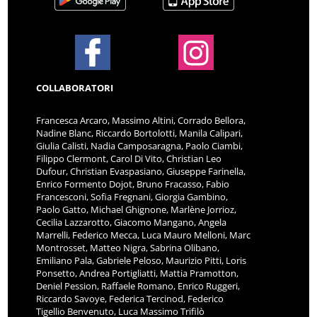
COLLABORATORI
Francesca Arcaro, Massimo Altini, Corrado Bellora,
Nadine Blanc, Riccardo Bortolotti, Manila Calipari,
Giulia Calisti, Nadia Camposaragna, Paolo Ciambi,
Filippo Clermont, Carol Di Vito, Christian Leo
Dufour, Christian Evaspasiano, Giuseppe Farinella,
Enrico Formento Dojot, Bruno Fracasso, Fabio
Francesconi, Sofia Fregnani, Giorgia Gambino,
Paolo Gatto, Michael Ghignone, Marlène Jorrioz,
Cecilia Lazzarotto, Giacomo Mangano, Angela
Marrelli, Federico Mecca, Luca Mauro Melloni, Marc
Montrosset, Matteo Nigra, Sabrina Olibano,
Emiliano Pala, Gabriele Peloso, Maurizio Pitti, Loris
Ponsetto, Andrea Portigliatti, Mattia Pramotton,
Deniel Pession, Raffaele Romano, Enrico Ruggeri,
Riccardo Savoye, Federica Tercinod, Federico
Tigellio Benvenuto, Luca Massimo Trifilò