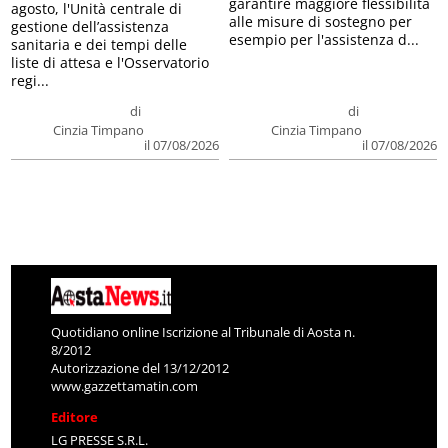
garantire maggiore flessibilità
agosto, l'Unità centrale di
alle misure di sostegno per
gestione dell’assistenza
esempio per l'assistenza d...
sanitaria e dei tempi delle
liste di attesa e l'Osservatorio
regi...
di
di
Cinzia Timpano
Cinzia Timpano
il 07/08/2026
il 07/08/2026
Quotidiano online Iscrizione al Tribunale di Aosta n.
8/2012
Autorizzazione del 13/12/2012
www.gazzettamatin.com
Editore
LG PRESSE S.R.L.