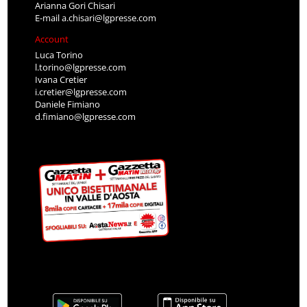
Arianna Gori Chisari
E-mail
a.chisari@lgpresse.com
Account
Luca Torino
l.torino@lgpresse.com
Ivana Cretier
i.cretier@lgpresse.com
Daniele Fimiano
d.fimiano@lgpresse.com