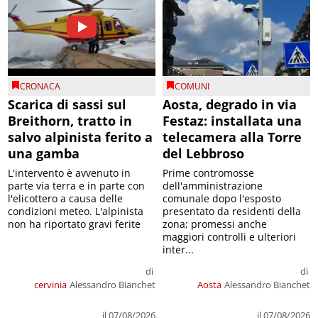
CRONACA
COMUNI
Scarica di sassi sul
Aosta, degrado in via
Breithorn, tratto in
Festaz: installata una
salvo alpinista ferito a
telecamera alla Torre
una gamba
del Lebbroso
L'intervento è avvenuto in
Prime contromosse
parte via terra e in parte con
dell'amministrazione
l'elicottero a causa delle
comunale dopo l'esposto
condizioni meteo. L'alpinista
presentato da residenti della
non ha riportato gravi ferite
zona; promessi anche
maggiori controlli e ulteriori
inter...
di
di
cervinia
Alessandro Bianchet
Aosta
Alessandro Bianchet
il 07/08/2026
il 07/08/2026