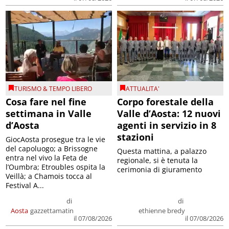
TURISMO & TEMPO LIBERO
ATTUALITA'
Cosa fare nel fine
Corpo forestale della
settimana in Valle
Valle d’Aosta: 12 nuovi
d’Aosta
agenti in servizio in 8
stazioni
GiocAosta prosegue tra le vie
del capoluogo; a Brissogne
Questa mattina, a palazzo
entra nel vivo la Feta de
regionale, si è tenuta la
l’Oumbra; Etroubles ospita la
cerimonia di giuramento
Veillà; a Chamois tocca al
Festival A...
di
di
Aosta
gazzettamatin
ethienne bredy
il 07/08/2026
il 07/08/2026