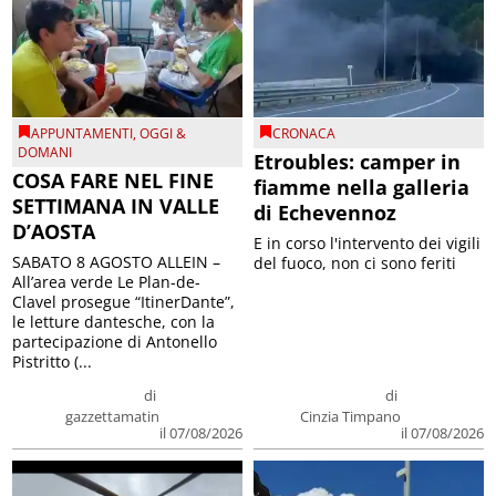
APPUNTAMENTI
,
OGGI &
CRONACA
DOMANI
Etroubles: camper in
COSA FARE NEL FINE
fiamme nella galleria
SETTIMANA IN VALLE
di Echevennoz
D’AOSTA
E in corso l'intervento dei vigili
SABATO 8 AGOSTO ALLEIN –
del fuoco, non ci sono feriti
All’area verde Le Plan-de-
Clavel prosegue “ItinerDante”,
le letture dantesche, con la
partecipazione di Antonello
Pistritto (...
di
di
gazzettamatin
Cinzia Timpano
il 07/08/2026
il 07/08/2026