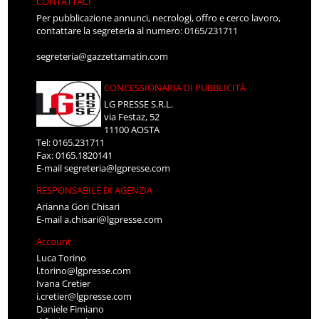
CONTATTACI
Per pubblicazione annunci, necrologi, offro e cerco lavoro,
contattare la segreteria al numero: 0165/231711
segreteria@gazzettamatin.com
CONCESSIONARIA DI PUBBLICITÀ
LG PRESSE S.R.L.
via Festaz, 52
11100 AOSTA
Tel: 0165.231711
Fax: 0165.1820141
E-mail
segreteria@lgpresse.com
RESPONSABILE DI AGENZIA
Arianna Gori Chisari
E-mail
a.chisari@lgpresse.com
Account
Luca Torino
l.torino@lgpresse.com
Ivana Cretier
i.cretier@lgpresse.com
Daniele Fimiano