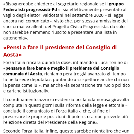
«Bisognerebbe chiedere al segretario regionale se il
gruppo
Federalisti progressisti-Pd
si sia effettivamente presentato al
vaglio degli elettori valdostani nel settembre 2020 – si legge
ancora nel comunicato -, visto che, per stessa ammissione dei
suoi ormai ex alleati del Progetto Civico Progressista, da solo
non sarebbe nemmeno riuscito a presentare una lista in
autonomia».
«Pensi a fare il presidente del Consiglio di
Aosta»
Forza Italia rincara quindi la dose, intimando a Luca Tonino di
«
pensare a fare bene e meglio il presidente del Consiglio
comunale di Aosta
, richiamo peraltro già avanzato gli tempo
fa nella sede deputata», puntando a «rispettare anche chi non
la pensa come lui», ma anche «la separazione tra ruolo politico
e cariche istituzionali».
Il coordinamento azzurro evidenzia poi la «clamorosa giravolta
compiuta in questi giorni sulla riforma della legge elettorale –
conclude il comunicato di Forza Italia -, che, al fine di
preservare le proprie posizioni di potere, ora non prevede più
l’elezione diretta del Presidente della Regione».
Secondo Forza Italia, infine, questo sarebbe nient’altro che «un