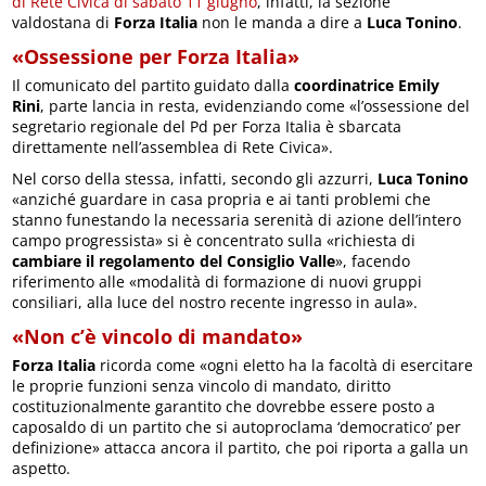
di Rete Civica di sabato 11 giugno
, infatti, la sezione
valdostana di
Forza Italia
non le manda a dire a
Luca Tonino
.
«Ossessione per Forza Italia»
Il comunicato del partito guidato dalla
coordinatrice Emily
Rini
, parte lancia in resta, evidenziando come «l’ossessione del
segretario regionale del Pd per Forza Italia è sbarcata
direttamente nell’assemblea di Rete Civica».
Nel corso della stessa, infatti, secondo gli azzurri,
Luca Tonino
«anziché guardare in casa propria e ai tanti problemi che
stanno funestando la necessaria serenità di azione dell’intero
campo progressista» si è concentrato sulla «richiesta di
cambiare il regolamento del Consiglio Valle
», facendo
riferimento alle «modalità di formazione di nuovi gruppi
consiliari, alla luce del nostro recente ingresso in aula».
«Non c’è vincolo di mandato»
Forza Italia
ricorda come «ogni eletto ha la facoltà di esercitare
le proprie funzioni senza vincolo di mandato, diritto
costituzionalmente garantito che dovrebbe essere posto a
caposaldo di un partito che si autoproclama ‘democratico’ per
definizione» attacca ancora il partito, che poi riporta a galla un
aspetto.