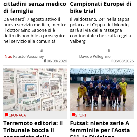
cittadini senza medico
Campionati Europei di
di famiglia
bike trial
Da venerdì 7 agosto attivo il
Il valdostano, 24° nella tappa
nuovo servizio medico, mentre
polacca di Coppa del Mondo,
il dottor Gino Sapone si è
sarà al via della rassegna
detto disponibile a proseguire
continentale che scatta oggi a
nel servizio alla comunità
Valberg
di
di
Nus
Fausto Vassoney
Davide Pellegrino
il 06/08/2026
il 06/08/2026
CRONACA
SPORT
Terremoto editoria: il
Futsal: niente serie A
Tribunale boccia il
femminile per l’Aosta