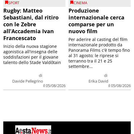
SPORT
CINEMA
Rugby: Matteo
Produzione
Sebastiani, dal ritiro
internazionale cerca
con le Zebre
comparse per un
all’Accademia Ivan
nuovo film
Francescato
Per aderire al casting del film
internazionale prodotto da
Inizio della nuova stagione
Panorama Films c'è tempo fino
agonistica all'insegna delle
al 31 agosto; le riprese si
soddisfazioni per il giovane
terranno tra il 21 e 25
talento dello Stade Valdôtain
settembre...
di
di
Davide Pellegrino
Erika David
il 05/08/2026
il 05/08/2026