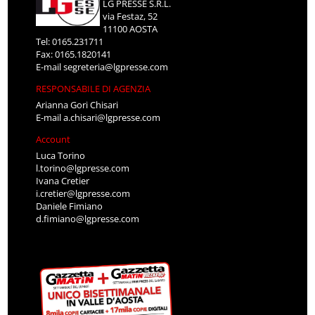
LG PRESSE S.R.L.
via Festaz, 52
11100 AOSTA
Tel: 0165.231711
Fax: 0165.1820141
E-mail
segreteria@lgpresse.com
RESPONSABILE DI AGENZIA
Arianna Gori Chisari
E-mail
a.chisari@lgpresse.com
Account
Luca Torino
l.torino@lgpresse.com
Ivana Cretier
i.cretier@lgpresse.com
Daniele Fimiano
d.fimiano@lgpresse.com