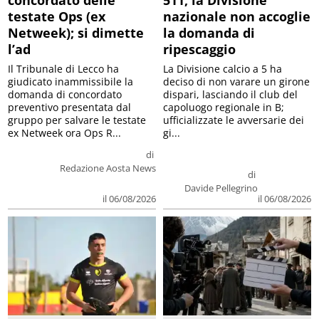
concordato delle
511, la Divisione
testate Ops (ex
nazionale non accoglie
Netweek); si dimette
la domanda di
l’ad
ripescaggio
Il Tribunale di Lecco ha
La Divisione calcio a 5 ha
giudicato inammissibile la
deciso di non varare un girone
domanda di concordato
dispari, lasciando il club del
preventivo presentata dal
capoluogo regionale in B;
gruppo per salvare le testate
ufficializzate le avversarie dei
ex Netweek ora Ops R...
gi...
di
Redazione Aosta News
di
Davide Pellegrino
il 06/08/2026
il 06/08/2026