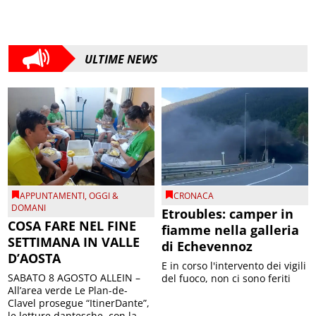
ULTIME NEWS
APPUNTAMENTI
,
OGGI &
CRONACA
DOMANI
Etroubles: camper in
COSA FARE NEL FINE
fiamme nella galleria
SETTIMANA IN VALLE
di Echevennoz
D’AOSTA
E in corso l'intervento dei vigili
SABATO 8 AGOSTO ALLEIN –
del fuoco, non ci sono feriti
All’area verde Le Plan-de-
Clavel prosegue “ItinerDante”,
le letture dantesche, con la