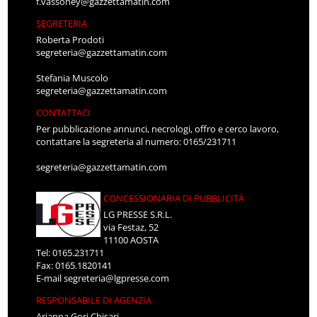
f.vassoney@gazzettamatin.com
SEGRETERIA
Roberta Prodoti
segreteria@gazzettamatin.com
Stefania Muscolo
segreteria@gazzettamatin.com
CONTATTACI
Per pubblicazione annunci, necrologi, offro e cerco lavoro,
contattare la segreteria al numero: 0165/231711
segreteria@gazzettamatin.com
CONCESSIONARIA DI PUBBLICITÀ
LG PRESSE S.R.L.
via Festaz, 52
11100 AOSTA
Tel: 0165.231711
Fax: 0165.1820141
E-mail
segreteria@lgpresse.com
RESPONSABILE DI AGENZIA
Arianna Gori Chisari