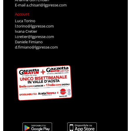
E-mail
a.chisari@lgpresse.com
Account
Luca Torino
l.torino@lgpresse.com
Ivana Cretier
i.cretier@lgpresse.com
Daniele Fimiano
d.fimiano@lgpresse.com