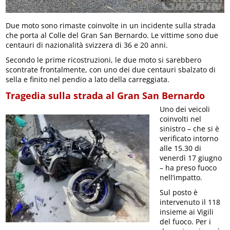
Due moto sono rimaste coinvolte in un incidente sulla strada
che porta al Colle del Gran San Bernardo. Le vittime sono due
centauri di nazionalità svizzera di 36 e 20 anni.
Secondo le prime ricostruzioni, le due moto si sarebbero
scontrate frontalmente, con uno dei due centauri sbalzato di
sella e finito nel pendio a lato della carreggiata.
Tragedia sulla strada al Gran San Bernardo
Uno dei veicoli
coinvolti nel
sinistro – che si è
verificato intorno
alle 15.30 di
venerdì 17 giugno
– ha preso fuoco
nell’impatto.
Sul posto è
intervenuto il 118
insieme ai Vigili
del fuoco. Per i