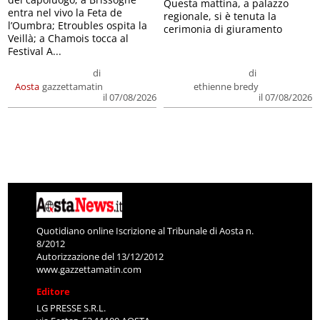
Questa mattina, a palazzo
entra nel vivo la Feta de
regionale, si è tenuta la
l’Oumbra; Etroubles ospita la
cerimonia di giuramento
Veillà; a Chamois tocca al
Festival A...
di
di
Aosta
gazzettamatin
ethienne bredy
il 07/08/2026
il 07/08/2026
Quotidiano online Iscrizione al Tribunale di Aosta n.
8/2012
Autorizzazione del 13/12/2012
www.gazzettamatin.com
Editore
LG PRESSE S.R.L.