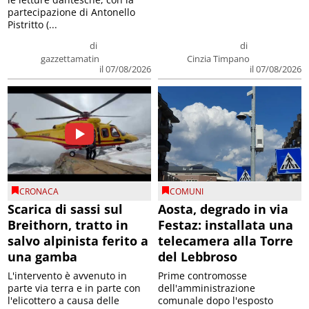
partecipazione di Antonello
Pistritto (...
di
di
gazzettamatin
Cinzia Timpano
il 07/08/2026
il 07/08/2026
CRONACA
COMUNI
Scarica di sassi sul
Aosta, degrado in via
Breithorn, tratto in
Festaz: installata una
salvo alpinista ferito a
telecamera alla Torre
una gamba
del Lebbroso
L'intervento è avvenuto in
Prime contromosse
parte via terra e in parte con
dell'amministrazione
l'elicottero a causa delle
comunale dopo l'esposto