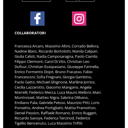
COLLABORATORI
Francesca Arcaro, Massimo Altini, Corrado Bellora,
Nadine Blanc, Riccardo Bortolotti, Manila Calipari,
Giulia Calisti, Nadia Camposaragna, Paolo Ciambi,
Filippo Clermont, Carol Di Vito, Christian Leo
Dufour, Christian Evaspasiano, Giuseppe Farinella,
Enrico Formento Dojot, Bruno Fracasso, Fabio
Francesconi, Sofia Fregnani, Giorgia Gambino,
Paolo Gatto, Michael Ghignone, Marlène Jorrioz,
Cecilia Lazzarotto, Giacomo Mangano, Angela
Marrelli, Federico Mecca, Luca Mauro Melloni, Marc
Montrosset, Matteo Nigra, Sabrina Olibano,
Emiliano Pala, Gabriele Peloso, Maurizio Pitti, Loris
Ponsetto, Andrea Portigliatti, Mattia Pramotton,
Deniel Pession, Raffaele Romano, Enrico Ruggeri,
Riccardo Savoye, Federica Tercinod, Federico
Tigellio Benvenuto, Luca Massimo Trifilò