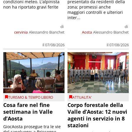
condizioni meteo. L'alpinista
presentato da residenti della
non ha riportato gravi ferite
zona; promessi anche
maggiori controlli e ulteriori
inter...
di
di
cervinia
Alessandro Bianchet
Aosta
Alessandro Bianchet
il 07/08/2026
il 07/08/2026
TURISMO & TEMPO LIBERO
ATTUALITA'
Cosa fare nel fine
Corpo forestale della
settimana in Valle
Valle d’Aosta: 12 nuovi
d’Aosta
agenti in servizio in 8
stazioni
GiocAosta prosegue tra le vie
del capoluogo; a Brissogne