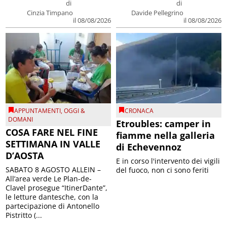
di
di
Cinzia Timpano
Davide Pellegrino
il 08/08/2026
il 08/08/2026
APPUNTAMENTI
,
OGGI &
CRONACA
DOMANI
Etroubles: camper in
COSA FARE NEL FINE
fiamme nella galleria
SETTIMANA IN VALLE
di Echevennoz
D’AOSTA
E in corso l'intervento dei vigili
SABATO 8 AGOSTO ALLEIN –
del fuoco, non ci sono feriti
All’area verde Le Plan-de-
Clavel prosegue “ItinerDante”,
le letture dantesche, con la
partecipazione di Antonello
Pistritto (...