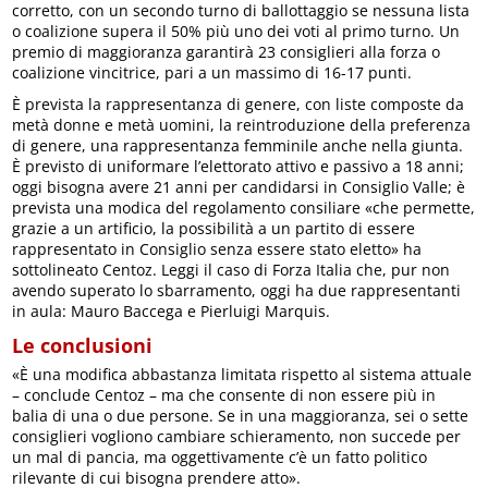
corretto, con un secondo turno di ballottaggio se nessuna lista
o coalizione supera il 50% più uno dei voti al primo turno. Un
premio di maggioranza garantirà 23 consiglieri alla forza o
coalizione vincitrice, pari a un massimo di 16-17 punti.
È prevista la rappresentanza di genere, con liste composte da
metà donne e metà uomini, la reintroduzione della preferenza
di genere, una rappresentanza femminile anche nella giunta.
È previsto di uniformare l’elettorato attivo e passivo a 18 anni;
oggi bisogna avere 21 anni per candidarsi in Consiglio Valle; è
prevista una modica del regolamento consiliare «che permette,
grazie a un artificio, la possibilità a un partito di essere
rappresentato in Consiglio senza essere stato eletto» ha
sottolineato Centoz. Leggi il caso di Forza Italia che, pur non
avendo superato lo sbarramento, oggi ha due rappresentanti
in aula: Mauro Baccega e Pierluigi Marquis.
Le conclusioni
«È una modifica abbastanza limitata rispetto al sistema attuale
– conclude Centoz – ma che consente di non essere più in
balia di una o due persone. Se in una maggioranza, sei o sette
consiglieri vogliono cambiare schieramento, non succede per
un mal di pancia, ma oggettivamente c’è un fatto politico
rilevante di cui bisogna prendere atto».