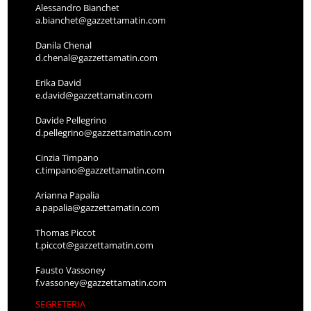
Alessandro Bianchet
a.bianchet@gazzettamatin.com
Danila Chenal
d.chenal@gazzettamatin.com
Erika David
e.david@gazzettamatin.com
Davide Pellegrino
d.pellegrino@gazzettamatin.com
Cinzia Timpano
c.timpano@gazzettamatin.com
Arianna Papalia
a.papalia@gazzettamatin.com
Thomas Piccot
t.piccot@gazzettamatin.com
Fausto Vassoney
f.vassoney@gazzettamatin.com
SEGRETERIA