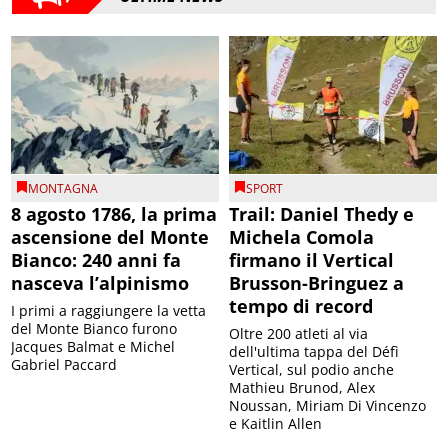
MONTAGNA
SPORT
8 agosto 1786, la prima
Trail: Daniel Thedy e
ascensione del Monte
Michela Comola
Bianco: 240 anni fa
firmano il Vertical
nasceva l’alpinismo
Brusson-Bringuez a
tempo di record
I primi a raggiungere la vetta
del Monte Bianco furono
Oltre 200 atleti al via
Jacques Balmat e Michel
dell'ultima tappa del Défì
Gabriel Paccard
Vertical, sul podio anche
Mathieu Brunod, Alex
Noussan, Miriam Di Vincenzo
e Kaitlin Allen