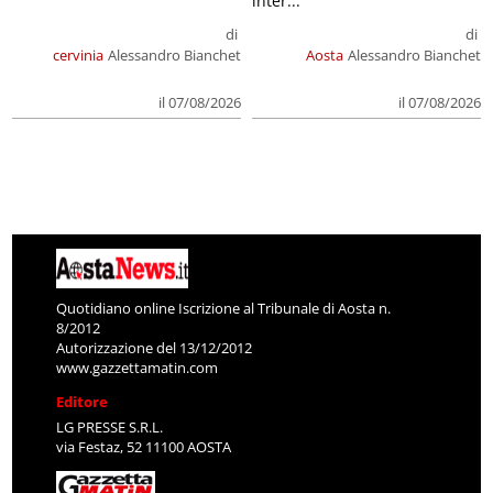
inter...
di
di
cervinia
Alessandro Bianchet
Aosta
Alessandro Bianchet
il 07/08/2026
il 07/08/2026
Quotidiano online Iscrizione al Tribunale di Aosta n.
8/2012
Autorizzazione del 13/12/2012
www.gazzettamatin.com
Editore
LG PRESSE S.R.L.
via Festaz, 52 11100 AOSTA