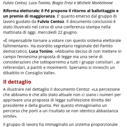
Fulvio Centoz, Luca Tonino, Biagio Fresi e Michele Monteleone
Riforma elettorale: il Pd propone il ritorno al ballottaggio e
un premio di maggioranza
. E’ quanto emerso dal gruppo di
lavoro guidato da
Fulvio Centoz
. Il documento conclusivo è
stato illustrato nel corso di una conferenza stampa nella
mattinata di oggi, mercoledì 22 giugno.
«È impensabile tornare a votare con questo sistema elettorale
fallimentare». Ha esordito segretario regionale del Partito
democratico,
Luca Tonino
. «Abbiamo deciso di non mettere in
campo l’ennesima proposta di legge ma una serie di
considerazioni che sottoporremo a tutti i gruppi consiliari , ai
referendari, a partiti e movimenti. Speriamo si inneschi un
dibattito in Consiglio Valle».
Il dettaglio
A illustrare nel dettaglio il documento Centoz: «La percezione
che abbiamo è che allo stato attuale non ci siano i numeri per
approvare una proposta di legge sull’elezione diretta del
presidente e della giunta. Per questo immaginiamo un
percorso che porti a un risultato se non identico abbastanza
simile».
Il gruppo di lavoro ha immaginato un sistema proporzionale