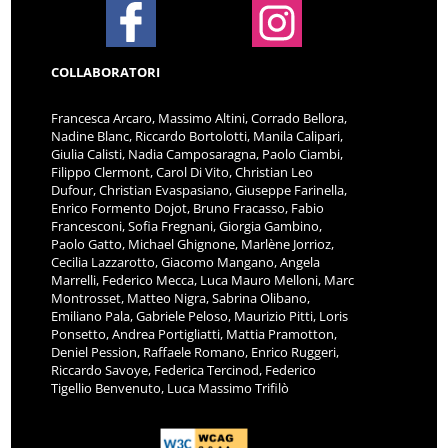
COLLABORATORI
Francesca Arcaro, Massimo Altini, Corrado Bellora,
Nadine Blanc, Riccardo Bortolotti, Manila Calipari,
Giulia Calisti, Nadia Camposaragna, Paolo Ciambi,
Filippo Clermont, Carol Di Vito, Christian Leo
Dufour, Christian Evaspasiano, Giuseppe Farinella,
Enrico Formento Dojot, Bruno Fracasso, Fabio
Francesconi, Sofia Fregnani, Giorgia Gambino,
Paolo Gatto, Michael Ghignone, Marlène Jorrioz,
Cecilia Lazzarotto, Giacomo Mangano, Angela
Marrelli, Federico Mecca, Luca Mauro Melloni, Marc
Montrosset, Matteo Nigra, Sabrina Olibano,
Emiliano Pala, Gabriele Peloso, Maurizio Pitti, Loris
Ponsetto, Andrea Portigliatti, Mattia Pramotton,
Deniel Pession, Raffaele Romano, Enrico Ruggeri,
Riccardo Savoye, Federica Tercinod, Federico
Tigellio Benvenuto, Luca Massimo Trifilò