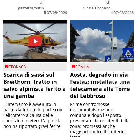
di
di
gazzettamatin
Cinzia Timpano
il 07/08/2026
il 07/08/2026
CRONACA
COMUNI
Scarica di sassi sul
Aosta, degrado in via
Breithorn, tratto in
Festaz: installata una
salvo alpinista ferito a
telecamera alla Torre
una gamba
del Lebbroso
L'intervento è avvenuto in
Prime contromosse
parte via terra e in parte con
dell'amministrazione
l'elicottero a causa delle
comunale dopo l'esposto
condizioni meteo. L'alpinista
presentato da residenti della
non ha riportato gravi ferite
zona; promessi anche
maggiori controlli e ulteriori