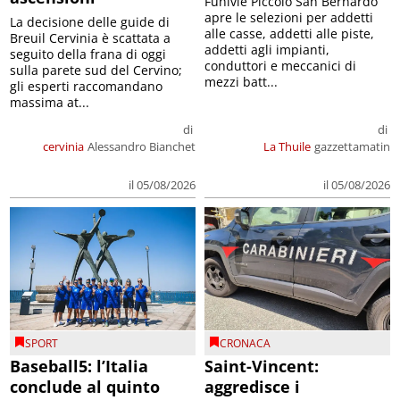
Funivie Piccolo San Bernardo
apre le selezioni per addetti
La decisione delle guide di
alle casse, addetti alle piste,
Breuil Cervinia è scattata a
addetti agli impianti,
seguito della frana di oggi
conduttori e meccanici di
sulla parete sud del Cervino;
mezzi batt...
gli esperti raccomandano
massima at...
di
di
cervinia
Alessandro Bianchet
La Thuile
gazzettamatin
il 05/08/2026
il 05/08/2026
SPORT
CRONACA
Baseball5: l’Italia
Saint-Vincent:
conclude al quinto
aggredisce i