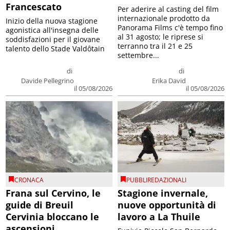
Francescato
Per aderire al casting del film
internazionale prodotto da
Inizio della nuova stagione
Panorama Films c'è tempo fino
agonistica all'insegna delle
al 31 agosto; le riprese si
soddisfazioni per il giovane
terranno tra il 21 e 25
talento dello Stade Valdôtain
settembre...
di
di
Davide Pellegrino
Erika David
il 05/08/2026
il 05/08/2026
CRONACA
PUBBLIREDAZIONALI
Frana sul Cervino, le
Stagione invernale,
guide di Breuil
nuove opportunità di
Cervinia bloccano le
lavoro a La Thuile
ascensioni