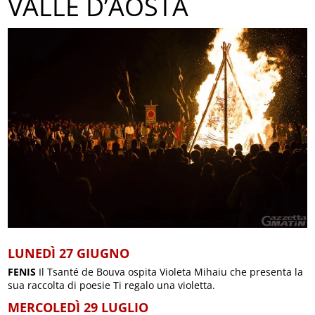
VALLE D’AOSTA
LUNEDÌ 27 GIUGNO
FENIS
Il Tsanté de Bouva ospita Violeta Mihaiu che presenta la
sua raccolta di poesie Ti regalo una violetta.
MERCOLEDÌ 29 LUGLIO