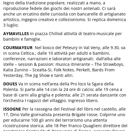
legno della tradizione popolare, realizzati a mano, a
riproduzione fedele dei giochi dei nostri antenati. Ci sarà
anche un ercatino delle curiosità con bancarelle di artigianato
artistico, ingegno creativo e collezionismo. Si replica domenica
3 luglio.
AYMAVILLES
In piazza Chillod attività di teatro-musicale per
bambini e famiglie.
COURMAYEUR
Nel bosco del Peteury in Val Veny, alle 9.30, va
in scena Celtica.; dalle 10 attività per adulti e bambini,
conferenze, narrazioni e laboratori artigianali; dall’alba alle
stelle – session & passion: musica itinerante – The Strawboys,
Katia Zunino – Scealta-Si, Folk Notes, Perkelt, Bards From
Yesterday, The Jig Show e tanti altri.
DOUES
Va in scena nell’area della Pro loco la Sgara della
Polenta. Si parte alle 14 con la 24 ore di calcio; alle 19 cena a
base di carni alla griglia e polenta; alle 21 serata danzante con
l’orchestra I ragazzi del villaggio. Ingresso libero.
ISSOGNE
Per la rassegna del Festival del libro nel castello, alle
17, Dino Valle giornalista presenta Brigate rosse. Colpirne uno
per educarne 100 gli anni del terrorismo una attenta
ricostruzione storica; alle 18 Pier Franco Quaglieni direttore del