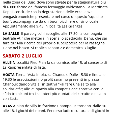
nella zona del Buic, dove sono stivate per la stagionatura più
di 6.000 forme del famoso formaggio valdostano. La Mattinata
Dop si conclude con la degustazione delle eccellenze
enogastronomiche presentate nel corso di questo “squisito
tour”, accompagnate da un buon bicchiere di vino locale.
Appuntamento alle 9.45 in località Les Granges.
LA SALLE
Il parco giochi accoglie, alle 17.30, la compagnia
teatrale Atir che metterà in scena lo spettacolo Dahu, che sai
fare tu? Alla ricerca del proprio superpotere per la rassegna
Fiabe nel bosco. Si replica sabato 2 e domenica 3 luglio.
SABATO 2 LUGLIO
ALLEIN
Località Pied Plan fa da cornice, alle 15, al concerto di
La Rappresentate di lista.
AOSTA
Torna l’Asta in piazza Chanoux. Dalle 15.30 e fino alle
19.30 le associazioni no-profit saranno presenti in piazza
Chanoux dando vita all’iniziativa “Fai fare una salto alla
solidarietà”; alle 21 spazio alla competizione sportiva con la
sfida tra alcuni tra i saltatori più quotati del circuito del salto
con l’asta.
AYAS
A pian de Villy in frazione Champoluc tornano, dalle 10
alle 18, i giochi dei nonni, Percorso ludico-culturale di giochi in