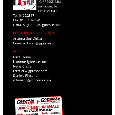
LG PRESSE S.R.L.
via Festaz, 52
11100 AOSTA
Tel: 0165.231711
Fax: 0165.1820141
E-mail
segreteria@lgpresse.com
RESPONSABILE DI AGENZIA
Arianna Gori Chisari
E-mail
a.chisari@lgpresse.com
Account
Luca Torino
l.torino@lgpresse.com
Ivana Cretier
i.cretier@lgpresse.com
Daniele Fimiano
d.fimiano@lgpresse.com