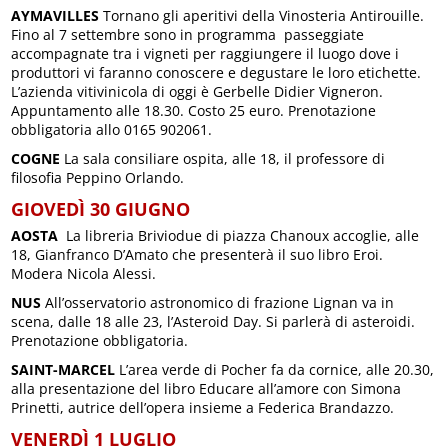
AYMAVILLES
Tornano gli aperitivi della Vinosteria Antirouille.
Fino al 7 settembre sono in programma passeggiate
accompagnate tra i vigneti per raggiungere il luogo dove i
produttori vi faranno conoscere e degustare le loro etichette.
L’azienda vitivinicola di oggi è Gerbelle Didier Vigneron.
Appuntamento alle 18.30. Costo 25 euro. Prenotazione
obbligatoria allo 0165 902061.
COGNE
La sala consiliare ospita, alle 18, il professore di
filosofia Peppino Orlando.
GIOVEDÌ 30 GIUGNO
AOSTA
La libreria Briviodue di piazza Chanoux accoglie, alle
18, Gianfranco D’Amato che presenterà il suo libro Eroi.
Modera Nicola Alessi.
NUS
All’osservatorio astronomico di frazione Lignan va in
scena, dalle 18 alle 23, l’Asteroid Day. Si parlerà di asteroidi.
Prenotazione obbligatoria.
SAINT-MARCEL
L’area verde di Pocher fa da cornice, alle 20.30,
alla presentazione del libro Educare all’amore con Simona
Prinetti, autrice dell’opera insieme a Federica Brandazzo.
VENERDÌ 1 LUGLIO