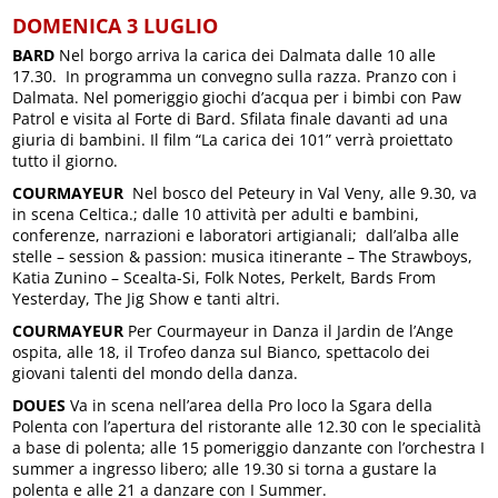
DOMENICA 3 LUGLIO
BARD
Nel borgo arriva la carica dei Dalmata dalle 10 alle
17.30. In programma un convegno sulla razza. Pranzo con i
Dalmata. Nel pomeriggio giochi d’acqua per i bimbi con Paw
Patrol e visita al Forte di Bard. Sfilata finale davanti ad una
giuria di bambini. Il film “La carica dei 101” verrà proiettato
tutto il giorno.
COURMAYEUR
Nel bosco del Peteury in Val Veny, alle 9.30, va
in scena Celtica.; dalle 10 attività per adulti e bambini,
conferenze, narrazioni e laboratori artigianali; dall’alba alle
stelle – session & passion: musica itinerante – The Strawboys,
Katia Zunino – Scealta-Si, Folk Notes, Perkelt, Bards From
Yesterday, The Jig Show e tanti altri.
COURMAYEUR
Per Courmayeur in Danza il Jardin de l’Ange
ospita, alle 18, il Trofeo danza sul Bianco, spettacolo dei
giovani talenti del mondo della danza.
DOUES
Va in scena nell’area della Pro loco la Sgara della
Polenta con l’apertura del ristorante alle 12.30 con le specialità
a base di polenta; alle 15 pomeriggio danzante con l’orchestra I
summer a ingresso libero; alle 19.30 si torna a gustare la
polenta e alle 21 a danzare con I Summer.