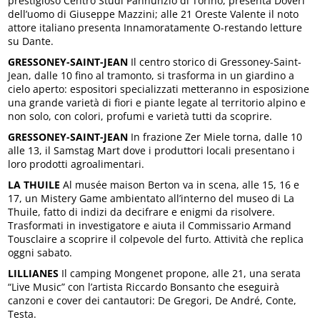
prestigioso Centro Studi Pannunzio di Torino, presenta Doveri
dell’uomo di Giuseppe Mazzini; alle 21 Oreste Valente il noto
attore italiano presenta Innamoratamente O-restando letture
su Dante.
GRESSONEY-SAINT-JEAN
Il centro storico di Gressoney-Saint-
Jean, dalle 10 fino al tramonto, si trasforma in un giardino a
cielo aperto: espositori specializzati metteranno in esposizione
una grande varietà di fiori e piante legate al territorio alpino e
non solo, con colori, profumi e varietà tutti da scoprire.
GRESSONEY-SAINT-JEAN
In frazione Zer Miele torna, dalle 10
alle 13, il Samstag Mart dove i produttori locali presentano i
loro prodotti agroalimentari.
LA THUILE
Al musée maison Berton va in scena, alle 15, 16 e
17, un Mistery Game ambientato all’interno del museo di La
Thuile, fatto di indizi da decifrare e enigmi da risolvere.
Trasformati in investigatore e aiuta il Commissario Armand
Tousclaire a scoprire il colpevole del furto. Attività che replica
oggni sabato.
LILLIANES
Il camping Mongenet propone, alle 21, una serata
“Live Music” con l’artista Riccardo Bonsanto che eseguirà
canzoni e cover dei cantautori: De Gregori, De André, Conte,
Testa.