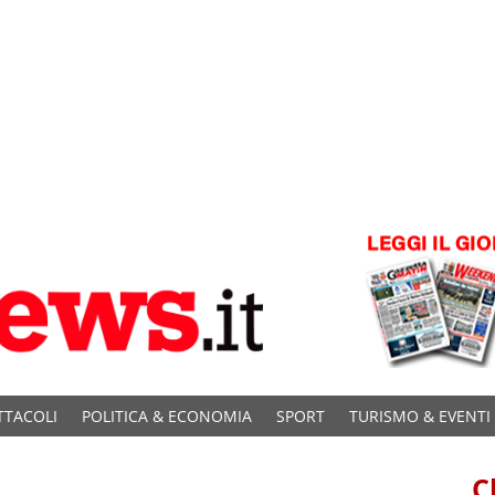
TTACOLI
POLITICA & ECONOMIA
SPORT
TURISMO & EVENTI
C