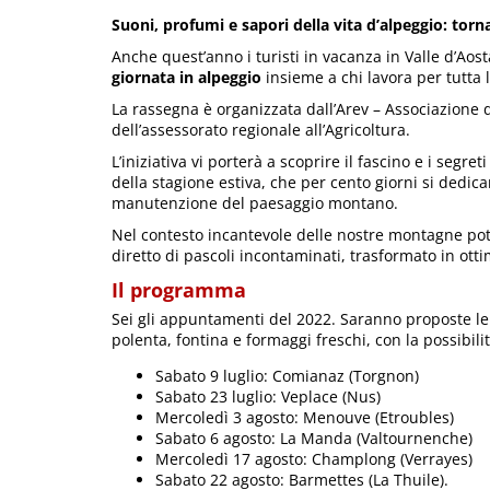
Suoni, profumi e sapori della vita d’alpeggio: tor
Anche quest’anno i turisti in vacanza in Valle d’Aost
giornata in alpeggio
insieme a chi lavora per tutta 
La rassegna è organizzata dall’Arev – Associazione de
dell’assessorato regionale all’Agricoltura.
L’iniziativa vi porterà a scoprire il fascino e i segr
della stagione estiva, che per cento giorni si dedi
manutenzione del paesaggio montano.
Nel contesto incantevole delle nostre montagne potr
diretto di pascoli incontaminati, trasformato in ott
Il programma
Sei gli appuntamenti del 2022. Saranno proposte le v
polenta, fontina e formaggi freschi, con la possibili
Sabato 9 luglio: Comianaz (Torgnon)
Sabato 23 luglio: Veplace (Nus)
Mercoledì 3 agosto: Menouve (Etroubles)
Sabato 6 agosto: La Manda (Valtournenche)
Mercoledì 17 agosto: Champlong (Verrayes)
Sabato 22 agosto: Barmettes (La Thuile).