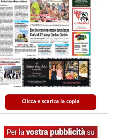
Clicca e scarica la copia