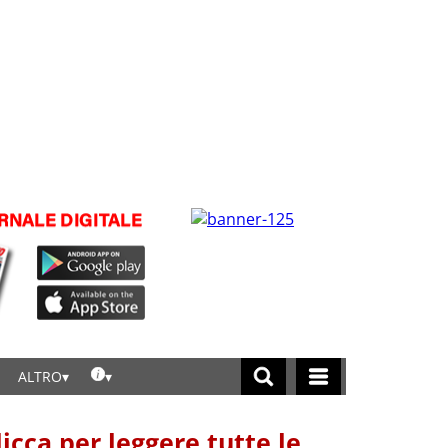
ALTRO
licca per leggere tutte le