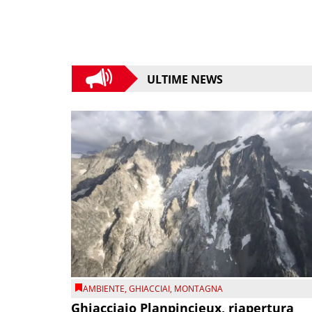
ULTIME NEWS
AMBIENTE
,
GHIACCIAI
,
MONTAGNA
Ghiacciaio Planpincieux, riapertura