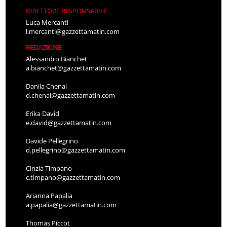
DIRETTORE RESPONSABILE
Luca Mercanti
l.mercanti@gazzettamatin.com
REDAZIONE
Alessandro Bianchet
a.bianchet@gazzettamatin.com
Danila Chenal
d.chenal@gazzettamatin.com
Erika David
e.david@gazzettamatin.com
Davide Pellegrino
d.pellegrino@gazzettamatin.com
Cinzia Timpano
c.timpano@gazzettamatin.com
Arianna Papalia
a.papalia@gazzettamatin.com
Thomas Piccot