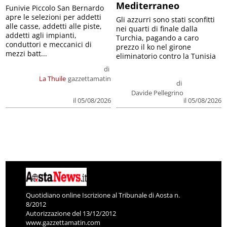
Mediterraneo
Funivie Piccolo San Bernardo
apre le selezioni per addetti
Gli azzurri sono stati sconfitti
alle casse, addetti alle piste,
nei quarti di finale dalla
addetti agli impianti,
Turchia, pagando a caro
conduttori e meccanici di
prezzo il ko nel girone
mezzi batt...
eliminatorio contro la Tunisia
di
La Thuile
gazzettamatin
di
Davide Pellegrino
il 05/08/2026
il 05/08/2026
Quotidiano online Iscrizione al Tribunale di Aosta n.
8/2012
Autorizzazione del 13/12/2012
www.gazzettamatin.com