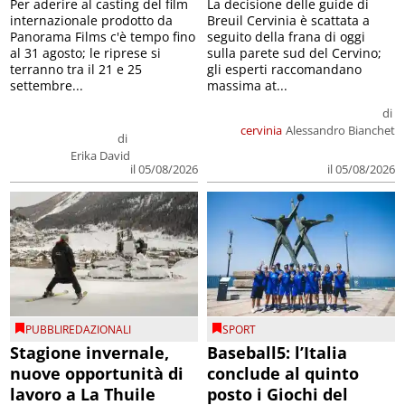
Per aderire al casting del film
La decisione delle guide di
internazionale prodotto da
Breuil Cervinia è scattata a
Panorama Films c'è tempo fino
seguito della frana di oggi
al 31 agosto; le riprese si
sulla parete sud del Cervino;
terranno tra il 21 e 25
gli esperti raccomandano
settembre...
massima at...
di
cervinia
Alessandro Bianchet
di
Erika David
il 05/08/2026
il 05/08/2026
PUBBLIREDAZIONALI
SPORT
Stagione invernale,
Baseball5: l’Italia
nuove opportunità di
conclude al quinto
lavoro a La Thuile
posto i Giochi del