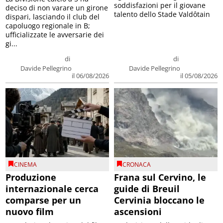
soddisfazioni per il giovane
deciso di non varare un girone
talento dello Stade Valdôtain
dispari, lasciando il club del
capoluogo regionale in B;
ufficializzate le avversarie dei
gi...
di
di
Davide Pellegrino
Davide Pellegrino
il 06/08/2026
il 05/08/2026
CINEMA
CRONACA
Produzione
Frana sul Cervino, le
internazionale cerca
guide di Breuil
comparse per un
Cervinia bloccano le
nuovo film
ascensioni