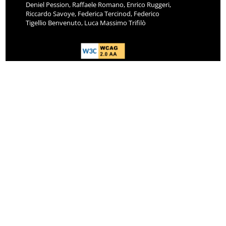
Deniel Pession, Raffaele Romano, Enrico Ruggeri,
Riccardo Savoye, Federica Tercinod, Federico
Tigellio Benvenuto, Luca Massimo Trifilò