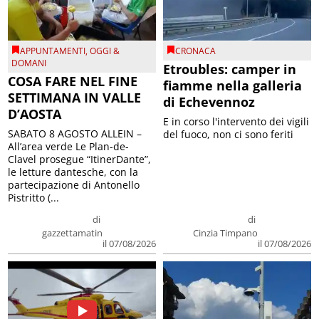
APPUNTAMENTI
,
OGGI &
CRONACA
DOMANI
Etroubles: camper in
COSA FARE NEL FINE
fiamme nella galleria
SETTIMANA IN VALLE
di Echevennoz
D’AOSTA
E in corso l'intervento dei vigili
SABATO 8 AGOSTO ALLEIN –
del fuoco, non ci sono feriti
All’area verde Le Plan-de-
Clavel prosegue “ItinerDante”,
le letture dantesche, con la
partecipazione di Antonello
Pistritto (...
di
di
gazzettamatin
Cinzia Timpano
il 07/08/2026
il 07/08/2026