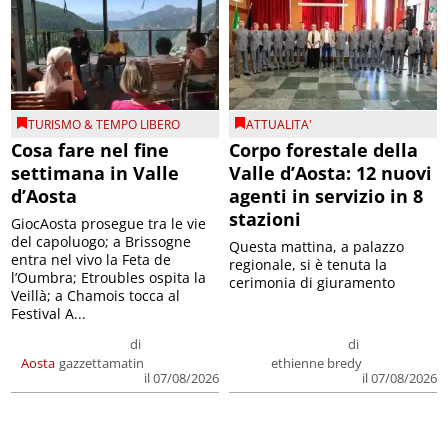
TURISMO & TEMPO LIBERO
ATTUALITA'
Cosa fare nel fine
Corpo forestale della
settimana in Valle
Valle d’Aosta: 12 nuovi
d’Aosta
agenti in servizio in 8
stazioni
GiocAosta prosegue tra le vie
del capoluogo; a Brissogne
Questa mattina, a palazzo
entra nel vivo la Feta de
regionale, si è tenuta la
l’Oumbra; Etroubles ospita la
cerimonia di giuramento
Veillà; a Chamois tocca al
Festival A...
di
di
Aosta
gazzettamatin
ethienne bredy
il 07/08/2026
il 07/08/2026