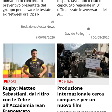
domanda di concordato
dispari, lasciando il club del
preventivo presentata dal
capoluogo regionale in B;
gruppo per salvare le testate
ufficializzate le avversarie dei
ex Netweek ora Ops R...
gi...
di
Redazione Aosta News
di
Davide Pellegrino
il 06/08/2026
il 06/08/2026
SPORT
CINEMA
Rugby: Matteo
Produzione
Sebastiani, dal ritiro
internazionale cerca
con le Zebre
comparse per un
all’Accademia Ivan
nuovo film
Francescato