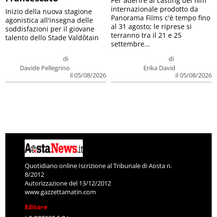
Per aderire al casting del film
internazionale prodotto da
Inizio della nuova stagione
Panorama Films c'è tempo fino
agonistica all'insegna delle
al 31 agosto; le riprese si
soddisfazioni per il giovane
terranno tra il 21 e 25
talento dello Stade Valdôtain
settembre...
di
di
Davide Pellegrino
Erika David
il 05/08/2026
il 05/08/2026
Quotidiano online Iscrizione al Tribunale di Aosta n.
8/2012
Autorizzazione del 13/12/2012
www.gazzettamatin.com
Editore