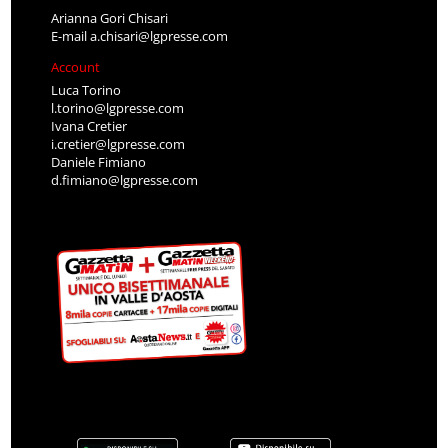
Arianna Gori Chisari
E-mail
a.chisari@lgpresse.com
Account
Luca Torino
l.torino@lgpresse.com
Ivana Cretier
i.cretier@lgpresse.com
Daniele Fimiano
d.fimiano@lgpresse.com