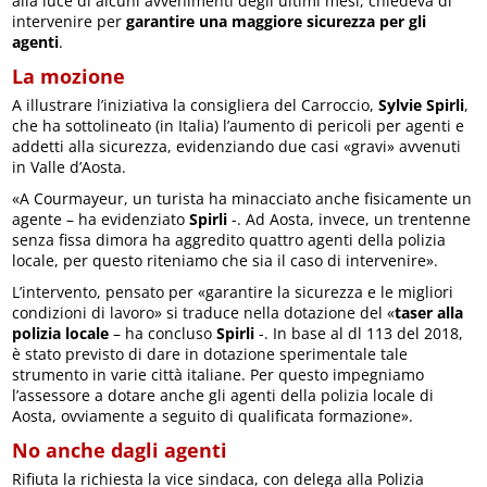
alla luce di alcuni avvenimenti degli ultimi mesi, chiedeva di
intervenire per
garantire una maggiore sicurezza per gli
agenti
.
La mozione
A illustrare l’iniziativa la consigliera del Carroccio,
Sylvie Spirli
,
che ha sottolineato (in Italia) l’aumento di pericoli per agenti e
addetti alla sicurezza, evidenziando due casi «gravi» avvenuti
in Valle d’Aosta.
«A Courmayeur, un turista ha minacciato anche fisicamente un
agente – ha evidenziato
Spirli
-. Ad Aosta, invece, un trentenne
senza fissa dimora ha aggredito quattro agenti della polizia
locale, per questo riteniamo che sia il caso di intervenire».
L’intervento, pensato per «garantire la sicurezza e le migliori
condizioni di lavoro» si traduce nella dotazione del «
taser alla
polizia locale
– ha concluso
Spirli
-. In base al dl 113 del 2018,
è stato previsto di dare in dotazione sperimentale tale
strumento in varie città italiane. Per questo impegniamo
l’assessore a dotare anche gli agenti della polizia locale di
Aosta, ovviamente a seguito di qualificata formazione».
No anche dagli agenti
Rifiuta la richiesta la vice sindaca, con delega alla Polizia