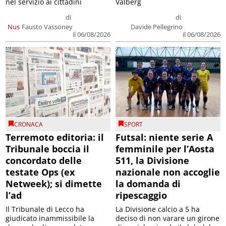
nel servizio ai cittadini
Valberg
di
di
Nus
Fausto Vassoney
Davide Pellegrino
il 06/08/2026
il 06/08/2026
CRONACA
SPORT
Terremoto editoria: il
Futsal: niente serie A
Tribunale boccia il
femminile per l’Aosta
concordato delle
511, la Divisione
testate Ops (ex
nazionale non accoglie
Netweek); si dimette
la domanda di
l’ad
ripescaggio
Il Tribunale di Lecco ha
La Divisione calcio a 5 ha
giudicato inammissibile la
deciso di non varare un girone