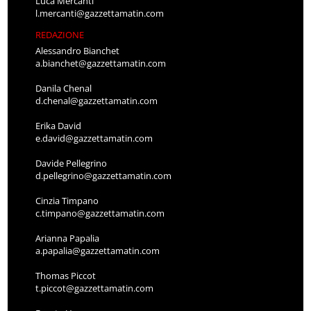
Luca Mercanti
l.mercanti@gazzettamatin.com
REDAZIONE
Alessandro Bianchet
a.bianchet@gazzettamatin.com
Danila Chenal
d.chenal@gazzettamatin.com
Erika David
e.david@gazzettamatin.com
Davide Pellegrino
d.pellegrino@gazzettamatin.com
Cinzia Timpano
c.timpano@gazzettamatin.com
Arianna Papalia
a.papalia@gazzettamatin.com
Thomas Piccot
t.piccot@gazzettamatin.com