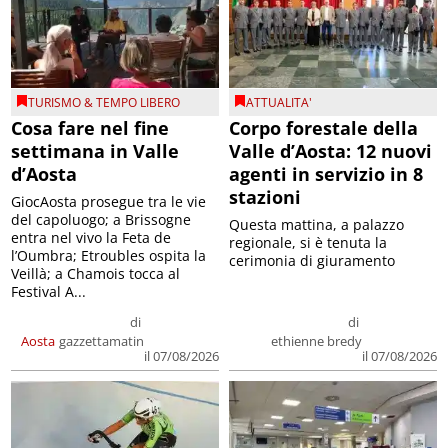
TURISMO & TEMPO LIBERO
ATTUALITA'
Cosa fare nel fine
Corpo forestale della
settimana in Valle
Valle d’Aosta: 12 nuovi
d’Aosta
agenti in servizio in 8
stazioni
GiocAosta prosegue tra le vie
del capoluogo; a Brissogne
Questa mattina, a palazzo
entra nel vivo la Feta de
regionale, si è tenuta la
l’Oumbra; Etroubles ospita la
cerimonia di giuramento
Veillà; a Chamois tocca al
Festival A...
di
di
Aosta
gazzettamatin
ethienne bredy
il 07/08/2026
il 07/08/2026