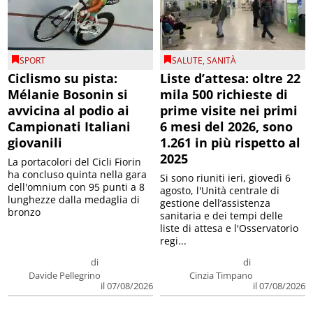
SPORT
SALUTE
,
SANITÀ
Ciclismo su pista:
Liste d’attesa: oltre 22
Mélanie Bosonin si
mila 500 richieste di
avvicina al podio ai
prime visite nei primi
Campionati Italiani
6 mesi del 2026, sono
giovanili
1.261 in più rispetto al
2025
La portacolori del Cicli Fiorin
ha concluso quinta nella gara
Si sono riuniti ieri, giovedì 6
dell'omnium con 95 punti a 8
agosto, l'Unità centrale di
lunghezze dalla medaglia di
gestione dell’assistenza
bronzo
sanitaria e dei tempi delle
liste di attesa e l'Osservatorio
regi...
di
di
Davide Pellegrino
Cinzia Timpano
il 07/08/2026
il 07/08/2026