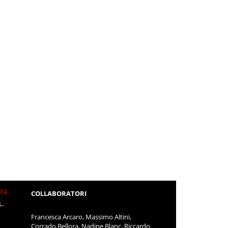
ITÀ
COLLABORATORI
L.
Francesca Arcaro, Massimo Altini,
Corrado Bellora, Nadine Blanc, Riccardo