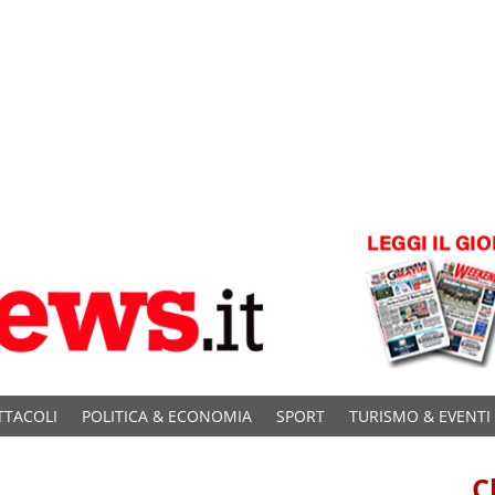
TTACOLI
POLITICA & ECONOMIA
SPORT
TURISMO & EVENTI
C