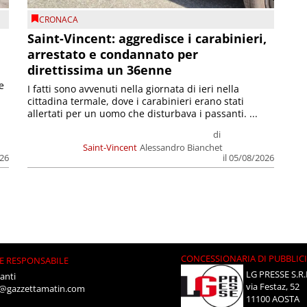
CRONACA
Saint-Vincent: aggredisce i carabinieri,
arrestato e condannato per
direttissima un 36enne
e
I fatti sono avvenuti nella giornata di ieri nella
cittadina termale, dove i carabinieri erano stati
allertati per un uomo che disturbava i passanti. ...
di
Saint-Vincent
Alessandro Bianchet
026
il 05/08/2026
CONCESSIONARIA DI PUBBLIC
E RESPONSABILE
LG PRESSE S.R.
anti
via Festaz, 52
i@gazzettamatin.com
11100 AOSTA