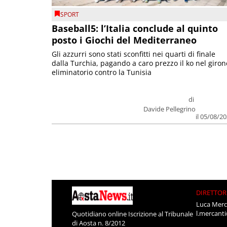
SPORT
Baseball5: l’Italia conclude al quinto
posto i Giochi del Mediterraneo
Gli azzurri sono stati sconfitti nei quarti di finale
dalla Turchia, pagando a caro prezzo il ko nel giron
eliminatorio contro la Tunisia
di
Davide Pellegrino
il 05/08/2
DIRETTOR
Luca Merc
l.mercant
Quotidiano online Iscrizione al Tribunale
di Aosta n. 8/2012