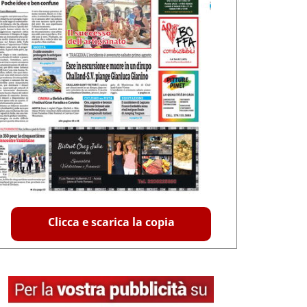
Clicca e scarica la copia