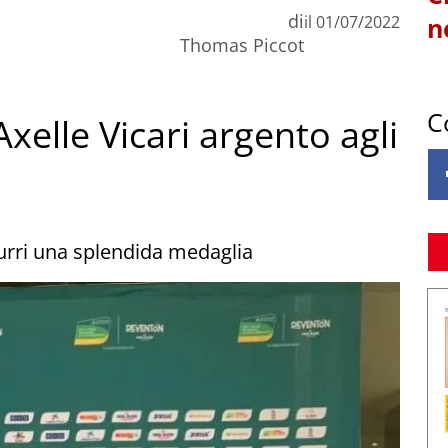
di
il
01/07/2022
n
Thomas Piccot
C
xelle Vicari argento agli
zurri una splendida medaglia