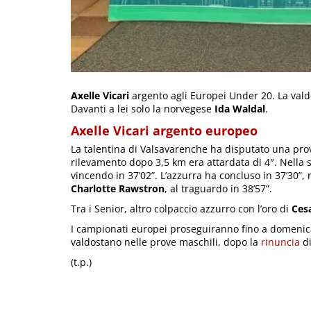
Axelle Vicari
argento agli Europei Under 20. La valdo
Davanti a lei solo la norvegese
Ida Waldal
.
Axelle Vicari argento europeo
La talentina di Valsavarenche ha disputato una prov
rilevamento dopo 3,5 km era attardata di 4″. Nella 
vincendo in 37’02”. L’azzurra ha concluso in 37’30”,
Charlotte Rawstron
, al traguardo in 38’57”.
Tra i Senior, altro colpaccio azzurro con l’oro di
Ces
I campionati europei proseguiranno fino a domenica
valdostano nelle prove maschili, dopo la
rinuncia
d
(t.p.)