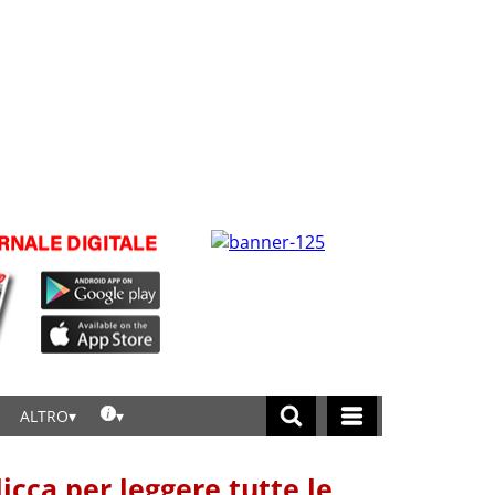
ALTRO
licca per leggere tutte le