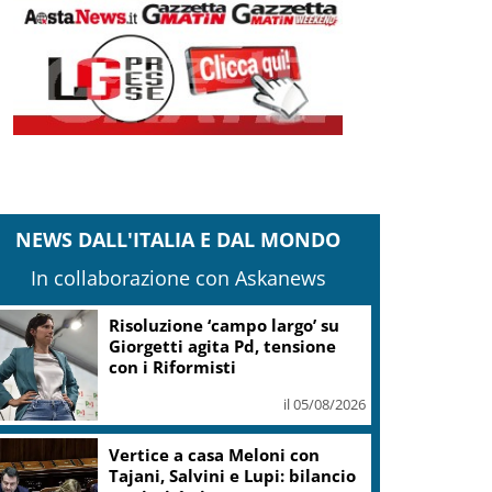
NEWS DALL'ITALIA E DAL MONDO
In collaborazione con Askanews
Banco Bpm, Castagna: Agricole
Italia? Valuteremo, ritengo
fusione molto solida
il 05/08/2026
Conti pubblici, Governo
incassa sì su clausola Ue. Lega