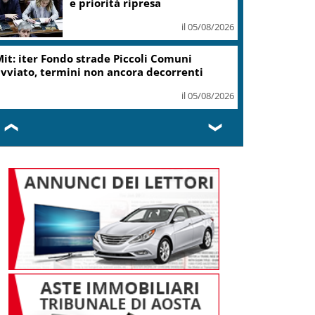
ottiene modifica a risoluzione
il 05/08/2026
Delmastro, Camera dice no a
uso chat con Caroccia: in aula
bagarre e proteste opposizioni
il 05/08/2026
❮
❯