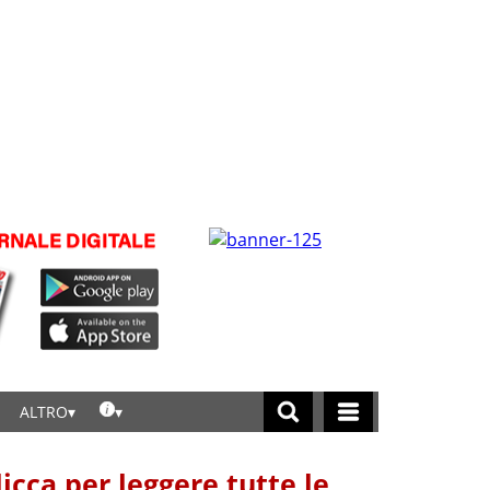
ALTRO
licca per leggere tutte le