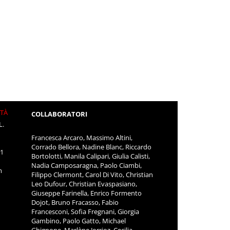
ITÀ
COLLABORATORI
L.
Francesca Arcaro, Massimo Altini,
Corrado Bellora, Nadine Blanc, Riccardo
11
Bortolotti, Manila Calipari, Giulia Calisti,
Nadia Camposaragna, Paolo Ciambi,
m
Filippo Clermont, Carol Di Vito, Christian
Leo Dufour, Christian Evaspasiano,
Giuseppe Farinella, Enrico Formento
Dojot, Bruno Fracasso, Fabio
Francesconi, Sofia Fregnani, Giorgia
Gambino, Paolo Gatto, Michael
Ghignone, Marlène Jorrioz, Cecilia