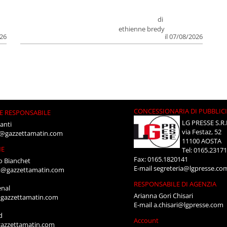
di
ethienne bredy
026
il 07/08/2026
CONCESSIONARIA DI PUBBLIC
E RESPONSABILE
LG PRESSE S.R.
anti
via Festaz, 52
i@gazzettamatin.com
11100 AOSTA
NE
Tel: 0165.2317
Fax: 0165.1820141
o Bianchet
E-mail
segreteria@lgpresse.co
t@gazzettamatin.com
RESPONSABILE DI AGENZIA
enal
Arianna Gori Chisari
gazzettamatin.com
E-mail
a.chisari@lgpresse.com
d
Account
azzettamatin.com