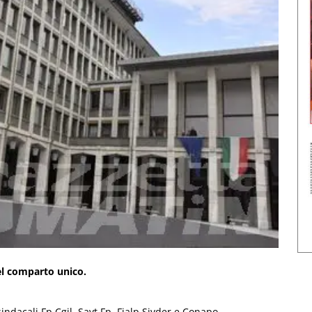
el comparto unico.
ndacali Fp Cgil, Savt Fp, Fialp Sivder e Conapo.