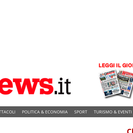
TTACOLI
POLITICA & ECONOMIA
SPORT
TURISMO & EVENTI
C