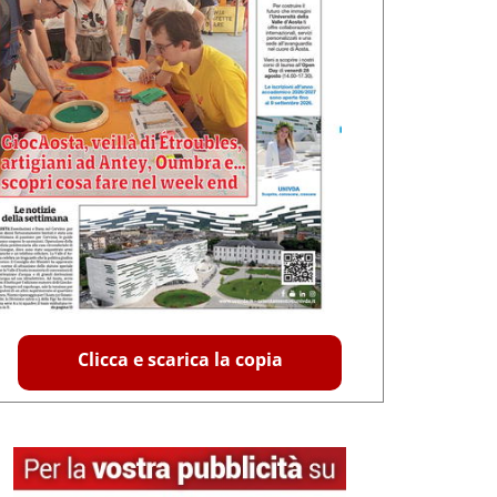
Clicca e scarica la copia