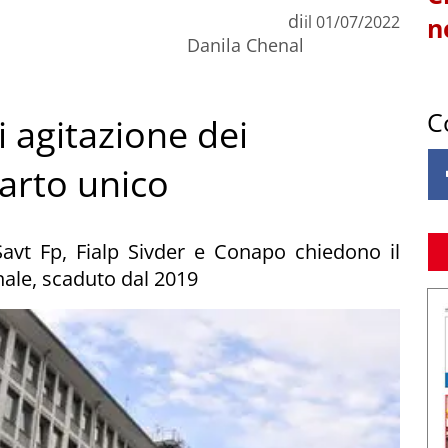
di
il
01/07/2022
n
Danila Chenal
C
i agitazione dei
arto unico
 Savt Fp, Fialp Sivder e Conapo chiedono il
nale, scaduto dal 2019