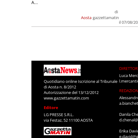
A...
di
Aosta
gazzettamatin
il 07/08/2
DIRETTOR
Luca Merc
l.mercant
Quotidiano online Iscrizione al Tribunale
di Aosta n. 8/2012
REDAZIO
Autorizzazione del 13/12/2012
Alessandr
www.gazzettamatin.com
a.bianche
Editore
Danila Ch
LG PRESSE S.R.L.
d.chenal@
via Festaz, 52 11100 AOSTA
Erika Davi
e.david@g