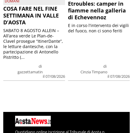
DOMANI
Etroubles: camper in
COSA FARE NEL FINE
fiamme nella galleria
SETTIMANA IN VALLE
di Echevennoz
D’AOSTA
E in corso l'intervento dei vigili
SABATO 8 AGOSTO ALLEIN –
del fuoco, non ci sono feriti
All’area verde Le Plan-de-
Clavel prosegue “ItinerDante”,
le letture dantesche, con la
partecipazione di Antonello
Pistritto (...
di
di
gazzettamatin
Cinzia Timpano
il 07/08/2026
il 07/08/2026
Quotidiano online Iscrizione al Tribunale di Aosta n.