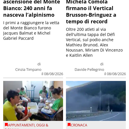
ascensione del Monte
Michela Comola
Bianco: 240 anni fa
firmano il Vertical
nasceva l’alpinismo
Brusson-Bringuez a
tempo di record
I primi a raggiungere la vetta
del Monte Bianco furono
Oltre 200 atleti al via
Jacques Balmat e Michel
dell'ultima tappa del Défì
Gabriel Paccard
Vertical, sul podio anche
Mathieu Brunod, Alex
Noussan, Miriam Di Vincenzo
e Kaitlin Allen
di
di
Cinzia Timpano
Davide Pellegrino
il 08/08/2026
il 08/08/2026
APPUNTAMENTI
,
OGGI &
CRONACA