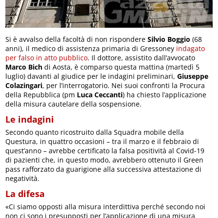
Si è avvalso della facoltà di non rispondere
Silvio Boggio
(68
anni), il medico di assistenza primaria di Gressoney
indagato
per falso in atto pubblico
. Il dottore, assistito dall’avvocato
Marco Bich
di Aosta, è comparso questa mattina (martedì 5
luglio) davanti al giudice per le indagini preliminari,
Giuseppe
Colazingari
, per l’interrogatorio. Nei suoi confronti la Procura
della Repubblica (pm
Luca Ceccanti
) ha chiesto l’applicazione
della misura cautelare della sospensione.
Le indagini
Secondo quanto ricostruito dalla Squadra mobile della
Questura, in quattro occasioni – tra il marzo e il febbraio di
quest’anno – avrebbe certificato la falsa positività al Covid-19
di pazienti che, in questo modo, avrebbero ottenuto il Green
pass rafforzato da guarigione alla successiva attestazione di
negatività.
La difesa
«Ci siamo opposti alla misura interdittiva perché secondo noi
non ci sono i presupposti per l’applicazione di una misura