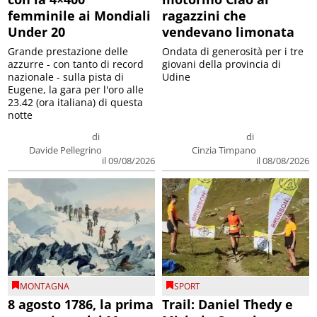
femminile ai Mondiali
ragazzini che
Under 20
vendevano limonata
Grande prestazione delle
Ondata di generosità per i tre
azzurre - con tanto di record
giovani della provincia di
nazionale - sulla pista di
Udine
Eugene, la gara per l'oro alle
23.42 (ora italiana) di questa
notte
di
di
Davide Pellegrino
Cinzia Timpano
il 09/08/2026
il 08/08/2026
MONTAGNA
SPORT
8 agosto 1786, la prima
Trail: Daniel Thedy e