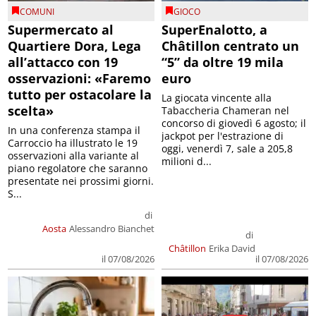
COMUNI
GIOCO
Supermercato al
SuperEnalotto, a
Quartiere Dora, Lega
Châtillon centrato un
all’attacco con 19
“5” da oltre 19 mila
osservazioni: «Faremo
euro
tutto per ostacolare la
La giocata vincente alla
scelta»
Tabaccheria Chameran nel
concorso di giovedì 6 agosto; il
In una conferenza stampa il
jackpot per l'estrazione di
Carroccio ha illustrato le 19
oggi, venerdì 7, sale a 205,8
osservazioni alla variante al
milioni d...
piano regolatore che saranno
presentate nei prossimi giorni.
S...
di
Aosta
Alessandro Bianchet
di
Châtillon
Erika David
il 07/08/2026
il 07/08/2026