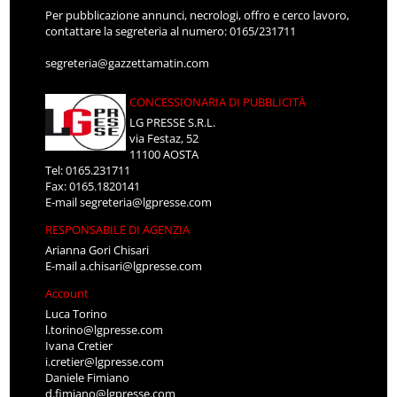
Per pubblicazione annunci, necrologi, offro e cerco lavoro,
contattare la segreteria al numero: 0165/231711
segreteria@gazzettamatin.com
CONCESSIONARIA DI PUBBLICITÀ
LG PRESSE S.R.L.
via Festaz, 52
11100 AOSTA
Tel: 0165.231711
Fax: 0165.1820141
E-mail
segreteria@lgpresse.com
RESPONSABILE DI AGENZIA
Arianna Gori Chisari
E-mail
a.chisari@lgpresse.com
Account
Luca Torino
l.torino@lgpresse.com
Ivana Cretier
i.cretier@lgpresse.com
Daniele Fimiano
d.fimiano@lgpresse.com