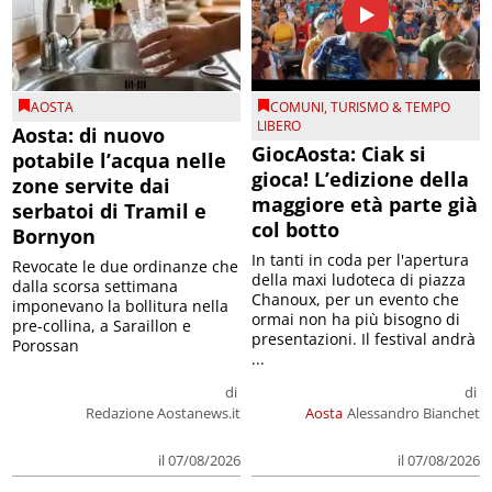
AOSTA
COMUNI
,
TURISMO & TEMPO
LIBERO
Aosta: di nuovo
GiocAosta: Ciak si
potabile l’acqua nelle
gioca! L’edizione della
zone servite dai
maggiore età parte già
serbatoi di Tramil e
col botto
Bornyon
In tanti in coda per l'apertura
Revocate le due ordinanze che
della maxi ludoteca di piazza
dalla scorsa settimana
Chanoux, per un evento che
imponevano la bollitura nella
ormai non ha più bisogno di
pre-collina, a Saraillon e
presentazioni. Il festival andrà
Porossan
...
di
di
Redazione Aostanews.it
Aosta
Alessandro Bianchet
il 07/08/2026
il 07/08/2026