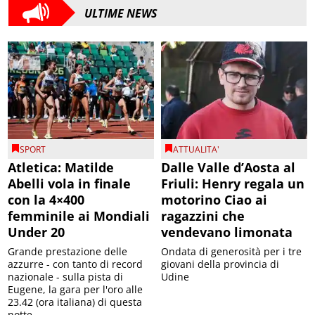
ULTIME NEWS
SPORT
ATTUALITA'
Atletica: Matilde
Dalle Valle d’Aosta al
Abelli vola in finale
Friuli: Henry regala un
con la 4×400
motorino Ciao ai
femminile ai Mondiali
ragazzini che
Under 20
vendevano limonata
Grande prestazione delle
Ondata di generosità per i tre
azzurre - con tanto di record
giovani della provincia di
nazionale - sulla pista di
Udine
Eugene, la gara per l'oro alle
23.42 (ora italiana) di questa
notte