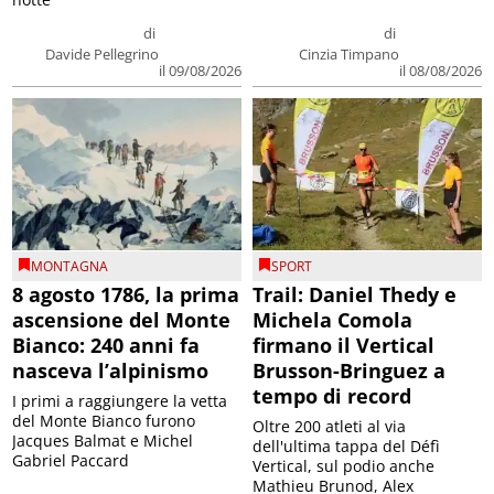
di
di
Davide Pellegrino
Cinzia Timpano
il 09/08/2026
il 08/08/2026
MONTAGNA
SPORT
8 agosto 1786, la prima
Trail: Daniel Thedy e
ascensione del Monte
Michela Comola
Bianco: 240 anni fa
firmano il Vertical
nasceva l’alpinismo
Brusson-Bringuez a
tempo di record
I primi a raggiungere la vetta
del Monte Bianco furono
Oltre 200 atleti al via
Jacques Balmat e Michel
dell'ultima tappa del Défì
Gabriel Paccard
Vertical, sul podio anche
Mathieu Brunod, Alex