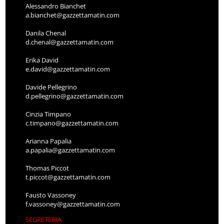
Alessandro Bianchet
a.bianchet@gazzettamatin.com
Danila Chenal
d.chenal@gazzettamatin.com
Erika David
e.david@gazzettamatin.com
Davide Pellegrino
d.pellegrino@gazzettamatin.com
Cinzia Timpano
c.timpano@gazzettamatin.com
Arianna Papalia
a.papalia@gazzettamatin.com
Thomas Piccot
t.piccot@gazzettamatin.com
Fausto Vassoney
f.vassoney@gazzettamatin.com
SEGRETERIA