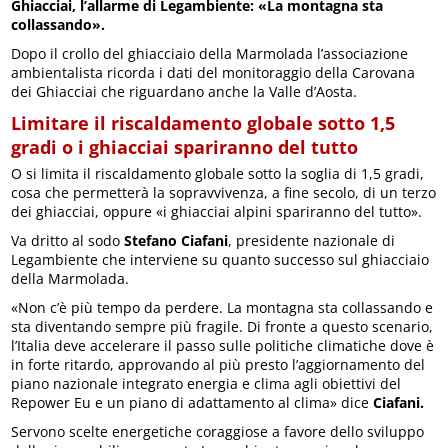
Ghiacciai, l’allarme di Legambiente: «La montagna sta
collassando».
Dopo il crollo del ghiacciaio della Marmolada l’associazione
ambientalista ricorda i dati del monitoraggio della Carovana
dei Ghiacciai che riguardano anche la Valle d’Aosta.
Limitare il riscaldamento globale sotto 1,5
gradi o i ghiacciai spariranno del tutto
O si limita il riscaldamento globale sotto la soglia di 1,5 gradi,
cosa che permetterà la sopravvivenza, a fine secolo, di un terzo
dei ghiacciai, oppure «i ghiacciai alpini spariranno del tutto».
Va dritto al sodo
Stefano Ciafani
, presidente nazionale di
Legambiente che interviene su quanto successo sul ghiacciaio
della Marmolada.
«Non c’è più tempo da perdere. La montagna sta collassando e
sta diventando sempre più fragile. Di fronte a questo scenario,
l’Italia deve accelerare il passo sulle politiche climatiche dove è
in forte ritardo, approvando al più presto l’aggiornamento del
piano nazionale integrato energia e clima agli obiettivi del
Repower Eu e un piano di adattamento al clima» dice
Ciafani.
Servono scelte energetiche coraggiose a favore dello sviluppo