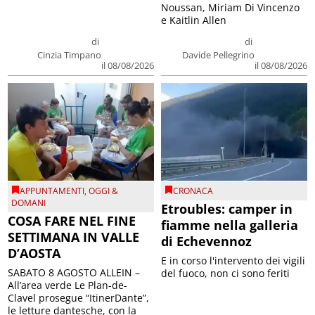
Noussan, Miriam Di Vincenzo
e Kaitlin Allen
di
di
Cinzia Timpano
Davide Pellegrino
il 08/08/2026
il 08/08/2026
APPUNTAMENTI
,
OGGI &
CRONACA
DOMANI
Etroubles: camper in
COSA FARE NEL FINE
fiamme nella galleria
SETTIMANA IN VALLE
di Echevennoz
D’AOSTA
E in corso l'intervento dei vigili
SABATO 8 AGOSTO ALLEIN –
del fuoco, non ci sono feriti
All’area verde Le Plan-de-
Clavel prosegue “ItinerDante”,
le letture dantesche, con la