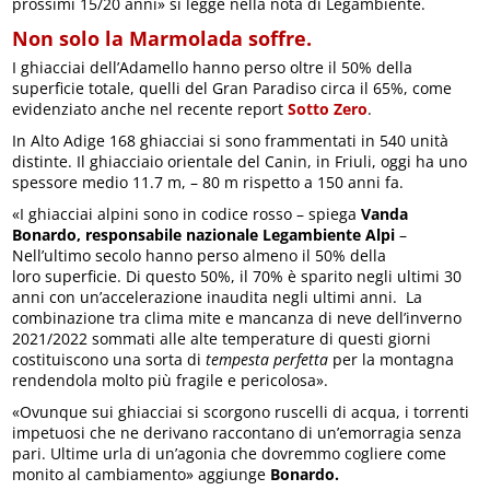
prossimi 15/20 anni» si legge nella nota di Legambiente.
Non solo la Marmolada soffre.
I ghiacciai dell’Adamello hanno perso oltre il 50% della
superficie totale, quelli del Gran Paradiso circa il 65%, come
evidenziato anche nel recente report
Sotto Zero
.
In Alto Adige 168 ghiacciai si sono frammentati in 540 unità
distinte. Il ghiacciaio orientale del Canin, in Friuli, oggi ha uno
spessore medio 11.7 m, – 80 m rispetto a 150 anni fa.
«I ghiacciai alpini sono in codice rosso – spiega
Vanda
Bonardo, responsabile nazionale Legambiente Alpi
–
Nell’ultimo secolo hanno perso almeno il 50% della
loro superficie. Di questo 50%, il 70% è sparito negli ultimi 30
anni con un’accelerazione inaudita negli ultimi anni. La
combinazione tra clima mite e mancanza di neve dell’inverno
2021/2022 sommati alle alte temperature di questi giorni
costituiscono una sorta di
tempesta perfetta
per la montagna
rendendola molto più fragile e pericolosa».
«Ovunque sui ghiacciai si scorgono ruscelli di acqua, i torrenti
impetuosi che ne derivano raccontano di un’emorragia senza
pari. Ultime urla di un’agonia che dovremmo cogliere come
monito al cambiamento» aggiunge
Bonardo.