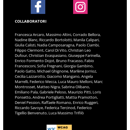
COLLABORATORI
Francesca Arcaro, Massimo Altini, Corrado Bellora,
Nadine Blanc, Riccardo Bortolotti, Manila Calipari,
Giulia Calisti, Nadia Camposaragna, Paolo Ciambi,
Filippo Clermont, Carol Di Vito, Christian Leo
Dufour, Christian Evaspasiano, Giuseppe Farinella,
Enrico Formento Dojot, Bruno Fracasso, Fabio
Francesconi, Sofia Fregnani, Giorgia Gambino,
Paolo Gatto, Michael Ghignone, Marlène Jorrioz,
Cecilia Lazzarotto, Giacomo Mangano, Angela
Marrelli, Federico Mecca, Luca Mauro Melloni, Marc
Montrosset, Matteo Nigra, Sabrina Olibano,
Emiliano Pala, Gabriele Peloso, Maurizio Pitti, Loris
Ponsetto, Andrea Portigliatti, Mattia Pramotton,
Deniel Pession, Raffaele Romano, Enrico Ruggeri,
Riccardo Savoye, Federica Tercinod, Federico
Tigellio Benvenuto, Luca Massimo Trifilò