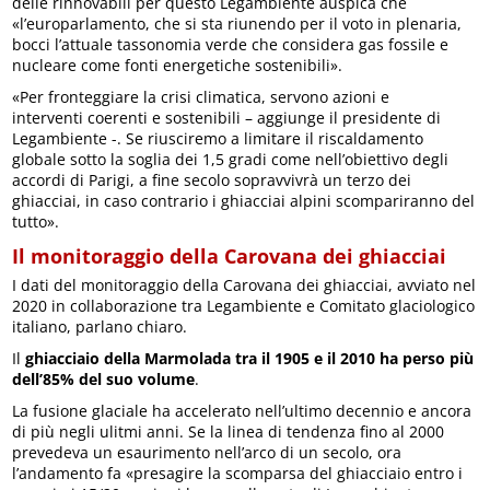
delle rinnovabili per questo Legambiente auspica che
«l’europarlamento, che si sta riunendo per il voto in plenaria,
bocci l’attuale tassonomia verde che considera gas fossile e
nucleare come fonti energetiche sostenibili».
«Per fronteggiare la crisi climatica, servono azioni e
interventi coerenti e sostenibili – aggiunge il presidente di
Legambiente -. Se riusciremo a limitare il riscaldamento
globale sotto la soglia dei 1,5 gradi come nell’obiettivo degli
accordi di Parigi, a fine secolo sopravvivrà un terzo dei
ghiacciai, in caso contrario i ghiacciai alpini scompariranno del
tutto».
Il monitoraggio della Carovana dei ghiacciai
I dati del monitoraggio della Carovana dei ghiacciai, avviato nel
2020 in collaborazione tra Legambiente e Comitato glaciologico
italiano, parlano chiaro.
Il
ghiacciaio della Marmolada tra il 1905 e il 2010 ha perso più
dell’85% del suo volume
.
La fusione glaciale ha accelerato nell’ultimo decennio e ancora
di più negli ulitmi anni. Se la linea di tendenza fino al 2000
prevedeva un esaurimento nell’arco di un secolo, ora
l’andamento fa «presagire la scomparsa del ghiacciaio entro i