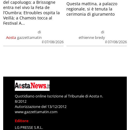
del capoluogo; a Brissogne
Questa mattina, a palazzo
entra nel vivo la Feta de
regionale, si è tenuta la
l’Oumbra; Etroubles ospita la
cerimonia di giuramento
Veillà; a Chamois tocca al
Festival A...
di
di
Aosta
gazzettamatin
ethienne bredy
il 07/08/2026
il 07/08/2026
Quotidiano online Iscrizione al Tribunale di Aosta n.
8/2012
Autorizzazione del 13/12/2012
www.gazzettamatin.com
Editore
LG PRESSE S.R.L.