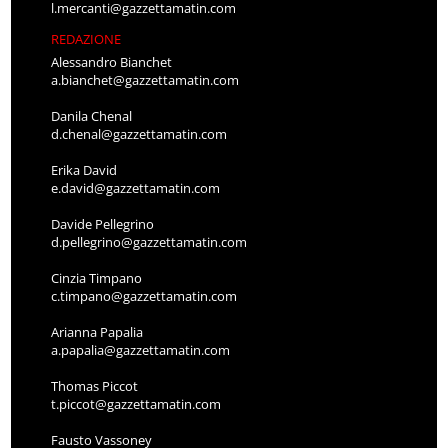
l.mercanti@gazzettamatin.com
REDAZIONE
Alessandro Bianchet
a.bianchet@gazzettamatin.com
Danila Chenal
d.chenal@gazzettamatin.com
Erika David
e.david@gazzettamatin.com
Davide Pellegrino
d.pellegrino@gazzettamatin.com
Cinzia Timpano
c.timpano@gazzettamatin.com
Arianna Papalia
a.papalia@gazzettamatin.com
Thomas Piccot
t.piccot@gazzettamatin.com
Fausto Vassoney