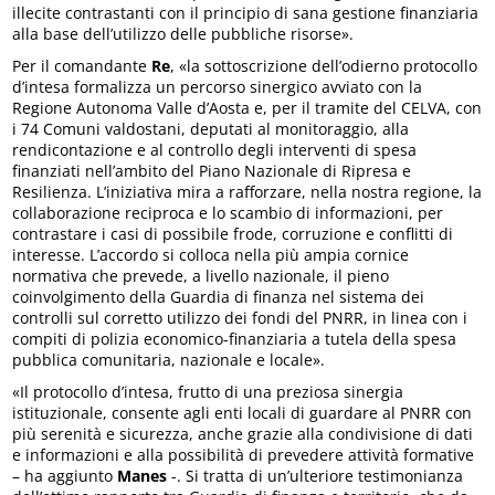
illecite contrastanti con il principio di sana gestione finanziaria
alla base dell’utilizzo delle pubbliche risorse».
Per il comandante
Re
, «la sottoscrizione dell’odierno protocollo
d’intesa formalizza un percorso sinergico avviato con la
Regione Autonoma Valle d’Aosta e, per il tramite del CELVA, con
i 74 Comuni valdostani, deputati al monitoraggio, alla
rendicontazione e al controllo degli interventi di spesa
finanziati nell’ambito del Piano Nazionale di Ripresa e
Resilienza. L’iniziativa mira a rafforzare, nella nostra regione, la
collaborazione reciproca e lo scambio di informazioni, per
contrastare i casi di possibile frode, corruzione e conflitti di
interesse. L’accordo si colloca nella più ampia cornice
normativa che prevede, a livello nazionale, il pieno
coinvolgimento della Guardia di finanza nel sistema dei
controlli sul corretto utilizzo dei fondi del PNRR, in linea con i
compiti di polizia economico-finanziaria a tutela della spesa
pubblica comunitaria, nazionale e locale».
«Il protocollo d’intesa, frutto di una preziosa sinergia
istituzionale, consente agli enti locali di guardare al PNRR con
più serenità e sicurezza, anche grazie alla condivisione di dati
e informazioni e alla possibilità di prevedere attività formative
– ha aggiunto
Manes
-. Si tratta di un’ulteriore testimonianza