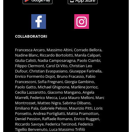
COLLABORATORI
Francesca Arcaro, Massimo Altini, Corrado Bellora,
Nadine Blanc, Riccardo Bortolotti, Manila Calipari,
Giulia Calisti, Nadia Camposaragna, Paolo Ciambi,
Filippo Clermont, Carol Di Vito, Christian Leo
Dufour, Christian Evaspasiano, Giuseppe Farinella,
Enrico Formento Dojot, Bruno Fracasso, Fabio
Francesconi, Sofia Fregnani, Giorgia Gambino,
Paolo Gatto, Michael Ghignone, Marlène Jorrioz,
Cecilia Lazzarotto, Giacomo Mangano, Angela
Marrelli, Federico Mecca, Luca Mauro Melloni, Marc
Montrosset, Matteo Nigra, Sabrina Olibano,
Emiliano Pala, Gabriele Peloso, Maurizio Pitti, Loris
Ponsetto, Andrea Portigliatti, Mattia Pramotton,
Deniel Pession, Raffaele Romano, Enrico Ruggeri,
Riccardo Savoye, Federica Tercinod, Federico
Tigellio Benvenuto, Luca Massimo Trifilò