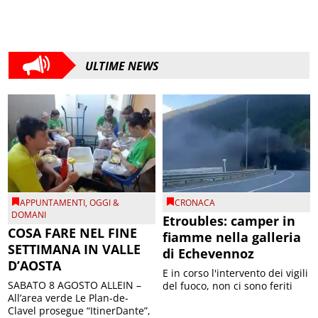
ULTIME NEWS
APPUNTAMENTI
,
OGGI &
CRONACA
DOMANI
Etroubles: camper in
COSA FARE NEL FINE
fiamme nella galleria
SETTIMANA IN VALLE
di Echevennoz
D’AOSTA
E in corso l'intervento dei vigili
SABATO 8 AGOSTO ALLEIN –
del fuoco, non ci sono feriti
All’area verde Le Plan-de-
Clavel prosegue “ItinerDante”,