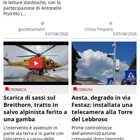
le letture dantesche, con la
partecipazione di Antonello
Pistritto (...
di
di
gazzettamatin
Cinzia Timpano
il 07/08/2026
il 07/08/2026
CRONACA
COMUNI
Scarica di sassi sul
Aosta, degrado in via
Breithorn, tratto in
Festaz: installata una
salvo alpinista ferito a
telecamera alla Torre
una gamba
del Lebbroso
L'intervento è avvenuto in
Prime contromosse
parte via terra e in parte con
dell'amministrazione
l'elicottero a causa delle
comunale dopo l'esposto