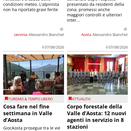
condizioni meteo. L'alpinista
presentato da residenti della
non ha riportato gravi ferite
zona; promessi anche
maggiori controlli e ulteriori
inter...
di
di
cervinia
Alessandro Bianchet
Aosta
Alessandro Bianchet
il 07/08/2026
il 07/08/2026
TURISMO & TEMPO LIBERO
ATTUALITA'
Cosa fare nel fine
Corpo forestale della
settimana in Valle
Valle d’Aosta: 12 nuovi
d’Aosta
agenti in servizio in 8
stazioni
GiocAosta prosegue tra le vie