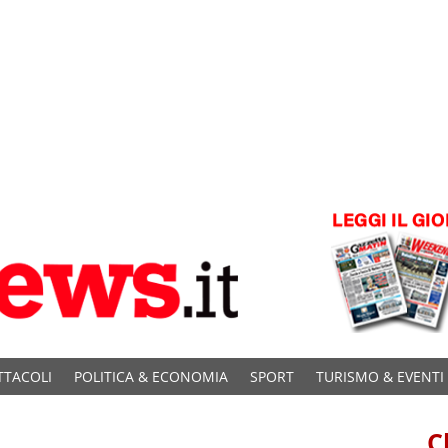
TTACOLI
POLITICA & ECONOMIA
SPORT
TURISMO & EVENTI
C