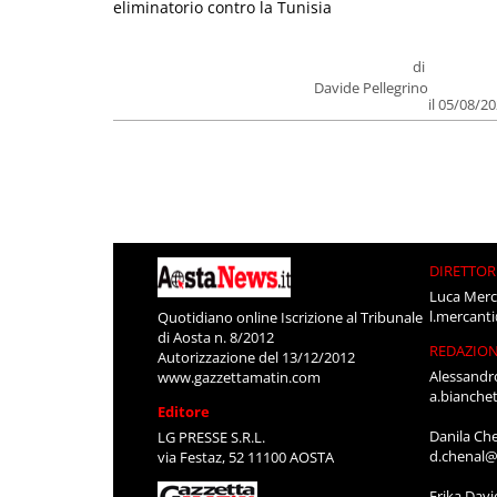
eliminatorio contro la Tunisia
di
Davide Pellegrino
il 05/08/2
DIRETTOR
Luca Merc
l.mercant
Quotidiano online Iscrizione al Tribunale
di Aosta n. 8/2012
REDAZIO
Autorizzazione del 13/12/2012
Alessandr
www.gazzettamatin.com
a.bianche
Editore
Danila Ch
LG PRESSE S.R.L.
d.chenal@
via Festaz, 52 11100 AOSTA
Erika Davi