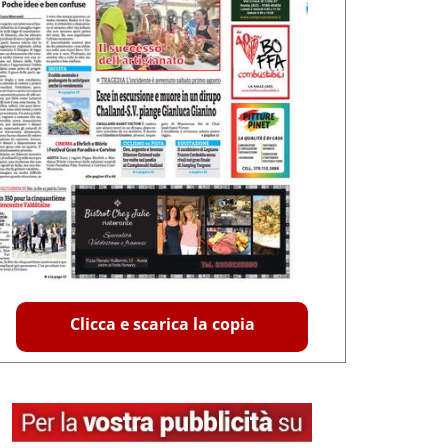
Clicca e scarica la copia