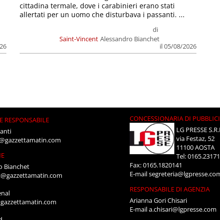
cittadina termale, dove i carabinieri erano stati
allertati per un uomo che disturbava i passanti. ...
di
Saint-Vincent
Alessandro Bianchet
026
il 05/08/2026
CONCESSIONARIA DI PUBBLIC
E RESPONSABILE
LG PRESSE S.R.
anti
via Festaz, 52
i@gazzettamatin.com
11100 AOSTA
NE
Tel: 0165.2317
Fax: 0165.1820141
o Bianchet
E-mail
segreteria@lgpresse.co
t@gazzettamatin.com
RESPONSABILE DI AGENZIA
enal
Arianna Gori Chisari
gazzettamatin.com
E-mail
a.chisari@lgpresse.com
d