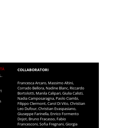
ITÀ
COLLABORATORI
L.
Francesca Arcaro, Massimo Altini,
Corrado Bellora, Nadine Blanc, Riccardo
11
Bortolotti, Manila Calipari, Giulia Calisti,
Nadia Camposaragna, Paolo Ciambi,
m
Filippo Clermont, Carol Di Vito, Christian
Leo Dufour, Christian Evaspasiano,
Giuseppe Farinella, Enrico Formento
Dojot, Bruno Fracasso, Fabio
Francesconi, Sofia Fregnani, Giorgia