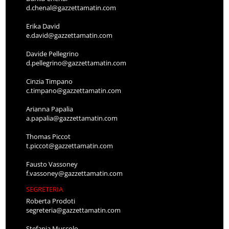
d.chenal@gazzettamatin.com
Erika David
e.david@gazzettamatin.com
Davide Pellegrino
d.pellegrino@gazzettamatin.com
Cinzia Timpano
c.timpano@gazzettamatin.com
Arianna Papalia
a.papalia@gazzettamatin.com
Thomas Piccot
t.piccot@gazzettamatin.com
Fausto Vassoney
f.vassoney@gazzettamatin.com
SEGRETERIA
Roberta Prodoti
segreteria@gazzettamatin.com
Stefania Muscolo