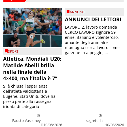
ANNUNCI
ANNUNCI DEI LETTORI
LAVORO 2. lavoro domanda
CERCO LAVORO signore 59
enne, italiano e volenteroso,
amante degli animali e
montagna cerca lavoro come
SPORT
garzone in alpeggio, ...
Atletica, Mondiali U20:
Matilde Abelli brilla
nella finale della
4×400, ma l’Italia è 7ª
Si è chiusa l'esperienza
dell'atleta valdostana a
Eugene, Stati Uniti, dove ha
preso parte alla rassegna
iridata di categoria
di
di
Fausto Vassoney
segreteria
il 10/08/2026
il 10/08/2026