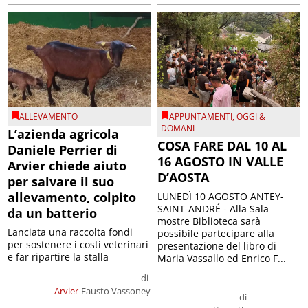
ALLEVAMENTO
APPUNTAMENTI
,
OGGI &
DOMANI
L’azienda agricola
COSA FARE DAL 10 AL
Daniele Perrier di
16 AGOSTO IN VALLE
Arvier chiede aiuto
D’AOSTA
per salvare il suo
allevamento, colpito
LUNEDÌ 10 AGOSTO ANTEY-
SAINT-ANDRÉ - Alla Sala
da un batterio
mostre Biblioteca sarà
Lanciata una raccolta fondi
possibile partecipare alla
per sostenere i costi veterinari
presentazione del libro di
e far ripartire la stalla
Maria Vassallo ed Enrico F...
di
Arvier
Fausto Vassoney
di