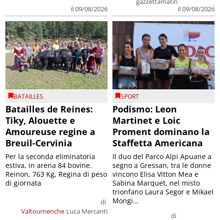
gazzettamatin
il 09/08/2026
il 09/08/2026
BATAILLES
SPORT
Batailles de Reines:
Podismo: Leon
Tiky, Alouette e
Martinet e Loic
Amoureuse regine a
Proment dominano la
Breuil-Cervinia
Staffetta Americana
Per la seconda eliminatoria
Il duo del Parco Alpi Apuane a
estiva, in arena 84 bovine.
segno a Gressan, tra le donne
Reinon, 763 Kg, Regina di peso
vincono Elisa Vitton Mea e
di giornata
Sabina Marquet, nel misto
trionfano Laura Segor e Mikael
Mongi...
di
Valtournenche
Luca Mercanti
di