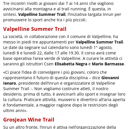
Tre incontri rivolti ai giovani dai 7 ai 14 anni che vogliono
avvicinarsi alla montagna e al trail running. È questa, in
sintesi,
Valpelline Summer Trail
, l’iniziativa targata Inrun per
promuovere lo sport anche tra i più piccoli.
Valpelline Summer Trail
La società, in collaborazione con il comune di Valpelline, ha
messo in piedi tre appuntamenti per
Valpelline Summer Trail
.
Le date da segnare sul calendario sono lunedì 1° agosto,
lunedì 8 e lunedì 22, dalle 17 alle 19.30. Il corso avrà come
base operativa l’area verde di Valpelline. A curare le attività ci
saranno gli istruttori Csen
Elisabetta Negra
e
Mario Barmasse
.
«Ci piace l’idea di coinvolgere i più giovani, coloro che
rappresentano il futuro di questa disciplina – dice
Giovanni
Ienaro
, presidente dell’Inrun e organizzatore di Valpelline
Summer Trail -. Non vogliamo costruire atleti, il nostro
desiderio, prima di tutto, è avvicinarli allo sport e insegnar loro
la cultura. Praticare attività, muoversi e divertirsi all’aria aperta
è fondamentale, a maggior ragione dopo le restrizioni degli
ultimi anni».
Grosjean Wine Trail
Su un altro fronte, l’Inrun è attiva nell’organizzazione della