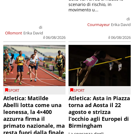
scenario di rischio, in
movimento u...
di
Courmayeur
Erika David
di
Ollomont
Erika David
il 06/08/2026
il 06/08/2026
SPORT
SPORT
Atletica: Matilde
Atletica: Asta in Piazza
Abelli lotta come una
torna ad Aosta il 22
leonessa, la 4×400
agosto e strizza
azzurra firma il
l’occhio agli Europei di
primato nazionale, ma
Birmingham
resta fuori dalla finale
La speranza degli