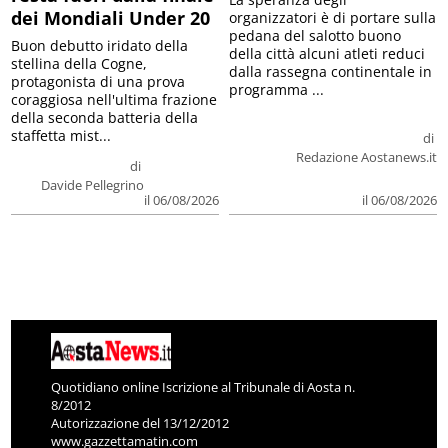
dei Mondiali Under 20
organizzatori è di portare sulla
pedana del salotto buono
Buon debutto iridato della
della città alcuni atleti reduci
stellina della Cogne,
dalla rassegna continentale in
protagonista di una prova
programma ...
coraggiosa nell'ultima frazione
della seconda batteria della
staffetta mist...
di
Redazione Aostanews.it
di
Davide Pellegrino
il 06/08/2026
il 06/08/2026
Quotidiano online Iscrizione al Tribunale di Aosta n.
8/2012
Autorizzazione del 13/12/2012
www.gazzettamatin.com