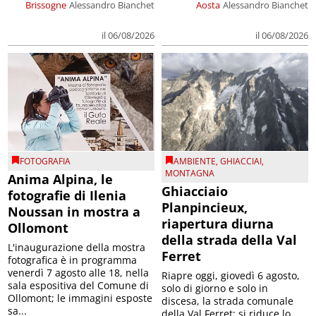
Brissogne
Alessandro Bianchet
Aosta
Alessandro Bianchet
il 06/08/2026
il 06/08/2026
FOTOGRAFIA
AMBIENTE
,
GHIACCIAI
,
MONTAGNA
Anima Alpina, le
Ghiacciaio
fotografie di Ilenia
Planpincieux,
Noussan in mostra a
riapertura diurna
Ollomont
della strada della Val
L'inaugurazione della mostra
Ferret
fotografica è in programma
venerdì 7 agosto alle 18, nella
Riapre oggi, giovedì 6 agosto,
sala espositiva del Comune di
solo di giorno e solo in
Ollomont; le immagini esposte
discesa, la strada comunale
sa...
della Val Ferret; si riduce lo