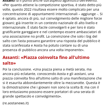
Assanti
fa il punto anche sull’aspetto agonistico dell’evento.
«Per quanto attiene la competizione sportiva, è stato detto più
volte, questo 2022 risultava essere molto complicato per una
concentrazione di appuntamenti internazionali – aggiunge -. Si
è optato, ancora di più, sul coinvolgimento delle migliore forze
giovani; già inserite in un contesto nazionale di alto livello e
internazionale. È stato facile coinvolgerli e per loro è stato
gratificante gareggiare e nel contempo essere ambasciatori di
una associazione no profit. La convinzione che solo i big del
salto con l’asta possano garantire una risposta del pubblico è
stata sconfessata e Aosta ha potuto contare su di una
presenza di pubblico ancora una volta imponente».
Assanti: «Piazza coinvolta fino all’ultimo
salto»
Poi la conclusione. «Una piazza piena a metà serata, ma
ancora più eclatante, conoscendo Aosta e gli aostani, una
piazza coinvolta fino all’ultimo salto di una manifestazione che
si è esaurita abbondantemente oltre la mezzanotte. Questa è
la dimostrazione che i giovani non sono la scelta B; ma con il
loro entusiasmo possono essere portatori di una serata di
grande spettacolo e coinvolgimento».
(re.aostanews.it)