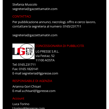
Stefania Muscolo
segreteria@gazzettamatin.com
CONTATTACI
Per pubblicazione annunci, necrologi, offro e cerco lavoro,
contattare la segreteria al numero: 0165/231711
segreteria@gazzettamatin.com
CONCESSIONARIA DI PUBBLICITÀ
LG PRESSE S.R.L.
via Festaz, 52
11100 AOSTA
Tel: 0165.231711
Fax: 0165.1820141
E-mail
segreteria@lgpresse.com
RESPONSABILE DI AGENZIA
Arianna Gori Chisari
E-mail
a.chisari@lgpresse.com
Account
Luca Torino
l.torino@lgpresse.com