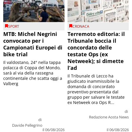
SPORT
CRONACA
MTB: Michel Negrini
Terremoto editoria: il
convocato per i
Tribunale boccia il
Campionati Europei di
concordato delle
bike trial
testate Ops (ex
Netweek); si dimette
Il valdostano, 24° nella tappa
l’ad
polacca di Coppa del Mondo,
sarà al via della rassegna
Il Tribunale di Lecco ha
continentale che scatta oggi a
giudicato inammissibile la
Valberg
domanda di concordato
preventivo presentata dal
gruppo per salvare le testate
ex Netweek ora Ops R...
di
Redazione Aosta News
di
Davide Pellegrino
il 06/08/2026
il 06/08/2026