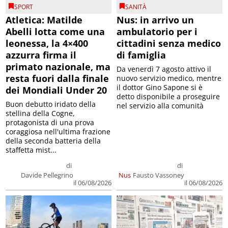
SPORT
SANITÀ
Atletica: Matilde
Nus: in arrivo un
Abelli lotta come una
ambulatorio per i
leonessa, la 4×400
cittadini senza medico
azzurra firma il
di famiglia
primato nazionale, ma
Da venerdì 7 agosto attivo il
resta fuori dalla finale
nuovo servizio medico, mentre
il dottor Gino Sapone si è
dei Mondiali Under 20
detto disponibile a proseguire
Buon debutto iridato della
nel servizio alla comunità
stellina della Cogne,
protagonista di una prova
coraggiosa nell'ultima frazione
della seconda batteria della
staffetta mist...
di
di
Davide Pellegrino
Nus
Fausto Vassoney
il 06/08/2026
il 06/08/2026