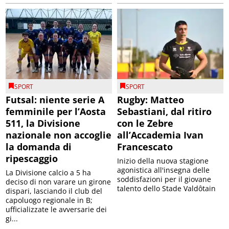
SPORT
SPORT
Futsal: niente serie A
Rugby: Matteo
femminile per l’Aosta
Sebastiani, dal ritiro
511, la Divisione
con le Zebre
nazionale non accoglie
all’Accademia Ivan
la domanda di
Francescato
ripescaggio
Inizio della nuova stagione
agonistica all'insegna delle
La Divisione calcio a 5 ha
soddisfazioni per il giovane
deciso di non varare un girone
talento dello Stade Valdôtain
dispari, lasciando il club del
capoluogo regionale in B;
ufficializzate le avversarie dei
gi...