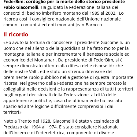
FederBim: cordoglio per la morte dello storico presidente
Fabio Giacomelli
. Ha guidato la Federazione italiana dei
consorzi di bacino imbrifero montano dal 1985 al 2002. Lo
ricorda così il consigliere nazionale dell’Unione nazionale
comuni, comunità ed enti montani Jean Barocco
Il ricordo
«Ho avuto la fortuna di conoscere il presidente Giacomelli, un
uomo che nel silenzio della quotidianità ha fatto molto per la
montagna italiana e per incrementare il benessere sociale ed
economico dei Montanari. Da presidente di FederBim, si è
sempre dimostrato attento alla difesa delle risorse idriche
delle nostre Valli, ed è stato un strenuo difensore del
preminente ruolo pubblico nella gestione di questa importante
risorsa. Nel governo della Federazione ha sempre cercato la
collegialità nelle decisioni e la rappresentanza di tutti i territori
negli organi decisionali della Federazione, al di là delle
appartenenze politiche, cosa che ultimamente ha lasciato
spazio ad altre logiche difficilmente comprensibili dai
territori».
Nato a Trento nel 1928, Giacomelli è stato vicesindaco di
Predazzo dal 1964 al 1974. E’ stato consigliere Nazionale
dell’Uncem e di Federelettrica, componente di diverse