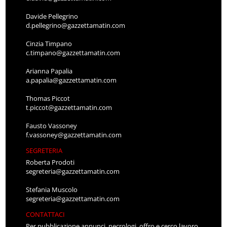
Davide Pellegrino
d.pellegrino@gazzettamatin.com
Cinzia Timpano
c.timpano@gazzettamatin.com
Arianna Papalia
a.papalia@gazzettamatin.com
Thomas Piccot
t.piccot@gazzettamatin.com
Fausto Vassoney
f.vassoney@gazzettamatin.com
SEGRETERIA
Roberta Prodoti
segreteria@gazzettamatin.com
Stefania Muscolo
segreteria@gazzettamatin.com
CONTATTACI
Per pubblicazione annunci, necrologi, offro e cerco lavoro,