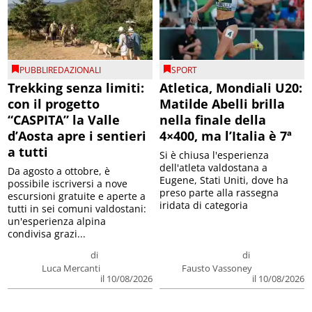
PUBBLIREDAZIONALI
SPORT
Trekking senza limiti:
Atletica, Mondiali U20:
con il progetto
Matilde Abelli brilla
“CASPITA” la Valle
nella finale della
d’Aosta apre i sentieri
4×400, ma l’Italia è 7ª
a tutti
Si è chiusa l'esperienza
dell'atleta valdostana a
Da agosto a ottobre, è
Eugene, Stati Uniti, dove ha
possibile iscriversi a nove
preso parte alla rassegna
escursioni gratuite e aperte a
iridata di categoria
tutti in sei comuni valdostani:
un'esperienza alpina
condivisa grazi...
di
di
Luca Mercanti
Fausto Vassoney
il 10/08/2026
il 10/08/2026