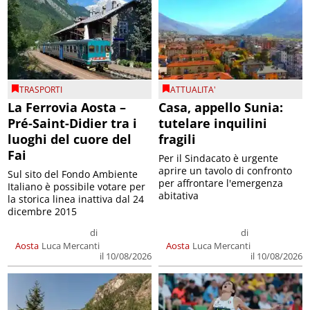
TRASPORTI
ATTUALITA'
La Ferrovia Aosta –
Casa, appello Sunia:
Pré-Saint-Didier tra i
tutelare inquilini
luoghi del cuore del
fragili
Fai
Per il Sindacato è urgente
aprire un tavolo di confronto
Sul sito del Fondo Ambiente
per affrontare l'emergenza
Italiano è possibile votare per
abitativa
la storica linea inattiva dal 24
dicembre 2015
di
di
Aosta
Luca Mercanti
Aosta
Luca Mercanti
il 10/08/2026
il 10/08/2026