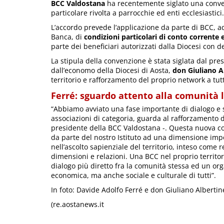
B
CC Valdostana
ha recentemente siglato una convenz
particolare rivolta a parrocchie ed enti ecclesiastici.
L’accordo prevede l’applicazione da parte di BCC, 
Banca, di
condizioni particolari di conto corrente 
parte dei beneficiari autorizzati dalla Diocesi con d
La stipula della convenzione è stata siglata dal pr
dall’economo della Diocesi di Aosta,
don Giuliano Al
territorio e rafforzamento del proprio network a tutti 
Ferré: sguardo attento alla comunità 
“Abbiamo avviato una fase importante di dialogo e sv
associazioni di categoria, guarda al rafforzamento del
presidente della BCC Valdostana -. Questa nuova c
da parte del nostro Istituto ad una dimensione im
nell’ascolto sapienziale del territorio, inteso come r
dimensioni e relazioni. Una BCC nel proprio territ
dialogo più diretto fra la comunità stessa ed un org
economica, ma anche sociale e culturale di tutti”.
In foto: Davide Adolfo Ferré e don Giuliano Albertine
(re.aostanews.it