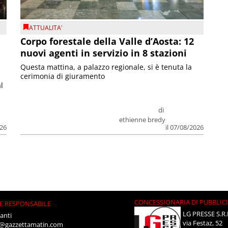
ATTUALITA'
Corpo forestale della Valle d’Aosta: 12
nuovi agenti in servizio in 8 stazioni
Questa mattina, a palazzo regionale, si è tenuta la
cerimonia di giuramento
l
di
ethienne bredy
026
il 07/08/2026
CONCESSIONARIA DI PUBBLIC
E RESPONSABILE
LG PRESSE S.R.
anti
via Festaz, 52
i@gazzettamatin.com