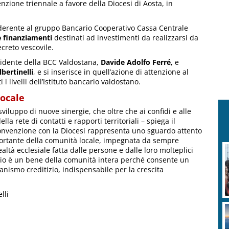
ione triennale a favore della Diocesi di Aosta, in
aderente al gruppo Bancario Cooperativo Cassa Centrale
e finanziamenti
destinati ad investimenti da realizzarsi da
ecreto vescovile.
esidente della BCC Valdostana,
Davide Adolfo Ferré,
e
bertinelli
, e si inserisce in quell’azione di attenzione al
i livelli dell’Istituto bancario valdostano.
locale
iluppo di nuove sinergie, che oltre che ai confidi e alle
la rete di contatti e rapporti territoriali – spiega il
onvenzione con la Diocesi rappresenta uno sguardo attento
portante della comunità locale, impegnata da sempre
ealtà ecclesiale fatta dalle persone e dalle loro molteplici
orio è un bene della comunità intera perché consente un
anismo creditizio, indispensabile per la crescita
lli