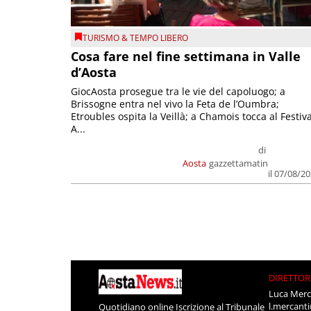
TURISMO & TEMPO LIBERO
Cosa fare nel fine settimana in Valle
d’Aosta
GiocAosta prosegue tra le vie del capoluogo; a
Brissogne entra nel vivo la Feta de l’Oumbra;
Etroubles ospita la Veillà; a Chamois tocca al Festiva
A...
di
Aosta
gazzettamatin
il 07/08/2
DIRETTOR
Luca Merc
l.mercant
Quotidiano online Iscrizione al Tribunale