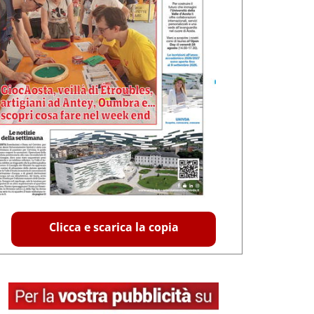
Clicca e scarica la copia