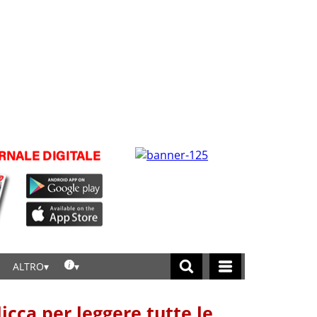
ALTRO
licca per leggere tutte le