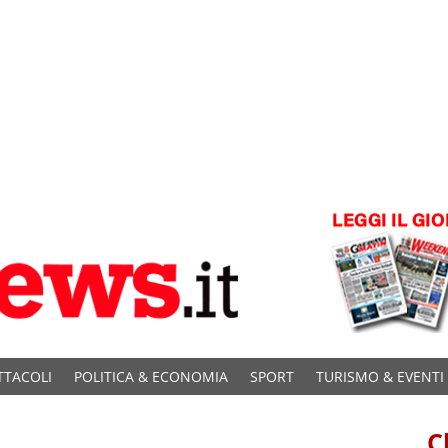
TTACOLI
POLITICA & ECONOMIA
SPORT
TURISMO & EVENTI
C