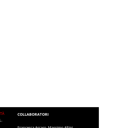
ITÀ
COLLABORATORI
L.
Francesca Arcaro, Massimo Altini,