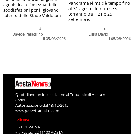
Panorama Films c'è tempo fino
agonistica all'insegna delle
al 31 agosto; le riprese si
soddisfazioni per il giovane
terranno tra il 21 e 25
talento dello Stade Valdôtain
settembre...
di
di
Davide Pellegrino
Erika David
il 05/08/2026
il 05/08/2026
Quotidiano online Iscrizione al Tribunale di Aosta n.
8/2012
Autorizzazione del 13/12/2012
www.gazzettamatin.com
Editore
LG PRESSE S.R.L.
via Festaz, 52 11100 AOSTA