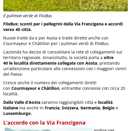
Il pullman verde di FlixBus
FlixBus: sconti per i pellegrini della Via Francigena e accordi
verso 40 città.
Nuove tratte da e per Aosta e tratte dirette anche con
Courmayeur e Châtillon per i pullman verdi di FlixBus.
L’azienda ha deciso di consolidare la rete di collegamenti sul
territorio regionale. Innanzitutto, la società porta a
oltre
40 le
località direttamente collegate con
Aosta
, prestando
un’attenzione particolare alle connessioni con i maggiori centri
del Paese.
Cresce anche il numero dei collegamenti diretti
con
Courmayeur
e Châtillon
, entrambe connesse con circa 20
località.
Dalla Valle d’Aosta
saranno raggiungibili città e
località
italiane
ma anche in
Francia, Svizzera, Germania, Belgio
e
Lussemburgo.
L’accordo con la Via Francigena
Inoltre per