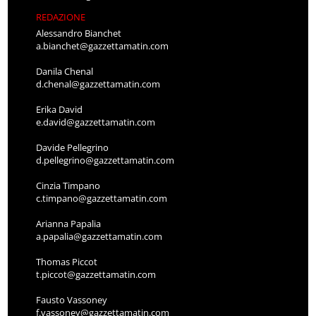
REDAZIONE
Alessandro Bianchet
a.bianchet@gazzettamatin.com
Danila Chenal
d.chenal@gazzettamatin.com
Erika David
e.david@gazzettamatin.com
Davide Pellegrino
d.pellegrino@gazzettamatin.com
Cinzia Timpano
c.timpano@gazzettamatin.com
Arianna Papalia
a.papalia@gazzettamatin.com
Thomas Piccot
t.piccot@gazzettamatin.com
Fausto Vassoney
f.vassoney@gazzettamatin.com