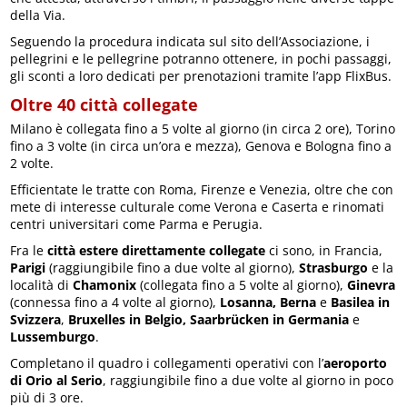
della Via.
Seguendo la procedura indicata sul sito dell’Associazione, i
pellegrini e le pellegrine potranno ottenere, in pochi passaggi,
gli sconti a loro dedicati per prenotazioni tramite l’app FlixBus.
Oltre
4
0 città collegate
Milano è collegata fino a 5 volte al giorno (in circa 2 ore), Torino
fino a 3 volte (in circa un’ora e mezza), Genova e Bologna fino a
2 volte.
Efficientate le tratte con Roma, Firenze e Venezia, oltre che con
mete di interesse culturale come Verona e Caserta e rinomati
centri universitari come Parma e Perugia.
Fra le
città estere direttamente collegate
ci sono, in Francia,
Parigi
(raggiungibile fino a due volte al giorno),
Strasburgo
e la
località di
Chamonix
(collegata fino a 5 volte al giorno),
Ginevra
(connessa fino a 4 volte al giorno),
Losanna, Berna
e
Basilea in
Svizzera
,
Bruxelles in Belgio, Saarbrücken in Germania
e
Lussemburgo
.
Completano il quadro i collegamenti operativi con l’
aeroporto
di Orio al Serio
, raggiungibile fino a due volte al giorno in poco
più di 3 ore.