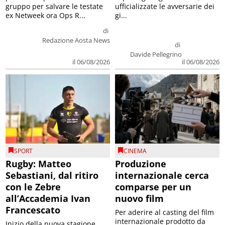
gruppo per salvare le testate
ufficializzate le avversarie dei
ex Netweek ora Ops R...
gi...
di
Redazione Aosta News
di
Davide Pellegrino
il 06/08/2026
il 06/08/2026
SPORT
CINEMA
Rugby: Matteo
Produzione
Sebastiani, dal ritiro
internazionale cerca
con le Zebre
comparse per un
all’Accademia Ivan
nuovo film
Francescato
Per aderire al casting del film
internazionale prodotto da
Inizio della nuova stagione