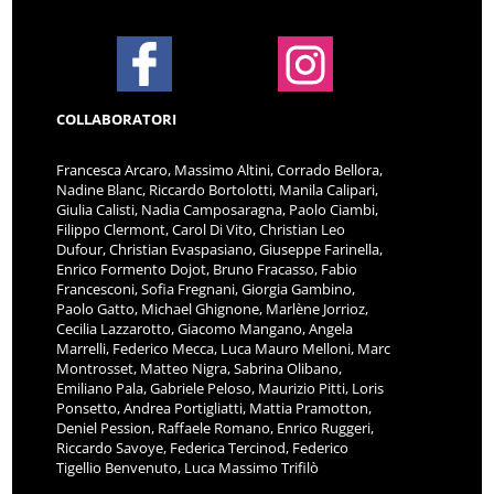
COLLABORATORI
Francesca Arcaro, Massimo Altini, Corrado Bellora,
Nadine Blanc, Riccardo Bortolotti, Manila Calipari,
Giulia Calisti, Nadia Camposaragna, Paolo Ciambi,
Filippo Clermont, Carol Di Vito, Christian Leo
Dufour, Christian Evaspasiano, Giuseppe Farinella,
Enrico Formento Dojot, Bruno Fracasso, Fabio
Francesconi, Sofia Fregnani, Giorgia Gambino,
Paolo Gatto, Michael Ghignone, Marlène Jorrioz,
Cecilia Lazzarotto, Giacomo Mangano, Angela
Marrelli, Federico Mecca, Luca Mauro Melloni, Marc
Montrosset, Matteo Nigra, Sabrina Olibano,
Emiliano Pala, Gabriele Peloso, Maurizio Pitti, Loris
Ponsetto, Andrea Portigliatti, Mattia Pramotton,
Deniel Pession, Raffaele Romano, Enrico Ruggeri,
Riccardo Savoye, Federica Tercinod, Federico
Tigellio Benvenuto, Luca Massimo Trifilò