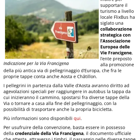
supportare il
turismo a livello
locale FlixBus ha
siglato una
collaborazione
strategica con
l’Associazione
Europea delle
Vie Francigene
,
l’ente preposto
Indicazione per la Via Francigena
alla promozione
della più antica via di pellegrinaggio d’Europa, che fra le
proprie tappe conta anche Aosta e Châtillon.
I pellegrini in partenza dalla Valle d’Aosta avranno diritto ad
agevolazioni speciali per raggiungere in autobus la tappa da
cui inizieranno il cammino, spostarsi fra diverse tappe della
Via o tornare a casa alla fine del pellegrinaggio, con la
possibilità di trasportare anche la propria bicicletta.
Più informazioni sono disponibili
qui
.
Per usufruire della convenzione, basta essere in possesso
della
credenziale della Via Francigena
, il documento ufficiale
che attesta, attraverso i timbri, il passaggio nelle diverse tappe