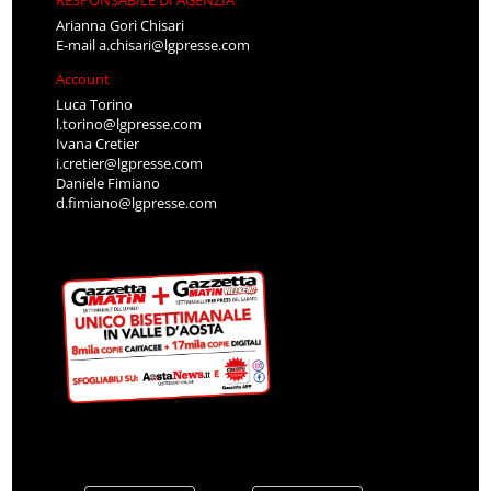
Arianna Gori Chisari
E-mail
a.chisari@lgpresse.com
Account
Luca Torino
l.torino@lgpresse.com
Ivana Cretier
i.cretier@lgpresse.com
Daniele Fimiano
d.fimiano@lgpresse.com