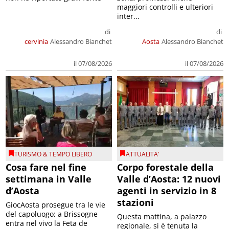
maggiori controlli e ulteriori
inter...
di
di
cervinia
Alessandro Bianchet
Aosta
Alessandro Bianchet
il 07/08/2026
il 07/08/2026
TURISMO & TEMPO LIBERO
ATTUALITA'
Cosa fare nel fine
Corpo forestale della
settimana in Valle
Valle d’Aosta: 12 nuovi
d’Aosta
agenti in servizio in 8
stazioni
GiocAosta prosegue tra le vie
del capoluogo; a Brissogne
Questa mattina, a palazzo
entra nel vivo la Feta de
regionale, si è tenuta la