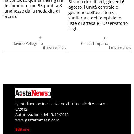
ha concluso quinta nella gara
Si sono riuniti ieri, giovedì 6
dell'omnium con 95 punti a 8
agosto, l'Unità centrale di
lunghezze dalla medaglia di
gestione dell’assistenza
bronzo
sanitaria e dei tempi delle
liste di attesa e l'Osservatorio
regi...
di
di
Davide Pellegrino
Cinzia Timpano
il 07/08/2026
il 07/08/2026
Quotidiano online Iscrizione al Tribunale di Aosta n.
8/2012
Autorizzazione del 13/12/2012
www.gazzettamatin.com
Editore