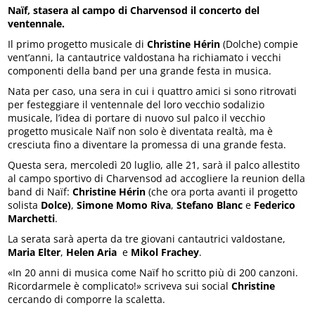
Naïf, stasera al campo di Charvensod il concerto del
ventennale.
Il primo progetto musicale di
Christine Hérin
(Dolche) compie
vent’anni, la cantautrice valdostana ha richiamato i vecchi
componenti della band per una grande festa in musica.
Nata per caso, una sera in cui i quattro amici si sono ritrovati
per festeggiare il ventennale del loro vecchio sodalizio
musicale, l’idea di portare di nuovo sul palco il vecchio
progetto musicale Naïf non solo è diventata realtà, ma è
cresciuta fino a diventare la promessa di una grande festa.
Questa sera, mercoledì 20 luglio, alle 21, sarà il palco allestito
al campo sportivo di Charvensod ad accogliere la reunion della
band di Naïf:
Christine Hérin
(che ora porta avanti il progetto
solista
Dolce)
,
Simone Momo Riva
,
Stefano Blanc
e
Federico
Marchetti
.
La serata sarà aperta da tre giovani cantautrici valdostane,
Maria Elter
,
Helen Aria
e
Mikol Frachey
.
«In 20 anni di musica come Naïf ho scritto più di 200 canzoni.
Ricordarmele è complicato!» scriveva sui social
Christine
cercando di comporre la scaletta.