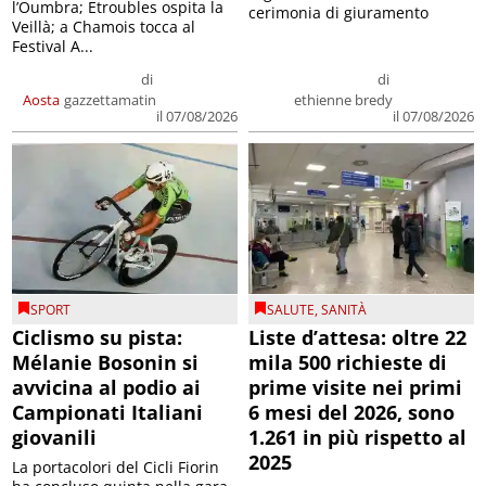
l’Oumbra; Etroubles ospita la
cerimonia di giuramento
Veillà; a Chamois tocca al
Festival A...
di
di
Aosta
gazzettamatin
ethienne bredy
il 07/08/2026
il 07/08/2026
SPORT
SALUTE
,
SANITÀ
Ciclismo su pista:
Liste d’attesa: oltre 22
Mélanie Bosonin si
mila 500 richieste di
avvicina al podio ai
prime visite nei primi
Campionati Italiani
6 mesi del 2026, sono
giovanili
1.261 in più rispetto al
2025
La portacolori del Cicli Fiorin