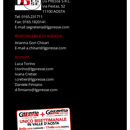
LG PRESSE S.R.L.
via Festaz, 52
11100 AOSTA
Tel: 0165.231711
Fax: 0165.1820141
E-mail
segreteria@lgpresse.com
RESPONSABILE DI AGENZIA
Arianna Gori Chisari
E-mail
a.chisari@lgpresse.com
Account
Luca Torino
l.torino@lgpresse.com
Ivana Cretier
i.cretier@lgpresse.com
Daniele Fimiano
d.fimiano@lgpresse.com