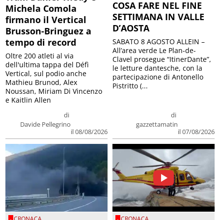
COSA FARE NEL FINE
Michela Comola
SETTIMANA IN VALLE
firmano il Vertical
D’AOSTA
Brusson-Bringuez a
tempo di record
SABATO 8 AGOSTO ALLEIN –
All’area verde Le Plan-de-
Oltre 200 atleti al via
Clavel prosegue “ItinerDante”,
dell'ultima tappa del Défì
le letture dantesche, con la
Vertical, sul podio anche
partecipazione di Antonello
Mathieu Brunod, Alex
Pistritto (...
Noussan, Miriam Di Vincenzo
e Kaitlin Allen
di
di
Davide Pellegrino
gazzettamatin
il 08/08/2026
il 07/08/2026
CRONACA
CRONACA