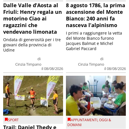
Dalle Valle d’Aosta al
8 agosto 1786, la prima
Friuli: Henry regala un
ascensione del Monte
motorino Ciao ai
Bianco: 240 anni fa
ragazzini che
nasceva l’alpinismo
vendevano limonata
I primi a raggiungere la vetta
del Monte Bianco furono
Ondata di generosità per i tre
Jacques Balmat e Michel
giovani della provincia di
Gabriel Paccard
Udine
di
di
Cinzia Timpano
Cinzia Timpano
il 08/08/2026
il 08/08/2026
SPORT
APPUNTAMENTI
,
OGGI &
DOMANI
Trail: Daniel Thedy e