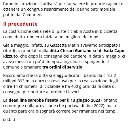
l’amministrazione si attiverà per far valere le proprie ragioni e
ottenere un congruo risarcimento del danno patrimoniale
patito dal Comune».
Il precedente
La costruzione della rete di piste ciclabili Aosta in bicicletta,
come detto, non era iniziata nel migliore dei modi.
Già a maggio, infatti, su Gazzetta Matin avevamo anticipato i
ritardi accumulati dalla
ditta Chisari Gaetano srl di Isola Capo
Rizzuto
, che dopo la consegna del cantiere in data 9 maggio, ci
aveva messo un po’ di tempo a ingranare, spingendo il
Comune a emanare
tre ordini di servizio
.
Ricordiamo che la ditta si è aggiudicata il bando da circa 2
milioni 893 mila euro (Iva esclusa) per la realizzazione degli
oltre 14 chilometri di ciclabile e ha 400 giorni dalla data di
consegna per portare a termine i lavori.
La
dead line sarebbe fissata per il 13 giugno 2023
(lontano
comunque dalla previsione che parlava di fine 2022), ma a
quanto pare ora bisognerà correre per rimanere nei tempi.
(al.bi.)