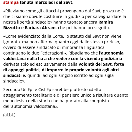
stampa
tenuta mercoledì dal Savt
.
«Rileviamo come gli attacchi provengano dal Savt, prova ne è
che ci siamo dovute costituire in giudizio per salvaguardare la
nostra libertà sindacale» hanno tuonato ancora
Ramira
Bizzotto e Barbara Abram
, che poi hanno proseguito.
«Come evidenziato dalla Corte, lo statuto del Savt non viene
ignorato, ma non afferma quanto oggi dallo stesso preteso,
ovvero di essere sindacato di minoranza linguistica –
continuano le due Federazioni -. Ribadiamo che
l’autonomia
valdostana nulla ha a che vedere con la vicenda giudiziaria
derivata solo ed esclusivamente dalla
volontà del Savt, forte
di appoggi politici, di imporre le proprie volontà agli altri
sindacati
e, quindi, ad ogni singolo iscritto ad ogni sigla
sindacale».
Secondo Uil Fpl e Cisl Fp sarebbe piuttosto «detto
atteggiamento totalitario e di pensiero unico a risultare quanto
meno lesivo della storia che ha portato alla conquista
dell’autonomia valdostana».
(al.bi.)