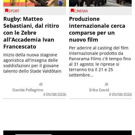
SPORT
CINEMA
Rugby: Matteo
Produzione
Sebastiani, dal ritiro
internazionale cerca
con le Zebre
comparse per un
all’Accademia Ivan
nuovo film
Francescato
Per aderire al casting del film
internazionale prodotto da
Inizio della nuova stagione
Panorama Films c'è tempo fino
agonistica all'insegna delle
al 31 agosto; le riprese si
soddisfazioni per il giovane
terranno tra il 21 e 25
talento dello Stade Valdôtain
settembre...
di
di
Davide Pellegrino
Erika David
il 05/08/2026
il 05/08/2026