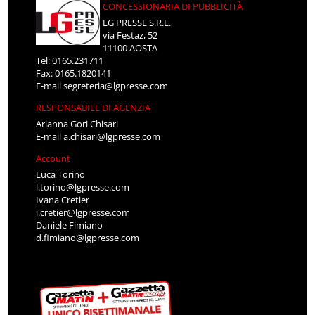
CONCESSIONARIA DI PUBBLICITÀ
LG PRESSE S.R.L.
via Festaz, 52
11100 AOSTA
Tel: 0165.231711
Fax: 0165.1820141
E-mail
segreteria@lgpresse.com
RESPONSABILE DI AGENZIA
Arianna Gori Chisari
E-mail
a.chisari@lgpresse.com
Account
Luca Torino
l.torino@lgpresse.com
Ivana Cretier
i.cretier@lgpresse.com
Daniele Fimiano
d.fimiano@lgpresse.com