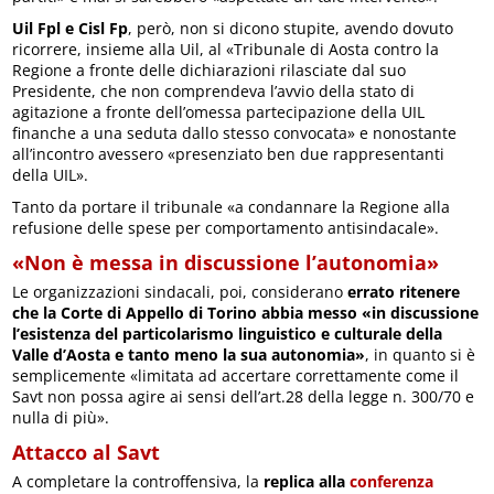
Uil Fpl e Cisl Fp
, però, non si dicono stupite, avendo dovuto
ricorrere, insieme alla Uil, al «Tribunale di Aosta contro la
Regione a fronte delle dichiarazioni rilasciate dal suo
Presidente, che non comprendeva l’avvio della stato di
agitazione a fronte dell’omessa partecipazione della UIL
finanche a una seduta dallo stesso convocata» e nonostante
all’incontro avessero «presenziato ben due rappresentanti
della UIL».
Tanto da portare il tribunale «a condannare la Regione alla
refusione delle spese per comportamento antisindacale».
«Non è messa in discussione l’autonomia»
Le organizzazioni sindacali, poi, considerano
errato ritenere
che la Corte di Appello di Torino abbia messo «in discussione
l’esistenza del particolarismo linguistico e culturale della
Valle d’Aosta e tanto meno la sua autonomia»
, in quanto si è
semplicemente «limitata ad accertare correttamente come il
Savt non possa agire ai sensi dell’art.28 della legge n. 300/70 e
nulla di più».
Attacco al Savt
A completare la controffensiva, la
replica alla
conferenza