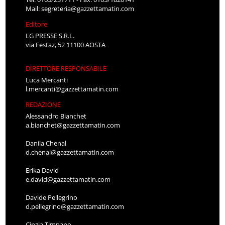
Mail:
segreteria@gazzettamatin.com
Editore
LG PRESSE S.R.L.
via Festaz, 52 11100 AOSTA
DIRETTORE RESPONSABILE
Luca Mercanti
l.mercanti@gazzettamatin.com
REDAZIONE
Alessandro Bianchet
a.bianchet@gazzettamatin.com
Danila Chenal
d.chenal@gazzettamatin.com
Erika David
e.david@gazzettamatin.com
Davide Pellegrino
d.pellegrino@gazzettamatin.com
Cinzia Timpano