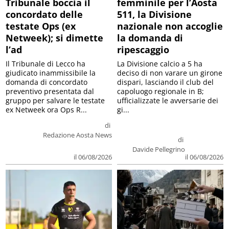
Tribunale boccia il
femminile per l’Aosta
concordato delle
511, la Divisione
testate Ops (ex
nazionale non accoglie
Netweek); si dimette
la domanda di
l’ad
ripescaggio
Il Tribunale di Lecco ha
La Divisione calcio a 5 ha
giudicato inammissibile la
deciso di non varare un girone
domanda di concordato
dispari, lasciando il club del
preventivo presentata dal
capoluogo regionale in B;
gruppo per salvare le testate
ufficializzate le avversarie dei
ex Netweek ora Ops R...
gi...
di
Redazione Aosta News
di
Davide Pellegrino
il 06/08/2026
il 06/08/2026