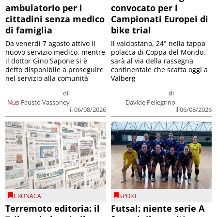
ambulatorio per i
convocato per i
cittadini senza medico
Campionati Europei di
di famiglia
bike trial
Da venerdì 7 agosto attivo il
Il valdostano, 24° nella tappa
nuovo servizio medico, mentre
polacca di Coppa del Mondo,
il dottor Gino Sapone si è
sarà al via della rassegna
detto disponibile a proseguire
continentale che scatta oggi a
nel servizio alla comunità
Valberg
di
di
Nus
Fausto Vassoney
Davide Pellegrino
il 06/08/2026
il 06/08/2026
CRONACA
SPORT
Terremoto editoria: il
Futsal: niente serie A