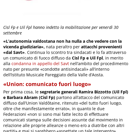
Cisl Fp e Uil Fpl hanno indetto la mobilitazione per venerdì 30
settembre
«L’autonomia valdostana non ha nulla a che vedere con la
vicenda giudiziaria»,
nata peraltro per
attacchi provenienti
«dal Savt»
. Continua lo scontro tra sindacati e lo fa attraverso
un comunicato di fuoco diffuso da
Cisl Fp e Uil Fpl
, in merito
alla
condanna in appello del Savt
nell’ambito del procedimento
nato per presunte «condotte antisindacali» all’interno
dell’Istituto Musicale Pareggiato della Valle d’Aosta.
«Union: comunicato fuori luogo»
Per prima cosa, le
segretarie generali Ramira Bizzotto (Uil Fpl)
e Barbara Abram (Cisl Fp)
partono all’attacco del comunicato
diffuso dall’Union Valdôtaine, ritenuto «del tutto fuori luogo,
oltre che manifestamente errato», in quanto le due
Federazioni «non si sono mai fatte lecito di effettuare
comunicati stampa sulle decisioni assunte dal movimento in
relazione alle proprie alleanze o meno e/o a diatribe con altri
partiti» e mai si sarebbero «aspettate un tale intervento».