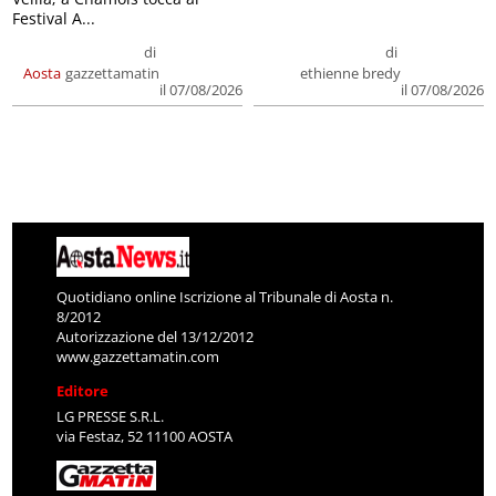
Festival A...
di
di
Aosta
gazzettamatin
ethienne bredy
il 07/08/2026
il 07/08/2026
Quotidiano online Iscrizione al Tribunale di Aosta n.
8/2012
Autorizzazione del 13/12/2012
www.gazzettamatin.com
Editore
LG PRESSE S.R.L.
via Festaz, 52 11100 AOSTA