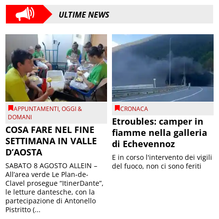
ULTIME NEWS
APPUNTAMENTI
,
OGGI &
CRONACA
DOMANI
Etroubles: camper in
COSA FARE NEL FINE
fiamme nella galleria
SETTIMANA IN VALLE
di Echevennoz
D’AOSTA
E in corso l'intervento dei vigili
SABATO 8 AGOSTO ALLEIN –
del fuoco, non ci sono feriti
All’area verde Le Plan-de-
Clavel prosegue “ItinerDante”,
le letture dantesche, con la
partecipazione di Antonello
Pistritto (...