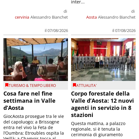
inter...
di
di
cervinia
Alessandro Bianchet
Aosta
Alessandro Bianchet
il 07/08/2026
il 07/08/2026
TURISMO & TEMPO LIBERO
ATTUALITA'
Cosa fare nel fine
Corpo forestale della
settimana in Valle
Valle d’Aosta: 12 nuovi
d’Aosta
agenti in servizio in 8
stazioni
GiocAosta prosegue tra le vie
del capoluogo; a Brissogne
Questa mattina, a palazzo
entra nel vivo la Feta de
regionale, si è tenuta la
l’Oumbra; Etroubles ospita la
cerimonia di giuramento
Veillà; a Chamois tocca al