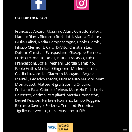
COLLABORATORI
Francesca Arcaro, Massimo Altini, Corrado Bellora,
Nadine Blanc, Riccardo Bortolotti, Manila Calipari,
Giulia Calisti, Nadia Camposaragna, Paolo Ciambi,
Filippo Clermont, Carol Di Vito, Christian Leo
Dufour, Christian Evaspasiano, Giuseppe Farinella,
Enrico Formento Dojot, Bruno Fracasso, Fabio
Francesconi, Sofia Fregnani, Giorgia Gambino,
Paolo Gatto, Michael Ghignone, Marlène Jorrioz,
Cecilia Lazzarotto, Giacomo Mangano, Angela
Marrelli, Federico Mecca, Luca Mauro Melloni, Marc
Montrosset, Matteo Nigra, Sabrina Olibano,
Emiliano Pala, Gabriele Peloso, Maurizio Pitti, Loris
Ponsetto, Andrea Portigliatti, Mattia Pramotton,
Deniel Pession, Raffaele Romano, Enrico Ruggeri,
Riccardo Savoye, Federica Tercinod, Federico
Tigellio Benvenuto, Luca Massimo Trifilò