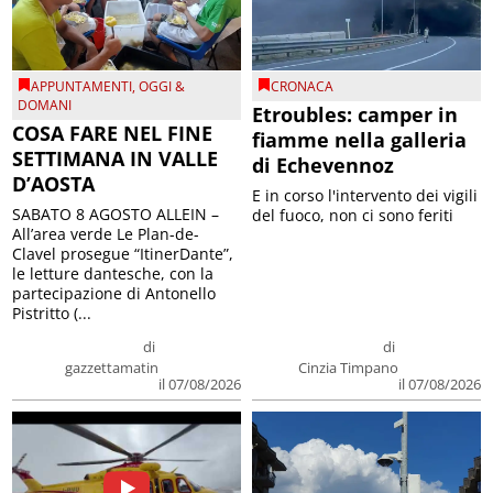
APPUNTAMENTI
,
OGGI &
CRONACA
DOMANI
Etroubles: camper in
COSA FARE NEL FINE
fiamme nella galleria
SETTIMANA IN VALLE
di Echevennoz
D’AOSTA
E in corso l'intervento dei vigili
SABATO 8 AGOSTO ALLEIN –
del fuoco, non ci sono feriti
All’area verde Le Plan-de-
Clavel prosegue “ItinerDante”,
le letture dantesche, con la
partecipazione di Antonello
Pistritto (...
di
di
gazzettamatin
Cinzia Timpano
il 07/08/2026
il 07/08/2026