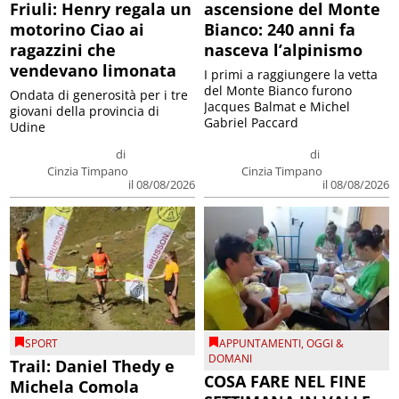
Friuli: Henry regala un
ascensione del Monte
motorino Ciao ai
Bianco: 240 anni fa
ragazzini che
nasceva l’alpinismo
vendevano limonata
I primi a raggiungere la vetta
del Monte Bianco furono
Ondata di generosità per i tre
Jacques Balmat e Michel
giovani della provincia di
Gabriel Paccard
Udine
di
di
Cinzia Timpano
Cinzia Timpano
il 08/08/2026
il 08/08/2026
SPORT
APPUNTAMENTI
,
OGGI &
DOMANI
Trail: Daniel Thedy e
COSA FARE NEL FINE
Michela Comola