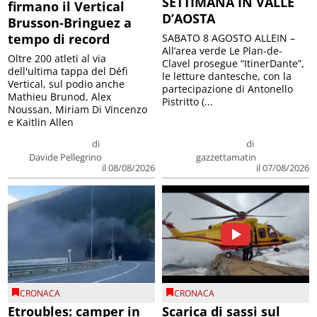
SETTIMANA IN VALLE
firmano il Vertical
D’AOSTA
Brusson-Bringuez a
tempo di record
SABATO 8 AGOSTO ALLEIN –
All’area verde Le Plan-de-
Oltre 200 atleti al via
Clavel prosegue “ItinerDante”,
dell'ultima tappa del Défì
le letture dantesche, con la
Vertical, sul podio anche
partecipazione di Antonello
Mathieu Brunod, Alex
Pistritto (...
Noussan, Miriam Di Vincenzo
e Kaitlin Allen
di
di
Davide Pellegrino
gazzettamatin
il 08/08/2026
il 07/08/2026
CRONACA
CRONACA
Etroubles: camper in
Scarica di sassi sul