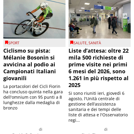
SPORT
SALUTE
,
SANITÀ
Ciclismo su pista:
Liste d’attesa: oltre 22
Mélanie Bosonin si
mila 500 richieste di
avvicina al podio ai
prime visite nei primi
Campionati Italiani
6 mesi del 2026, sono
giovanili
1.261 in più rispetto al
2025
La portacolori del Cicli Fiorin
ha concluso quinta nella gara
Si sono riuniti ieri, giovedì 6
dell'omnium con 95 punti a 8
agosto, l'Unità centrale di
lunghezze dalla medaglia di
gestione dell’assistenza
bronzo
sanitaria e dei tempi delle
liste di attesa e l'Osservatorio
regi...
di
di