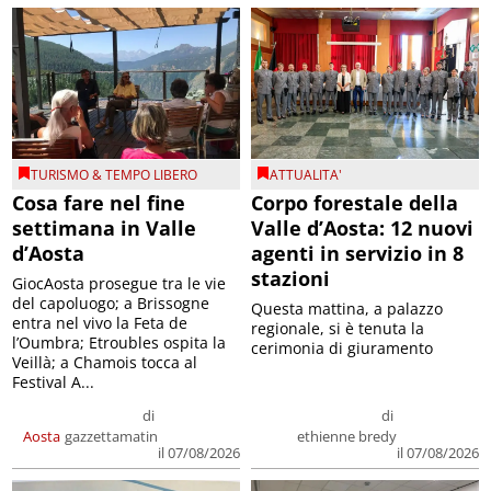
TURISMO & TEMPO LIBERO
ATTUALITA'
Cosa fare nel fine
Corpo forestale della
settimana in Valle
Valle d’Aosta: 12 nuovi
d’Aosta
agenti in servizio in 8
stazioni
GiocAosta prosegue tra le vie
del capoluogo; a Brissogne
Questa mattina, a palazzo
entra nel vivo la Feta de
regionale, si è tenuta la
l’Oumbra; Etroubles ospita la
cerimonia di giuramento
Veillà; a Chamois tocca al
Festival A...
di
di
Aosta
gazzettamatin
ethienne bredy
il 07/08/2026
il 07/08/2026