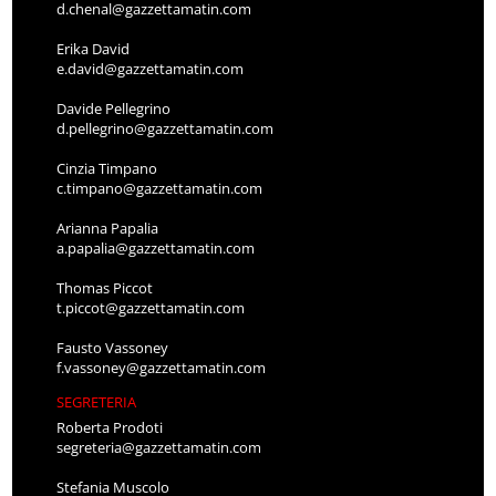
d.chenal@gazzettamatin.com
Erika David
e.david@gazzettamatin.com
Davide Pellegrino
d.pellegrino@gazzettamatin.com
Cinzia Timpano
c.timpano@gazzettamatin.com
Arianna Papalia
a.papalia@gazzettamatin.com
Thomas Piccot
t.piccot@gazzettamatin.com
Fausto Vassoney
f.vassoney@gazzettamatin.com
SEGRETERIA
Roberta Prodoti
segreteria@gazzettamatin.com
Stefania Muscolo