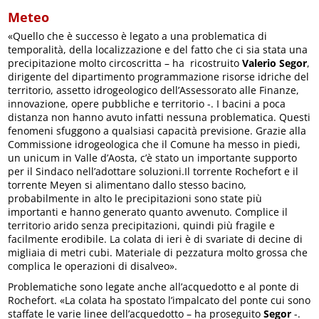
Meteo
«Quello che è successo è legato a una problematica di
temporalità, della localizzazione e del fatto che ci sia stata una
precipitazione molto circoscritta – ha ricostruito
Valerio Segor
,
dirigente del dipartimento programmazione risorse idriche del
territorio, assetto idrogeologico dell’Assessorato alle Finanze,
innovazione, opere pubbliche e territorio -. I bacini a poca
distanza non hanno avuto infatti nessuna problematica. Questi
fenomeni sfuggono a qualsiasi capacità previsione. Grazie alla
Commissione idrogeologica che il Comune ha messo in piedi,
un unicum in Valle d’Aosta, c’è stato un importante supporto
per il Sindaco nell’adottare soluzioni.Il torrente Rochefort e il
torrente Meyen si alimentano dallo stesso bacino,
probabilmente in alto le precipitazioni sono state più
importanti e hanno generato quanto avvenuto. Complice il
territorio arido senza precipitazioni, quindi più fragile e
facilmente erodibile. La colata di ieri è di svariate di decine di
migliaia di metri cubi. Materiale di pezzatura molto grossa che
complica le operazioni di disalveo».
Problematiche sono legate anche all’acquedotto e al ponte di
Rochefort. «La colata ha spostato l’impalcato del ponte cui sono
staffate le varie linee dell’acquedotto – ha proseguito
Segor
-.