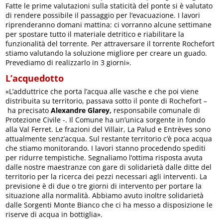
Fatte le prime valutazioni sulla staticità del ponte si è valutato
di rendere possibile il passaggio per l’evacuazione. I lavori
riprenderanno domani mattina: ci vorranno alcune settimane
per spostare tutto il materiale detritico e riabilitare la
funzionalità del torrente. Per attraversare il torrente Rochefort
stiamo valutando la soluzione migliore per creare un guado.
Prevediamo di realizzarlo in 3 giorni».
L’acquedotto
«L’adduttrice che porta l’acqua alle vasche e che poi viene
distribuita su territorio, passava sotto il ponte di Rochefort –
ha precisato
Alexandre Glarey,
responsabile comunale di
Protezione Civile -. Il Comune ha un’unica sorgente in fondo
alla Val Ferret. Le frazioni del Villair, La Palud e Entrèves sono
attualmente senz’acqua. Sul restante territorio c’è poca acqua
che stiamo monitorando. I lavori stanno procedendo spediti
per ridurre tempistiche. Segnaliamo l’ottima risposta avuta
dalle nostre maestranze con gare di solidarietà dalle ditte del
territorio per la ricerca dei pezzi necessari agli interventi. La
previsione è di due o tre giorni di intervento per portare la
situazione alla normalità. Abbiamo avuto inoltre solidarietà
dalle Sorgenti Monte Bianco che ci ha messo a disposizione le
riserve di acqua in bottiglia».