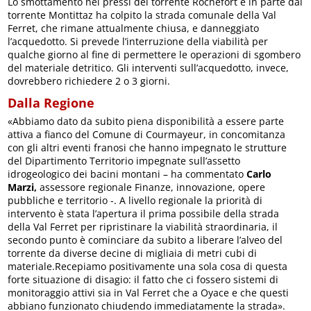
Lo smottamento nei pressi del torrente Rochefort e in parte dal
torrente Montittaz ha colpito la strada comunale della Val
Ferret, che rimane attualmente chiusa, e danneggiato
l’acquedotto. Si prevede l’interruzione della viabilità per
qualche giorno al fine di permettere le operazioni di sgombero
del materiale detritico. Gli interventi sull’acquedotto, invece,
dovrebbero richiedere 2 o 3 giorni.
Dalla Regione
«Abbiamo dato da subito piena disponibilità a essere parte
attiva a fianco del Comune di Courmayeur, in concomitanza
con gli altri eventi franosi che hanno impegnato le strutture
del Dipartimento Territorio impegnate sull’assetto
idrogeologico dei bacini montani – ha commentato
Carlo
Marzi,
assessore regionale Finanze, innovazione, opere
pubbliche e territorio -. A livello regionale la priorità di
intervento è stata l’apertura il prima possibile della strada
della Val Ferret per ripristinare la viabilità straordinaria, il
secondo punto è cominciare da subito a liberare l’alveo del
torrente da diverse decine di migliaia di metri cubi di
materiale.Recepiamo positivamente una sola cosa di questa
forte situazione di disagio: il fatto che ci fossero sistemi di
monitoraggio attivi sia in Val Ferret che a Oyace e che questi
abbiano funzionato chiudendo immediatamente la strada».