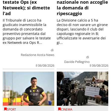
testate Ops (ex
nazionale non accoglie
Netweek); si dimette
la domanda di
l’ad
ripescaggio
Il Tribunale di Lecco ha
La Divisione calcio a 5 ha
giudicato inammissibile la
deciso di non varare un girone
domanda di concordato
dispari, lasciando il club del
preventivo presentata dal
capoluogo regionale in B;
gruppo per salvare le testate
ufficializzate le avversarie dei
ex Netweek ora Ops R...
gi...
di
Redazione Aosta News
di
Davide Pellegrino
il 06/08/2026
il 06/08/2026
SPORT
CINEMA