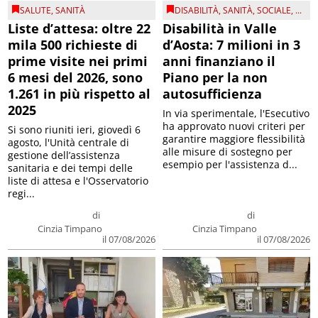
SALUTE
,
SANITÀ
DISABILITÀ
,
SANITÀ
,
SOCIALE
, ...
Liste d’attesa: oltre 22
Disabilità in Valle
mila 500 richieste di
d’Aosta: 7 milioni in 3
prime visite nei primi
anni finanziano il
6 mesi del 2026, sono
Piano per la non
1.261 in più rispetto al
autosufficienza
2025
In via sperimentale, l'Esecutivo
ha approvato nuovi criteri per
Si sono riuniti ieri, giovedì 6
garantire maggiore flessibilità
agosto, l'Unità centrale di
alle misure di sostegno per
gestione dell’assistenza
esempio per l'assistenza d...
sanitaria e dei tempi delle
liste di attesa e l'Osservatorio
regi...
di
di
Cinzia Timpano
Cinzia Timpano
il 07/08/2026
il 07/08/2026