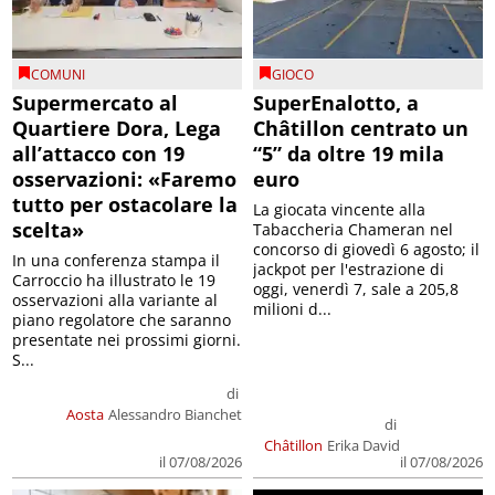
COMUNI
GIOCO
Supermercato al
SuperEnalotto, a
Quartiere Dora, Lega
Châtillon centrato un
all’attacco con 19
“5” da oltre 19 mila
osservazioni: «Faremo
euro
tutto per ostacolare la
La giocata vincente alla
scelta»
Tabaccheria Chameran nel
concorso di giovedì 6 agosto; il
In una conferenza stampa il
jackpot per l'estrazione di
Carroccio ha illustrato le 19
oggi, venerdì 7, sale a 205,8
osservazioni alla variante al
milioni d...
piano regolatore che saranno
presentate nei prossimi giorni.
S...
di
Aosta
Alessandro Bianchet
di
Châtillon
Erika David
il 07/08/2026
il 07/08/2026