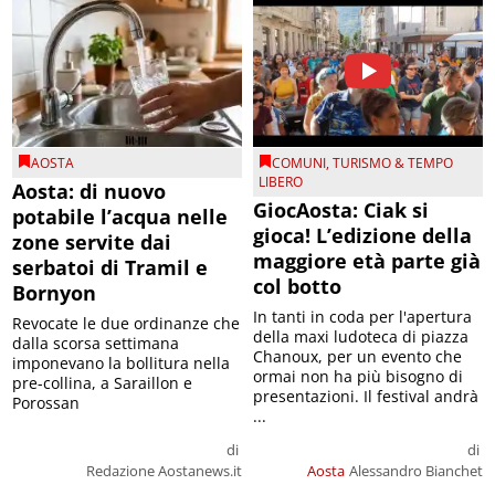
AOSTA
COMUNI
,
TURISMO & TEMPO
LIBERO
Aosta: di nuovo
GiocAosta: Ciak si
potabile l’acqua nelle
gioca! L’edizione della
zone servite dai
maggiore età parte già
serbatoi di Tramil e
col botto
Bornyon
In tanti in coda per l'apertura
Revocate le due ordinanze che
della maxi ludoteca di piazza
dalla scorsa settimana
Chanoux, per un evento che
imponevano la bollitura nella
ormai non ha più bisogno di
pre-collina, a Saraillon e
presentazioni. Il festival andrà
Porossan
...
di
di
Redazione Aostanews.it
Aosta
Alessandro Bianchet