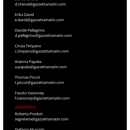
d.chenal@gazzettamatin.com
Erika David
e.david@gazzettamatin.com
Davide Pellegrino
d.pellegrino@gazzettamatin.com
Cinzia Timpano
c.timpano@gazzettamatin.com
Arianna Papalia
a.papalia@gazzettamatin.com
Thomas Piccot
t.piccot@gazzettamatin.com
Fausto Vassoney
f.vassoney@gazzettamatin.com
SEGRETERIA
Roberta Prodoti
segreteria@gazzettamatin.com
Stefania Muscolo