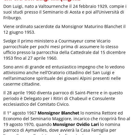
Don Luigi, nato a Valtournenche il 24 febbraio 1929, compie i
suoi studi presso il Seminario di Aosta e poi all’Università di
Friburgo.
Viene ordinato sacerdote da Monsignor Maturino Blanchet il
12 giugno 1953.
Svolge il primo ministero a Courmayeur come Vicario
parrocchiale per pochi mesi prima di assumere lo stesso
ufficio presso la parrocchia della Cattedrale dal 15 dicembre
1953 fino al 27 aprile 1960.
Sono anni di grande ed entusiastico impegno che lo vedono
attivissimo anche nell’Oratorio cittadino del San Luigi e
nell’animazione spirituale dei giovani Alpini presenti nelle
caserme cittadine.
Il 28 aprile 1960 diventa parroco di Saint-Pierre e in questo
periodo è Delegato per i Ritiri di Chabeuil e Consulente
ecclesiastico del Comitato Civico.
Il 1° agosto 1967
Monsignor Blanchet
lo nomina Rettore ed
Economo del Seminario Maggiore, incarico che ricoprirà fino al
19 agosto 1970, quando
Monsignor Ovidio Lari
lo nomina
parroco di Aymavilles, dove avvierà la Casa Famiglia per