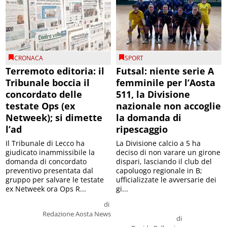
CRONACA
SPORT
Terremoto editoria: il
Futsal: niente serie A
Tribunale boccia il
femminile per l’Aosta
concordato delle
511, la Divisione
testate Ops (ex
nazionale non accoglie
Netweek); si dimette
la domanda di
l’ad
ripescaggio
Il Tribunale di Lecco ha
La Divisione calcio a 5 ha
giudicato inammissibile la
deciso di non varare un girone
domanda di concordato
dispari, lasciando il club del
preventivo presentata dal
capoluogo regionale in B;
gruppo per salvare le testate
ufficializzate le avversarie dei
ex Netweek ora Ops R...
gi...
di
Redazione Aosta News
di