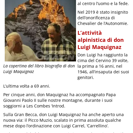
al centro l’uomo e la fede.
Nel 2019 è stato insignito
dell’onorificenza di
Chevalier de l’Autonomie.
L’attività
alpinistica di don
Luigi Maquignaz
Don Luigi ha raggiunto la
cima del Cervino 39 volte,
La copertina del libro biografia di don
la prima a 16 anni, nel
Luigi Maquignaz
1946, all’insaputa dei suoi
genitori.
L’ultima volta a 69 anni.
Per cinque anni, don Maquignaz ha accompagnato Papa
Giovanni Paolo II sulle nostre montagne, durante i suoi
soggiorni a Les Combes ‘Introd.
Sulla Gran Becca, don Luigi Maquignaz ha anche aperto una
nuova via: il Picco Muzio, scalato in prima assoluta qualche
mese dopo l’ordinazione con Luigi Carrel, ‘Carrellino’.