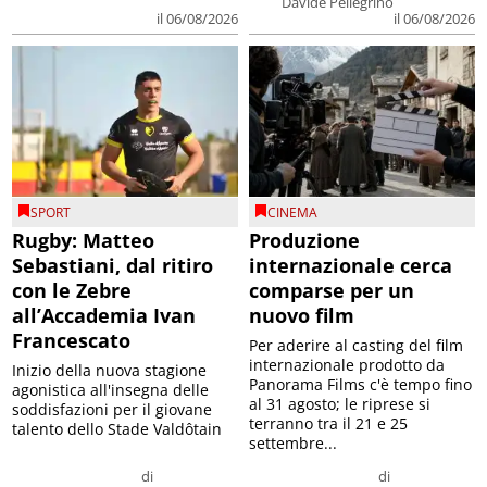
Davide Pellegrino
il 06/08/2026
il 06/08/2026
SPORT
CINEMA
Rugby: Matteo
Produzione
Sebastiani, dal ritiro
internazionale cerca
con le Zebre
comparse per un
all’Accademia Ivan
nuovo film
Francescato
Per aderire al casting del film
internazionale prodotto da
Inizio della nuova stagione
Panorama Films c'è tempo fino
agonistica all'insegna delle
al 31 agosto; le riprese si
soddisfazioni per il giovane
terranno tra il 21 e 25
talento dello Stade Valdôtain
settembre...
di
di