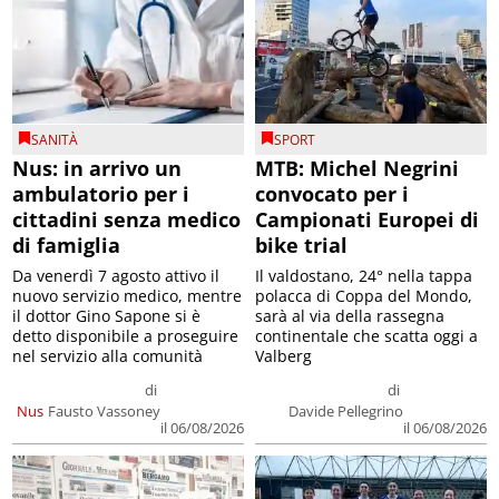
SANITÀ
SPORT
Nus: in arrivo un
MTB: Michel Negrini
ambulatorio per i
convocato per i
cittadini senza medico
Campionati Europei di
di famiglia
bike trial
Da venerdì 7 agosto attivo il
Il valdostano, 24° nella tappa
nuovo servizio medico, mentre
polacca di Coppa del Mondo,
il dottor Gino Sapone si è
sarà al via della rassegna
detto disponibile a proseguire
continentale che scatta oggi a
nel servizio alla comunità
Valberg
di
di
Nus
Fausto Vassoney
Davide Pellegrino
il 06/08/2026
il 06/08/2026