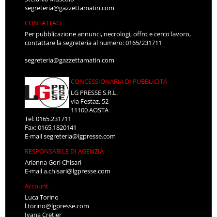
segreteria@gazzettamatin.com
CONTATTACI
Per pubblicazione annunci, necrologi, offro e cerco lavoro,
contattare la segreteria al numero: 0165/231711
segreteria@gazzettamatin.com
CONCESSIONARIA DI PUBBLICITÀ
LG PRESSE S.R.L.
via Festaz, 52
11100 AOSTA
Tel: 0165.231711
Fax: 0165.1820141
E-mail
segreteria@lgpresse.com
RESPONSABILE DI AGENZIA
Arianna Gori Chisari
E-mail
a.chisari@lgpresse.com
Account
Luca Torino
l.torino@lgpresse.com
Ivana Cretier