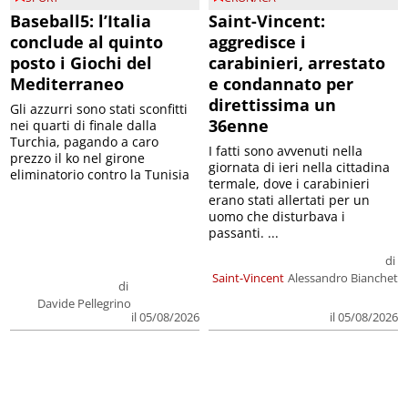
Baseball5: l’Italia
Saint-Vincent:
conclude al quinto
aggredisce i
posto i Giochi del
carabinieri, arrestato
Mediterraneo
e condannato per
direttissima un
Gli azzurri sono stati sconfitti
36enne
nei quarti di finale dalla
Turchia, pagando a caro
I fatti sono avvenuti nella
prezzo il ko nel girone
giornata di ieri nella cittadina
eliminatorio contro la Tunisia
termale, dove i carabinieri
erano stati allertati per un
uomo che disturbava i
passanti. ...
di
Saint-Vincent
Alessandro Bianchet
di
Davide Pellegrino
il 05/08/2026
il 05/08/2026