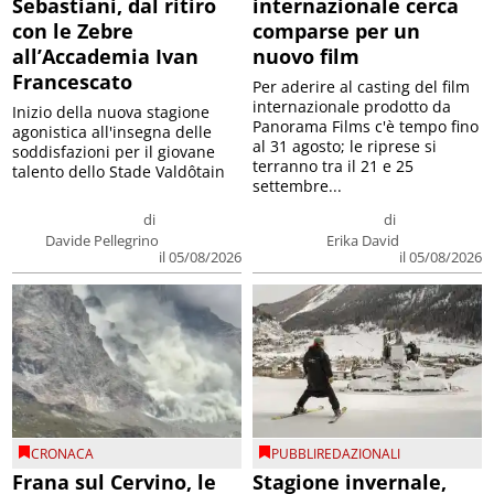
Sebastiani, dal ritiro
internazionale cerca
con le Zebre
comparse per un
all’Accademia Ivan
nuovo film
Francescato
Per aderire al casting del film
internazionale prodotto da
Inizio della nuova stagione
Panorama Films c'è tempo fino
agonistica all'insegna delle
al 31 agosto; le riprese si
soddisfazioni per il giovane
terranno tra il 21 e 25
talento dello Stade Valdôtain
settembre...
di
di
Davide Pellegrino
Erika David
il 05/08/2026
il 05/08/2026
CRONACA
PUBBLIREDAZIONALI
Frana sul Cervino, le
Stagione invernale,