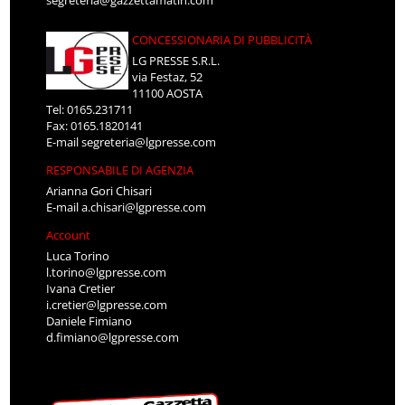
segreteria@gazzettamatin.com
CONCESSIONARIA DI PUBBLICITÀ
LG PRESSE S.R.L.
via Festaz, 52
11100 AOSTA
Tel: 0165.231711
Fax: 0165.1820141
E-mail
segreteria@lgpresse.com
RESPONSABILE DI AGENZIA
Arianna Gori Chisari
E-mail
a.chisari@lgpresse.com
Account
Luca Torino
l.torino@lgpresse.com
Ivana Cretier
i.cretier@lgpresse.com
Daniele Fimiano
d.fimiano@lgpresse.com