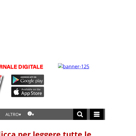
ALTRO
licca per leggere tutte le