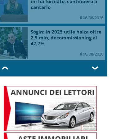
mi ha formato, continuerò a
cantarlo
il 06/08/2026
Sogin: in 2025 utile balza oltre
2,5 mln, decommissioning al
47,7%
il 06/08/2026
❮
❯