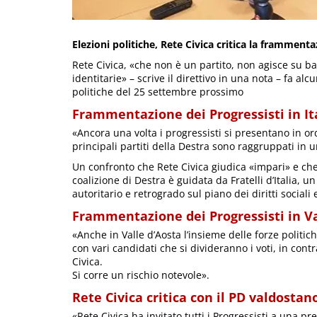
Elezioni politiche, Rete Civica critica la framment
Rete Civica, «che non è un partito, non agisce su ba
identitarie» – scrive il direttivo in una nota – fa alc
politiche del 25 settembre prossimo
Frammentazione dei Progressisti in It
«Ancora una volta i progressisti si presentano in ord
principali partiti della Destra sono raggruppati in u
Un confronto che Rete Civica giudica «impari» e ch
coalizione di Destra è guidata da Fratelli d’Italia, un
autoritario e retrogrado sul piano dei diritti sociali e
Frammentazione dei Progressisti in Va
«Anche in Valle d’Aosta l’insieme delle forze politic
con vari candidati che si divideranno i voti, in cont
Civica.
Si corre un rischio notevole».
Rete Civica critica con il PD valdostan
«Rete Civica ha invitato tutti i Progressisti a una pr