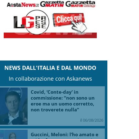
NEWS DALL'ITALIA E DAL MONDO
In collaborazione con Askanews
Covid, ‘Conte-day’ in
commissione: “non sono un
eroe ma un uomo corretto,
non troverete nulla”
il 06/08/2026
Guccini, Meloni: l’ho amato e