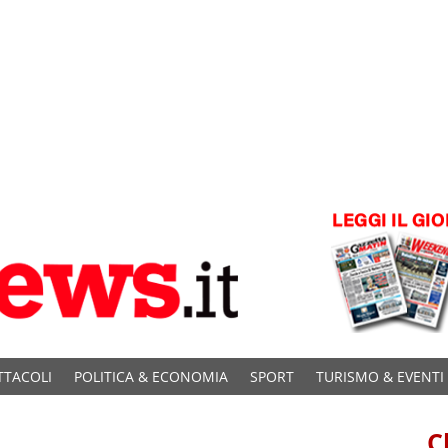
TTACOLI
POLITICA & ECONOMIA
SPORT
TURISMO & EVENTI
C