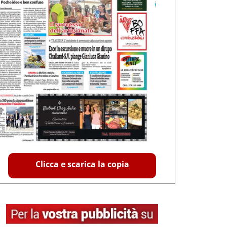
Clicca e scarica la copia