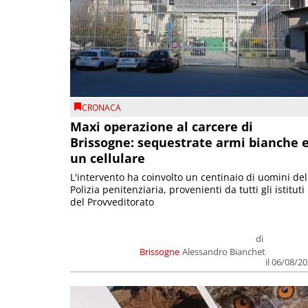
CRONACA
Maxi operazione al carcere di
Brissogne: sequestrate armi bianche 
un cellulare
L'intervento ha coinvolto un centinaio di uomini del
Polizia penitenziaria, provenienti da tutti gli istituti
del Provveditorato
di
Brissogne
Alessandro Bianchet
il 06/08/2