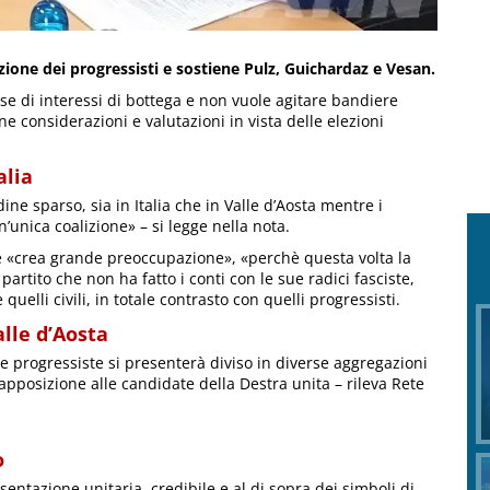
azione dei progressisti e sostiene Pulz, Guichardaz e Vesan.
se di interessi di bottega e non vuole agitare bandiere
une considerazioni e valutazioni in vista delle elezioni
alia
ine sparso, sia in Italia che in Valle d’Aosta mentre i
n’unica coalizione» – si legge nella nota.
e «crea grande preoccupazione», «perchè questa volta la
 partito che non ha fatto i conti con le sue radici fasciste,
 quelli civili, in totale contrasto con quelli progressisti.
lle d’Aosta
he progressiste si presenterà diviso in diverse aggregazioni
rapposizione alle candidate della Destra unita – rileva Rete
o
esentazione unitaria, credibile e al di sopra dei simboli di