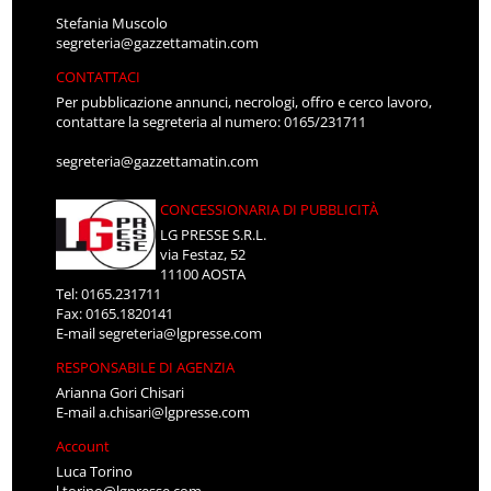
Stefania Muscolo
segreteria@gazzettamatin.com
CONTATTACI
Per pubblicazione annunci, necrologi, offro e cerco lavoro,
contattare la segreteria al numero: 0165/231711
segreteria@gazzettamatin.com
CONCESSIONARIA DI PUBBLICITÀ
LG PRESSE S.R.L.
via Festaz, 52
11100 AOSTA
Tel: 0165.231711
Fax: 0165.1820141
E-mail
segreteria@lgpresse.com
RESPONSABILE DI AGENZIA
Arianna Gori Chisari
E-mail
a.chisari@lgpresse.com
Account
Luca Torino
l.torino@lgpresse.com