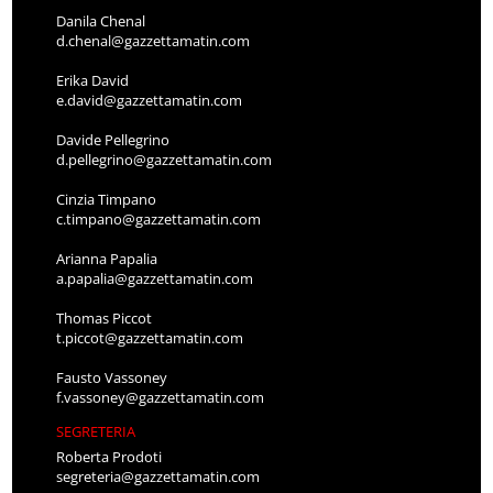
Danila Chenal
d.chenal@gazzettamatin.com
Erika David
e.david@gazzettamatin.com
Davide Pellegrino
d.pellegrino@gazzettamatin.com
Cinzia Timpano
c.timpano@gazzettamatin.com
Arianna Papalia
a.papalia@gazzettamatin.com
Thomas Piccot
t.piccot@gazzettamatin.com
Fausto Vassoney
f.vassoney@gazzettamatin.com
SEGRETERIA
Roberta Prodoti
segreteria@gazzettamatin.com