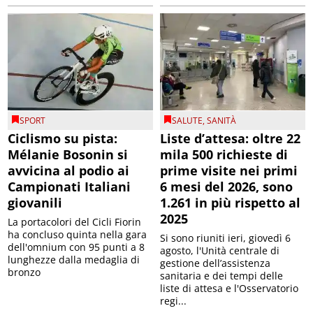
SPORT
SALUTE
,
SANITÀ
Ciclismo su pista:
Liste d’attesa: oltre 22
Mélanie Bosonin si
mila 500 richieste di
avvicina al podio ai
prime visite nei primi
Campionati Italiani
6 mesi del 2026, sono
giovanili
1.261 in più rispetto al
2025
La portacolori del Cicli Fiorin
ha concluso quinta nella gara
Si sono riuniti ieri, giovedì 6
dell'omnium con 95 punti a 8
agosto, l'Unità centrale di
lunghezze dalla medaglia di
gestione dell’assistenza
bronzo
sanitaria e dei tempi delle
liste di attesa e l'Osservatorio
regi...