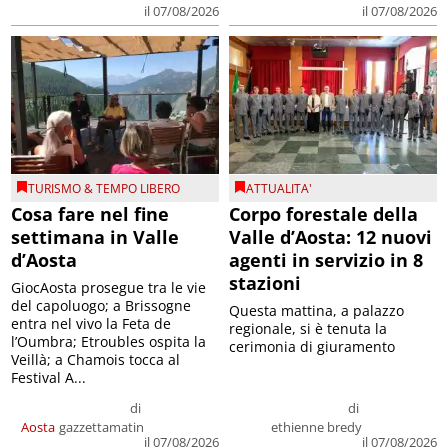
il 07/08/2026
il 07/08/2026
TURISMO & TEMPO LIBERO
ATTUALITA'
Cosa fare nel fine
Corpo forestale della
settimana in Valle
Valle d’Aosta: 12 nuovi
d’Aosta
agenti in servizio in 8
stazioni
GiocAosta prosegue tra le vie
del capoluogo; a Brissogne
Questa mattina, a palazzo
entra nel vivo la Feta de
regionale, si è tenuta la
l’Oumbra; Etroubles ospita la
cerimonia di giuramento
Veillà; a Chamois tocca al
Festival A...
di
di
Aosta
gazzettamatin
ethienne bredy
il 07/08/2026
il 07/08/2026