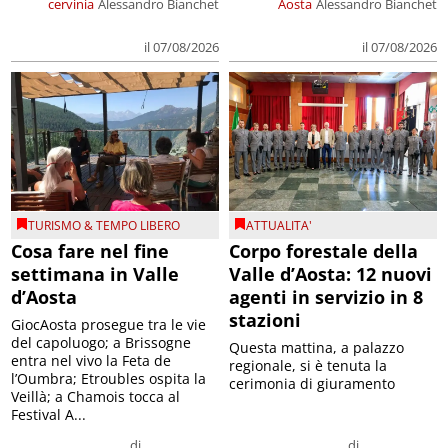
cervinia
Alessandro Bianchet
Aosta
Alessandro Bianchet
il 07/08/2026
il 07/08/2026
TURISMO & TEMPO LIBERO
ATTUALITA'
Cosa fare nel fine
Corpo forestale della
settimana in Valle
Valle d’Aosta: 12 nuovi
d’Aosta
agenti in servizio in 8
stazioni
GiocAosta prosegue tra le vie
del capoluogo; a Brissogne
Questa mattina, a palazzo
entra nel vivo la Feta de
regionale, si è tenuta la
l’Oumbra; Etroubles ospita la
cerimonia di giuramento
Veillà; a Chamois tocca al
Festival A...
di
di