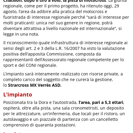
Châtillon: dopo il tiro a volo, la pista di motocross
. La giunta
regionale, come per il primo progetto, ha ritenuto oggi, 29
agosto, l’area da adibire alla pratica del motocross e
fuoristrada di interesse regionale perché “sarà di interesse per
molti praticanti: unica nel suo genere in regione, potrà
diventare attrattiva a livello nazionale ed internazionale”, si
legge in una nota.
Il riconoscimento quale infrastruttura di interesse regionale ai
sensi degli art. 2 e 3 della L.R. 16/2007 ha visto la valutazione
positiva dell’apposita Commissione, composta da
rappresentanti dell’Assessorato regionale competente per lo
sport e del CONI regionale.
L’impianto sarà interamente realizzato con risorse private, a
completo carico del soggetto che ne curerà la gestione,
lo
Strarcross MX Verrès ASD.
L’impianto
Posizionata tra la Dora e l’autostrada,
l’area, pari a 5,3 ettari
,
ospiterà, oltre alla pista, una sala cronometristi, un deposito
per le attrezzature, un’infermeria, due locali per il ristoro, un
autolavaggio e un piazzale di partenza con un cancelletto
comprensivo di quaranta postazioni.