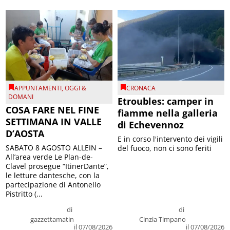
APPUNTAMENTI
,
OGGI &
CRONACA
DOMANI
Etroubles: camper in
COSA FARE NEL FINE
fiamme nella galleria
SETTIMANA IN VALLE
di Echevennoz
D’AOSTA
E in corso l'intervento dei vigili
SABATO 8 AGOSTO ALLEIN –
del fuoco, non ci sono feriti
All’area verde Le Plan-de-
Clavel prosegue “ItinerDante”,
le letture dantesche, con la
partecipazione di Antonello
Pistritto (...
di
di
gazzettamatin
Cinzia Timpano
il 07/08/2026
il 07/08/2026