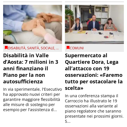
DISABILITÀ
,
SANITÀ
,
SOCIALE
, ...
COMUNI
Disabilità in Valle
Supermercato al
d’Aosta: 7 milioni in 3
Quartiere Dora, Lega
anni finanziano il
all’attacco con 19
Piano per la non
osservazioni: «Faremo
autosufficienza
tutto per ostacolare la
scelta»
In via sperimentale, l'Esecutivo
ha approvato nuovi criteri per
In una conferenza stampa il
garantire maggiore flessibilità
Carroccio ha illustrato le 19
alle misure di sostegno per
osservazioni alla variante al
esempio per l'assistenza d...
piano regolatore che saranno
presentate nei prossimi giorni.
S...