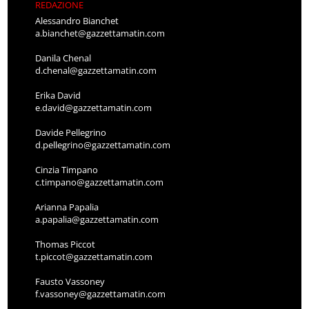
REDAZIONE
Alessandro Bianchet
a.bianchet@gazzettamatin.com
Danila Chenal
d.chenal@gazzettamatin.com
Erika David
e.david@gazzettamatin.com
Davide Pellegrino
d.pellegrino@gazzettamatin.com
Cinzia Timpano
c.timpano@gazzettamatin.com
Arianna Papalia
a.papalia@gazzettamatin.com
Thomas Piccot
t.piccot@gazzettamatin.com
Fausto Vassoney
f.vassoney@gazzettamatin.com