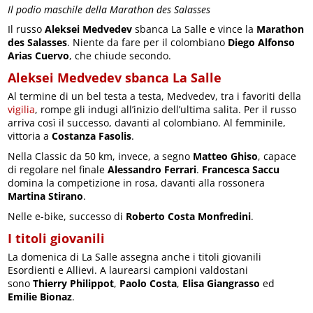
Il podio maschile della Marathon des Salasses
Il russo
Aleksei Medvedev
sbanca La Salle e vince la
Marathon
des Salasses
. Niente da fare per il colombiano
Diego Alfonso
Arias Cuervo
, che chiude secondo.
Aleksei Medvedev sbanca La Salle
Al termine di un bel testa a testa, Medvedev, tra i favoriti della
vigilia
, rompe gli indugi all’inizio dell’ultima salita. Per il russo
arriva così il successo, davanti al colombiano. Al femminile,
vittoria a
Costanza Fasolis
.
Nella Classic da 50 km, invece, a segno
Matteo Ghiso
, capace
di regolare nel finale
Alessandro Ferrari
.
Francesca Saccu
domina la competizione in rosa, davanti alla rossonera
Martina Stirano
.
Nelle e-bike, successo di
Roberto Costa Monfredini
.
I titoli giovanili
La domenica di La Salle assegna anche i titoli giovanili
Esordienti e Allievi. A laurearsi campioni valdostani
sono
Thierry Philippot
,
Paolo Costa
,
Elisa Giangrasso
ed
Emilie Bionaz
.