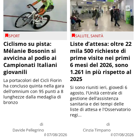
SPORT
SALUTE
,
SANITÀ
Ciclismo su pista:
Liste d’attesa: oltre 22
Mélanie Bosonin si
mila 500 richieste di
avvicina al podio ai
prime visite nei primi
Campionati Italiani
6 mesi del 2026, sono
giovanili
1.261 in più rispetto al
2025
La portacolori del Cicli Fiorin
ha concluso quinta nella gara
Si sono riuniti ieri, giovedì 6
dell'omnium con 95 punti a 8
agosto, l'Unità centrale di
lunghezze dalla medaglia di
gestione dell’assistenza
bronzo
sanitaria e dei tempi delle
liste di attesa e l'Osservatorio
regi...
di
di
Davide Pellegrino
Cinzia Timpano
il 07/08/2026
il 07/08/2026