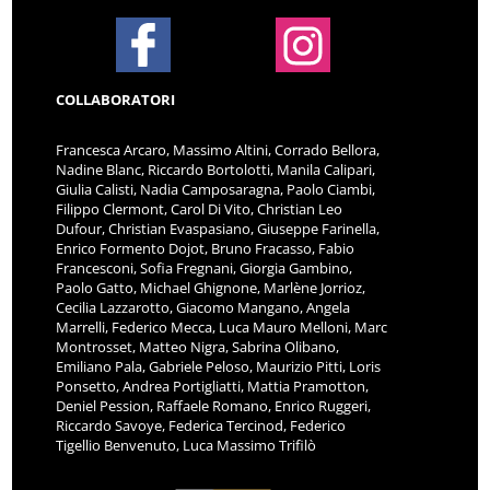
COLLABORATORI
Francesca Arcaro, Massimo Altini, Corrado Bellora,
Nadine Blanc, Riccardo Bortolotti, Manila Calipari,
Giulia Calisti, Nadia Camposaragna, Paolo Ciambi,
Filippo Clermont, Carol Di Vito, Christian Leo
Dufour, Christian Evaspasiano, Giuseppe Farinella,
Enrico Formento Dojot, Bruno Fracasso, Fabio
Francesconi, Sofia Fregnani, Giorgia Gambino,
Paolo Gatto, Michael Ghignone, Marlène Jorrioz,
Cecilia Lazzarotto, Giacomo Mangano, Angela
Marrelli, Federico Mecca, Luca Mauro Melloni, Marc
Montrosset, Matteo Nigra, Sabrina Olibano,
Emiliano Pala, Gabriele Peloso, Maurizio Pitti, Loris
Ponsetto, Andrea Portigliatti, Mattia Pramotton,
Deniel Pession, Raffaele Romano, Enrico Ruggeri,
Riccardo Savoye, Federica Tercinod, Federico
Tigellio Benvenuto, Luca Massimo Trifilò