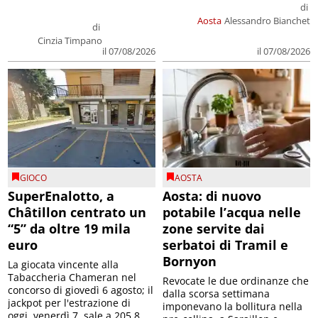
di
Aosta
Alessandro Bianchet
di
Cinzia Timpano
il 07/08/2026
il 07/08/2026
GIOCO
AOSTA
SuperEnalotto, a
Aosta: di nuovo
Châtillon centrato un
potabile l’acqua nelle
“5” da oltre 19 mila
zone servite dai
euro
serbatoi di Tramil e
Bornyon
La giocata vincente alla
Tabaccheria Chameran nel
Revocate le due ordinanze che
concorso di giovedì 6 agosto; il
dalla scorsa settimana
jackpot per l'estrazione di
imponevano la bollitura nella
oggi, venerdì 7, sale a 205,8