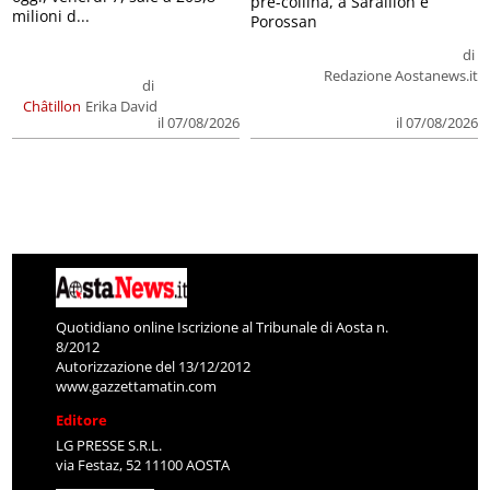
pre-collina, a Saraillon e
milioni d...
Porossan
di
Redazione Aostanews.it
di
Châtillon
Erika David
il 07/08/2026
il 07/08/2026
Quotidiano online Iscrizione al Tribunale di Aosta n.
8/2012
Autorizzazione del 13/12/2012
www.gazzettamatin.com
Editore
LG PRESSE S.R.L.
via Festaz, 52 11100 AOSTA