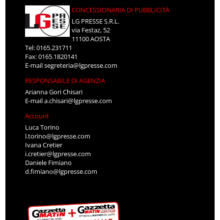
CONCESSIONARIA DI PUBBLICITÀ
LG PRESSE S.R.L.
via Festaz, 52
11100 AOSTA
Tel: 0165.231711
Fax: 0165.1820141
E-mail
segreteria@lgpresse.com
RESPONSABILE DI AGENZIA
Arianna Gori Chisari
E-mail
a.chisari@lgpresse.com
Account
Luca Torino
l.torino@lgpresse.com
Ivana Cretier
i.cretier@lgpresse.com
Daniele Fimiano
d.fimiano@lgpresse.com