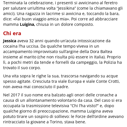
Terminata la celebrazione, i presenti si avvicinano al feretro
per salutare un’ultima volta “Jessikina” (come la chiamavano gli
amici). Una ragazza in lacrime si avvicina e, toccando la bara,
dice: «Fai buon viaggio amica mia». Poi corre ad abbracciare
mamma
Luigina,
chiusa in un dolore composto.
Chi era
Jessica
aveva 32 anni quando un’acuta intossicazione da
cocaina l’ha uccisa. Da qualche tempo viveva in un
accampamento improvvisato sull’argine della Dora Baltea
insieme al marito (che non risulta più essere in Italia). Proprio
lì, a pochi metri da tende e fornelli da campeggio, la Polizia ha
trovato il suo corpo.
Una vita sopra le righe la sua, trascorsa navigando su acque
spesso agitate. Cresciuta tra viale Europa e viale Conte Crotti,
non aveva mai conosciuto il padre.
Nel 2017 il suo nome era balzato agli onori delle cronache a
causa di un allontanamento volontario da casa. Del caso si era
occupata la trasmissione televisiva “Chi l’ha visto?” e, dopo
qualche giorno di preoccupazione, mamma Luigina aveva
potuto tirare un sospiro di sollievo: le Forze dell’ordine avevano
rintracciato la giovane a Torino, stava bene.