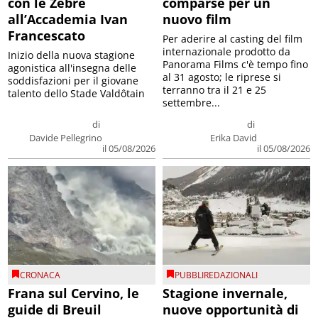
con le Zebre
comparse per un
all’Accademia Ivan
nuovo film
Francescato
Per aderire al casting del film
internazionale prodotto da
Inizio della nuova stagione
Panorama Films c'è tempo fino
agonistica all'insegna delle
al 31 agosto; le riprese si
soddisfazioni per il giovane
terranno tra il 21 e 25
talento dello Stade Valdôtain
settembre...
di
di
Davide Pellegrino
Erika David
il 05/08/2026
il 05/08/2026
CRONACA
PUBBLIREDAZIONALI
Frana sul Cervino, le
Stagione invernale,
guide di Breuil
nuove opportunità di