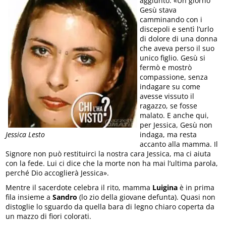
aggiunto: «Un giorno
Gesù stava
camminando con i
discepoli e sentì l’urlo
di dolore di una donna
che aveva perso il suo
unico figlio. Gesù si
fermò e mostrò
compassione, senza
indagare su come
avesse vissuto il
ragazzo, se fosse
malato. E anche qui,
per Jessica, Gesù non
indaga, ma resta
Jessica Lesto
accanto alla mamma. Il
Signore non può restituirci la nostra cara Jessica, ma ci aiuta
con la fede. Lui ci dice che la morte non ha mai l’ultima parola,
perché Dio accoglierà Jessica».
Mentre il sacerdote celebra il rito, mamma
Luigina
è in prima
fila insieme a
Sandro
(lo zio della giovane defunta). Quasi non
distoglie lo sguardo da quella bara di legno chiaro coperta da
un mazzo di fiori colorati.