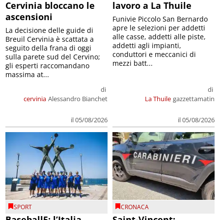
Cervinia bloccano le
lavoro a La Thuile
ascensioni
Funivie Piccolo San Bernardo
apre le selezioni per addetti
La decisione delle guide di
alle casse, addetti alle piste,
Breuil Cervinia è scattata a
addetti agli impianti,
seguito della frana di oggi
conduttori e meccanici di
sulla parete sud del Cervino;
mezzi batt...
gli esperti raccomandano
massima at...
di
di
cervinia
Alessandro Bianchet
La Thuile
gazzettamatin
il 05/08/2026
il 05/08/2026
SPORT
CRONACA
Baseball5: l’Italia
Saint-Vincent: