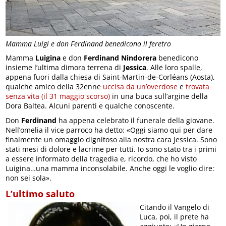
Mamma Luigi e don Ferdinand benedicono il feretro
Mamma
Luigina
e don
Ferdinand Nindorera
benedicono
insieme l’ultima dimora terrena di
Jessica
. Alle loro spalle,
appena fuori dalla chiesa di Saint-Martin-de-Corléans (Aosta),
qualche amico della 32enne
uccisa da un’overdose
e
trovata
senza vita (il 31 maggio scorso)
in una buca sull’argine della
Dora Baltea. Alcuni parenti e qualche conoscente.
Don
Ferdinand
ha appena celebrato il funerale della giovane.
Nell’omelia il vice parroco ha detto: «Oggi siamo qui per dare
finalmente un omaggio dignitoso alla nostra cara Jessica. Sono
stati mesi di dolore e lacrime per tutti. Io sono stato tra i primi
a essere informato della tragedia e, ricordo, che ho visto
Luigina…una mamma inconsolabile. Anche oggi le voglio dire:
non sei sola».
L’ultimo saluto
Citando il Vangelo di
Luca, poi, il prete ha