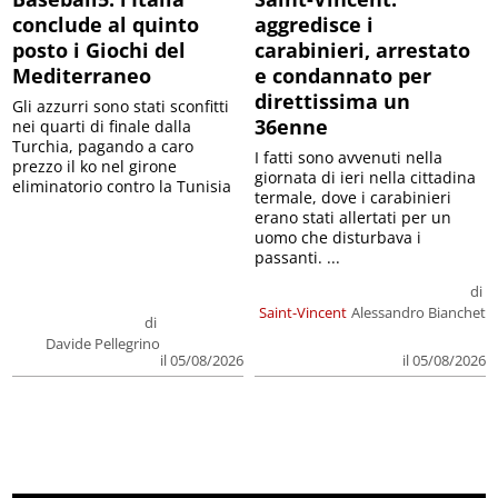
conclude al quinto
aggredisce i
posto i Giochi del
carabinieri, arrestato
Mediterraneo
e condannato per
direttissima un
Gli azzurri sono stati sconfitti
36enne
nei quarti di finale dalla
Turchia, pagando a caro
I fatti sono avvenuti nella
prezzo il ko nel girone
giornata di ieri nella cittadina
eliminatorio contro la Tunisia
termale, dove i carabinieri
erano stati allertati per un
uomo che disturbava i
passanti. ...
di
Saint-Vincent
Alessandro Bianchet
di
Davide Pellegrino
il 05/08/2026
il 05/08/2026