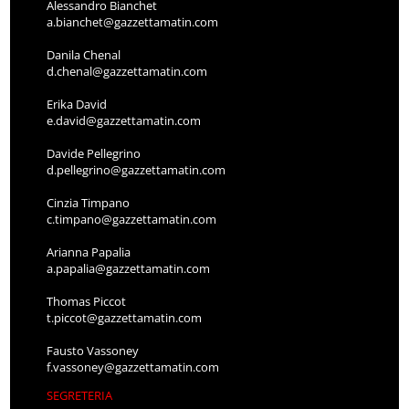
Alessandro Bianchet
a.bianchet@gazzettamatin.com
Danila Chenal
d.chenal@gazzettamatin.com
Erika David
e.david@gazzettamatin.com
Davide Pellegrino
d.pellegrino@gazzettamatin.com
Cinzia Timpano
c.timpano@gazzettamatin.com
Arianna Papalia
a.papalia@gazzettamatin.com
Thomas Piccot
t.piccot@gazzettamatin.com
Fausto Vassoney
f.vassoney@gazzettamatin.com
SEGRETERIA