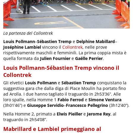
La partenza del Collontrek
Louis Pollmann
–
Sébastien Tremp
e
Delphine Mabillard
–
Joséphine Lambiel
vincono il
Collontrek
, nelle prove
rispettivamente maschili e femminili. La prima coppia mista è
quella formata da
Julien Fournier
e
Gaëlle Perrier
.
Louis Pollmann-Sébastien Tremp vincono il
Collontrek
Gli elvetici
Louis Pollmann
e
Sébastien Tremp
conquistano la
suggestiva gara che dalla diga di Place Moulin ha portato fino
ad Arolla. I due hanno tagliato il traguardo in 2h53’36”. Alle
loro spalle, nella Homme 1
Fabio Ferrod
e
Simone Ventura
(3h01’46”) e
Giuseppe Servidio
–
Francesco Pellegrino
(3h12’40”).
Nella Homme 2, primato a
Elwis Pieiller
e
Jerome Rey
, al
traguardo in 2h54’08”.
Mabrillard e Lambiel primeggiano al