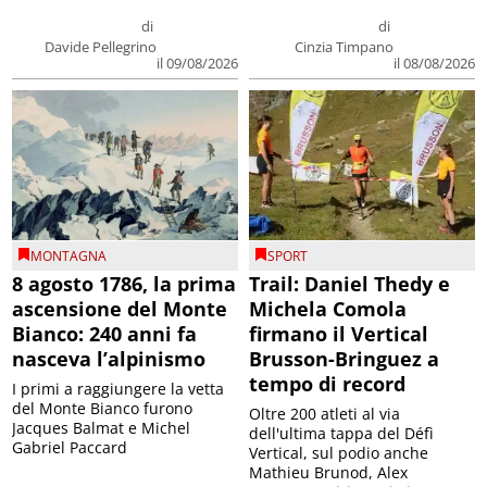
di
di
Davide Pellegrino
Cinzia Timpano
il 09/08/2026
il 08/08/2026
MONTAGNA
SPORT
8 agosto 1786, la prima
Trail: Daniel Thedy e
ascensione del Monte
Michela Comola
Bianco: 240 anni fa
firmano il Vertical
nasceva l’alpinismo
Brusson-Bringuez a
tempo di record
I primi a raggiungere la vetta
del Monte Bianco furono
Oltre 200 atleti al via
Jacques Balmat e Michel
dell'ultima tappa del Défì
Gabriel Paccard
Vertical, sul podio anche
Mathieu Brunod, Alex