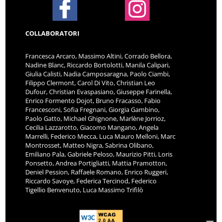
COLLABORATORI
Francesca Arcaro, Massimo Altini, Corrado Bellora,
Nadine Blanc, Riccardo Bortolotti, Manila Calipari,
Giulia Calisti, Nadia Camposaragna, Paolo Ciambi,
Filippo Clermont, Carol Di Vito, Christian Leo
Dufour, Christian Evaspasiano, Giuseppe Farinella,
Enrico Formento Dojot, Bruno Fracasso, Fabio
Francesconi, Sofia Fregnani, Giorgia Gambino,
Paolo Gatto, Michael Ghignone, Marlène Jorrioz,
Cecilia Lazzarotto, Giacomo Mangano, Angela
Marrelli, Federico Mecca, Luca Mauro Melloni, Marc
Montrosset, Matteo Nigra, Sabrina Olibano,
Emiliano Pala, Gabriele Peloso, Maurizio Pitti, Loris
Ponsetto, Andrea Portigliatti, Mattia Pramotton,
Deniel Pession, Raffaele Romano, Enrico Ruggeri,
Riccardo Savoye, Federica Tercinod, Federico
Tigellio Benvenuto, Luca Massimo Trifilò