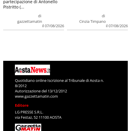
partecipazione di Antonello
Pistritto (...
di
di
gazzettamatin
Cinzia Timpano
il 07/08/2026
il 07/08/2026
Quotidiano online Iscrizione al Tribunale di Aosta n.
8/2012
Autorizzazione del 13/12/2012
www.gazzettamatin.com
Editore
LG PRESSE S.R.L.
via Festaz, 52 11100 AOSTA