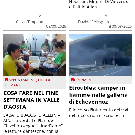
Noussan, Miriam Di Vincenzo
e Kaitlin Allen
di
di
Cinzia Timpano
Davide Pellegrino
il 08/08/2026
il 08/08/2026
APPUNTAMENTI
,
OGGI &
CRONACA
DOMANI
Etroubles: camper in
COSA FARE NEL FINE
fiamme nella galleria
SETTIMANA IN VALLE
di Echevennoz
D’AOSTA
E in corso l'intervento dei vigili
SABATO 8 AGOSTO ALLEIN –
del fuoco, non ci sono feriti
All’area verde Le Plan-de-
Clavel prosegue “ItinerDante”,
le letture dantesche, con la