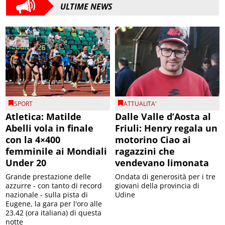
ULTIME NEWS
SPORT
ATTUALITA'
Atletica: Matilde
Dalle Valle d’Aosta al
Abelli vola in finale
Friuli: Henry regala un
con la 4×400
motorino Ciao ai
femminile ai Mondiali
ragazzini che
Under 20
vendevano limonata
Grande prestazione delle
Ondata di generosità per i tre
azzurre - con tanto di record
giovani della provincia di
nazionale - sulla pista di
Udine
Eugene, la gara per l'oro alle
23.42 (ora italiana) di questa
notte