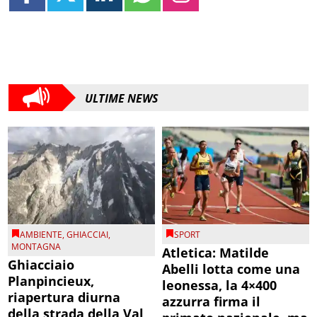
ULTIME NEWS
AMBIENTE
,
GHIACCIAI
,
SPORT
MONTAGNA
Atletica: Matilde
Ghiacciaio
Abelli lotta come una
Planpincieux,
leonessa, la 4×400
riapertura diurna
azzurra firma il
della strada della Val