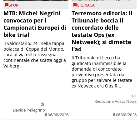
SPORT
CRONACA
MTB: Michel Negrini
Terremoto editoria: il
convocato per i
Tribunale boccia il
Campionati Europei di
concordato delle
bike trial
testate Ops (ex
Netweek); si dimette
Il valdostano, 24° nella tappa
l’ad
polacca di Coppa del Mondo,
sarà al via della rassegna
Il Tribunale di Lecco ha
continentale che scatta oggi a
giudicato inammissibile la
Valberg
domanda di concordato
preventivo presentata dal
gruppo per salvare le testate
ex Netweek ora Ops R...
di
Redazione Aosta News
di
Davide Pellegrino
il 06/08/2026
il 06/08/2026