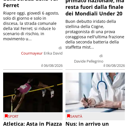
primato nazionale, ma
Ferret
resta fuori dalla finale
dei Mondiali Under 20
Riapre oggi, giovedì 6 agosto,
solo di giorno e solo in
Buon debutto iridato della
discesa, la strada comunale
stellina della Cogne,
della Val Ferret; si riduce lo
protagonista di una prova
scenario di rischio, in
coraggiosa nell'ultima frazione
movimento u...
della seconda batteria della
staffetta mist...
di
Courmayeur
Erika David
di
Davide Pellegrino
il 06/08/2026
il 06/08/2026
SPORT
SANITÀ
Atletica: Asta in Piazza
Nus: in arrivo un